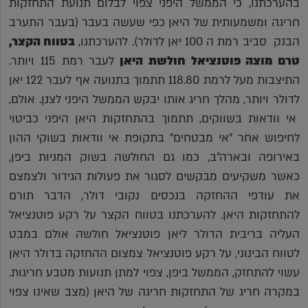
בהערכתנו, כי הממשל היפני צפוי לבלום תנועת התחזקות
חריגה ומשמעותית של היאן כפי שעשה בעבר (בעבר התערב
הבנק סביב רמת ה 100 יאן לדולר). להערכתנו,
בטווח הקצר,
טרם מוצה פוטנציאל חולשת היאן
לעבר רמת 115 ויותר.
התיצבות מעל לרמת 118.80 תתמוך בתנועה אף לעבר 122 יאן
לדולר ויותר, מהלך חריג אותו יבקש הממשל היפני לצנן. אולם,
אי וודאות בשווקים, תתמוך בהתחזקות היאן היפני כביטוי
לחיפוש אחר "אי מבטחים" בתקופת אי וודאות בשוקי ההון
באירופה ובארה"ב, כמו גם החולשה בשוק המניות ביפן,
כאשר משקיעים מבקשים לסגור את פעולות הגידור ולצמצם
את עודפי ההחזקה בנכסים נקובי דולר, הדבר תורם
להתחזקות היאן. להערכתנו בטווח הקצר על רקע פוטנציאל
העליה בריבית הדולר ליאן פוטנציאל חולשה אולם במבט
לטווח הבינוני, על רקע פוטנציאל צמצום ההחזקה בדולר היאן
עשוי להתחזק, הממשל ביפן, צפוי למתן תנועות מטבע חריגות.
במקרה חריג של התחזקות חריגה של היאן (מצב שאינו צפוי