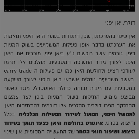
דולר/ יאן יפני
אין שינוי בהערכתנו, שכן, התנודות בשער היאן היפני תואמות
את הערכתנו בדבר אופן פעילות המשקיעים בשוק המניות
ביפן. גורמים אשר רוכשים ני"ע ביאן יפני, מוכרים את היאן
היפני לצורך גידור החשיפה המטבעית. מהלכים אלו תרמו
לעודפי הציע ולחולשת היאן כמו גם פעילות ה carry trade
כאשר משקיעים נוטלים אשראי ביאן היפני לצורך השקעה
במטבעות עם ריבית גבוהה כדולר האוסטרלי. מנגד כאשר
מבוצע מימוש החזקות בשוק המניות ביפן לצד צמצום
ההחזקה הפרו דולרית מהלכים אלו תורמים להתחזקות היאן.
לממשל היפני, הפועל לעידוד הפעילות הכלכלית
בכלל
והיצוא בפרט,
אינטרס בחולשת היאן כצעד תומך בעידוד
היצוא ושיפור תנאי הסחר
של התעשייה המקומית. אין שינוי