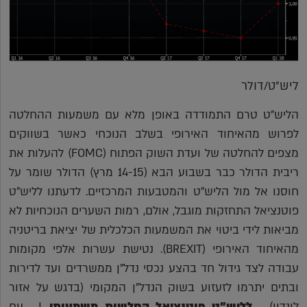
ליש"ט/דולר
הליש"ט טרם התמודדה באופן מלא עם משמעות ההחלטה
לפרוש מהאיחוד האירופי בשלב הנוכחי כאשר בשווקים
מצפים להחלטה של ועדת השוק הפתוח (FOMC) להעלות את
ריבית הדולר כבר בשבוע הבא (14-15 מרץ) הדולר שומר על
חוסנו אל מול הליש"ט והמטבעות המרכזיים. לדעתנו לליש"ט
פוטנציאל התחזקות מוגבל, אולם, רמות השערים הנוכחיות לא
מביאות לידי ביטוי את המשמעות הכלכלית של יציאת בריטניה
מהאיחוד האירופי (BREXIT). נטישת עשרות אלפי מקומות
עבודה לצד גידול חד בהצע נכסי נדל"ן ממשרדים ועד לדירות
ובתים יתרמו לזעזוע בשוק הנדל"ן המקומי (בדגש על אזור
לונדון) .
לליש"ט פוטנציאל החלשות משמעותי
! עם