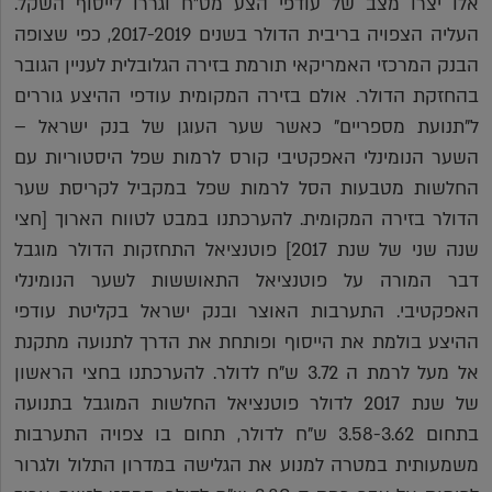
אלו יצרו מצב של עודפי הצע מט"ח וגררו לייסוף השקל.
העליה הצפויה בריבית הדולר בשנים 2017-2019, כפי שצופה
הבנק המרכזי האמריקאי תורמת בזירה הגלובלית לעניין הגובר
בהחזקת הדולר. אולם בזירה המקומית עודפי ההיצע גוררים
ל"תנועת מספריים" כאשר שער העוגן של בנק ישראל –
השער הנומינלי האפקטיבי קורס לרמות שפל היסטוריות עם
החלשות מטבעות הסל לרמות שפל במקביל לקריסת שער
הדולר בזירה המקומית. להערכתנו במבט לטווח הארוך [חצי
שנה שני של שנת 2017] פוטנציאל התחזקות הדולר מוגבל
דבר המורה על פוטנציאל התאוששות לשער הנומינלי
האפקטיבי. התערבות האוצר ובנק ישראל בקליטת עודפי
ההיצע בולמת את הייסוף ופותחת את הדרך לתנועה מתקנת
אל מעל לרמת ה 3.72 ש"ח לדולר. להערכתנו בחצי הראשון
של שנת 2017 לדולר פוטנציאל החלשות המוגבל בתנועה
בתחום 3.58-3.62 ש"ח לדולר, תחום בו צפויה התערבות
משמעותית במטרה למנוע את הגלישה במדרון התלול ולגרור