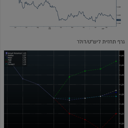
גרף תחזית ליש"ט/דולר