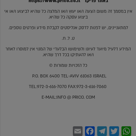
באתר פריקו
https://www.prico.co.il
אין במסמך זה משום הצעה ו/או יעוץ ו/או המלצה כל שהיא לביצוע ו/או אי
ביצוע עסקה כל שהיא.
למתעניינים, יש לפנות לדסק אנליסטים לקבלת מידע ופרטים נוספים.
ט. ל. ח.
המידע דלעיל מיועד לעיונו ולשימושו הבלעדי של המנוי אין למוסרו לאחר
ו/או להעתיקו בכל דרך שהיא.
כל הזכויות שמורות ©
P.O. BOX 6400 TEL-AVIV 61063 ISRAEL
TEL:972-3-616-7070 FAX:972-3-616-7060
E-MAIL:INFO @ PRICO. COM
Facebook
Email
Telegram
WhatsApp
Twitter