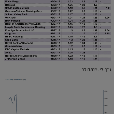
גרף ליש"ט/דולר