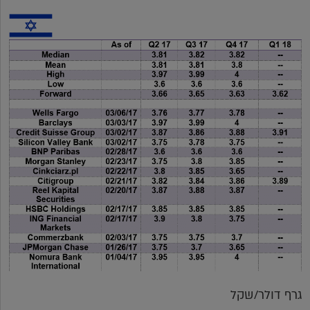
גרף דולר/שקל