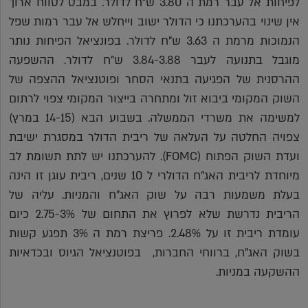
לפיחות אל עבר רמת ה 3.80 ש"ח לדולר. במבט לטווח ארוך
אין שינוי בהערכתנו כי הדולר ישוב וייחלש אל עבר רמות שפל
הנמוכות מרמת ה 3.63 ש"ח לדולר. בפונציאל הפיחות נותר
מוגבל בתנועה לעבר 3.84-3.88 ש"ח לדולר. ההשפעה
ההרסנית של הפגיעה בתנאי הסחר ופוטנציאל ההצפה של
השוק המקומי ביבוא זול ומתחרה בייצור המקומי צפוי לרתום
למשימה את משרדי הממשלה. בשבוע הבא (14-15 במרץ)
צפויה החלטה על העלאה של ריבית הדולר במסגרת ישיבת
ועדת השוק הפתוח (FOMC). להערכתנו יש לתת תשומת לב
מיוחדת לריבית האג"ח הדולרי ל 10 שנים, ריבית עוגן זו הינה
בעלת משמעות רבה על שוק האג"ח והמניות. עליה של
הריבית נדרשת שלא לפרוץ את התחום של 2.75-3% כיום
עומדת ריבית זו על 2.48%. פריצת רמת ה 3% תפגע קשות
בשוק האג"ח, ברווחי החברות, בפוטנציאל הגיוס ובכדאיות
ההשקעה במניות.