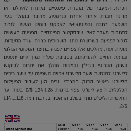
הכרזת המעבר של מוסדות פיננסיים מלונדון לאירלנד או
מדינה חברת איחוד אחרת כגרמניה. מדובר במהלך בעל
השפעה רחבה ובפוטנציאל לאפקט דומינו העשוי לגרור
לתגובות מעבר לאלו שבסקטור הפיננסיים. הפגיעה העשויה
לגרור לפגיעה בשרשרת נותני השרותים כרו"ח, עו"ד מסעדות,
מוניות ועוד. מהלכים אלו צפויים לפגוע בתוצר המקומי הגולמי
וברמת החיים. להערכתנו, בסביבת שע"ח נמוך זרים יתענינו
בשוק הבריטי בנדל"ן ובמניות מהלך את יתרום לביקוש
לליש"ט. לחולשת שער הליש"ט צפויה השפעה על שער ריבית
הליש"ט כאשר הבנק המרכזי יזרים הון לעידוד הפעילות
הכלכלית. היצע ליש"ט צפוי ברמות 1.24-1.28 $/£ בעוד יעד
החלשות הליש"ט נותר בשלב הראשון בקרבת רמת 1.18…. 1.14
$/£.