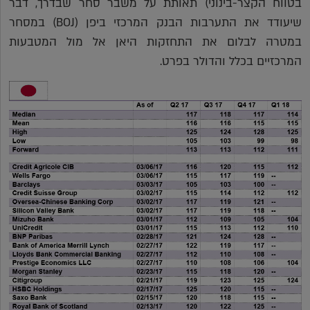
בטווח הקצר-בינוני) תאותת על משבר סחר שבדרך, דבר
שיעודד את התערבות הבנק המרכזי ביפן (BOJ) במסחר
במטרה לבלום את התחזקות היאן אל מול המטבעות
המרכזיים בכלל והדולר בפרט.