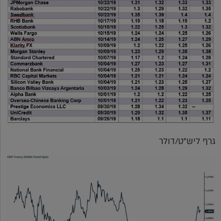
גרף ליש"ט/דולר