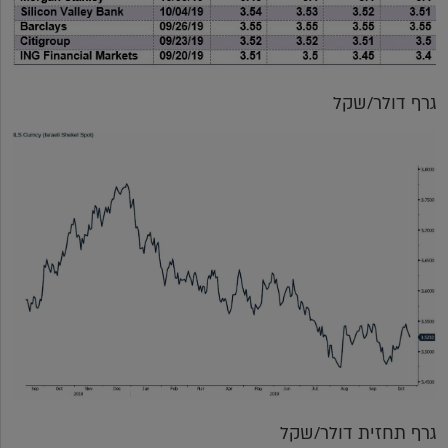
גרף דולר/שקל
גרף תחזית דולר/שקל