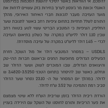
להסכם. אי הוודאות באשר לסיכוי להשגת הסכמות בפרלמנט
האנגלי וכוונת מר ג'ונסון לערוך בחירות בזק עשויים לדחות את
מועד העזיבה מעבר לנכונות חברי האיחוד האירופי, מהלך
התורם לשלל תחזיות בתחום ציפיות רחב באשר לתגובת שער
החליפין, הציפיות כי המטבע הבריטי עשוי לנוע בטווח רחב
שבין 1.10 דולר לליש"ט במקרה של כשלון בתיאום העזיבה
לכדי – 1.45 דולר לליש"ט במקרה של עזיבה מוסדרת!.
USDILS – במסחר המטבעי דולר אל מול השקל, חזרת
הפעילים הגדולים מחופשת החגים ובראשם חברות ההי-טק
והיצואנים הגדולים, שבו המוכרים לשוק ושער הדולר שב
ונחלש, כאשר שב להיסחר בתחום הטכני 3.4820-3.5250 ₪
לדולר. במהלך יום המסחר של ה- 23.10 נסחר שער הדולר
סביב רמת התמיכה של 3.52 ש"ח לדולר.
הורדת ריבית הדולר בזמן שריבית הש"ח ללא שינוי מצמצם
את פער הריביות ותורם לחוסנו של השקל עם הירידה בעניין