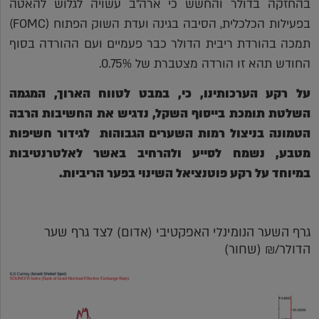
בהחזקה בדולר והחשש כי ארה"ב עשויה לגלוש להאטה
בפעילות הכלכלית, הסיבה בגינה ועדת השוק הפתוח (FOMC)
תמכה בהורדת ריבית הדולר כבר פעמיים ועם ההורדה בסוף
החודש תהא זו הורדה מצטברת של 0.75%.
על רקע הערכותינו, כי, במבט לטווח הארוך, המגמה
השלטת תומכת בייסוף השקל, נדגיש את החשיבות הרבה
הטמונה בניצול רמות השערים הגבוהות לגידור חשיפות
מטבע, נשמח לסייע ולהרחיב באשר לאלטרנטיבות
במיוחד על רקע פוטנציאל השינוי בפער הריביות.
גרף השער הנומינלי האפקטיבי (אדום) לצד גרף שער
הדולר/₪ (שחור)