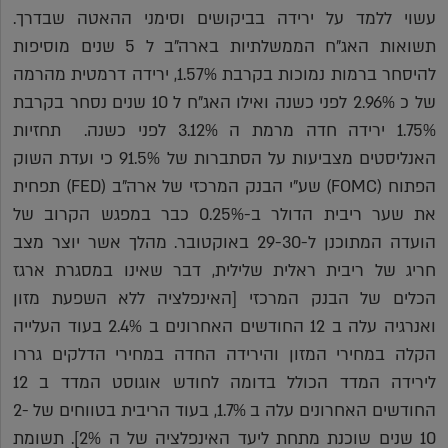
עשוי ללמד על ירידה בביקושים וסימני ההאטה שבדרך.
תשואות האג"ח הממשלתיות בארה"ב ל 5 שנים מוסיפות
להיסחר ברמות נמוכות בקרבת 1.57%, ירידה דרמטית מהרמה
של כ 2.96% לפני כשנה ואילו האג"ח ל 10 שנים נסחר בקרבת
1.75% ירידה חדה מרמת ה 3.12% לפני כשנה. תחזיות
האנליסטים מצביעות על הסתברות של 91.5% כי ועדת השוק
הפתוח (FOMC) שע"י הבנק המרכזי של ארה"ב (FED) תפחית
את שער ריבית הדולר ב-0.25% כבר במפגש הקרוב של
הועדה המתוכנן ל-29-30 באוקטובר. מהלך אשר יוצר מצב
חריג של ריבית ראלית שלילית, דבר שאינו במסגרת ארגז
הכלים של הבנק המרכזי [האינפלציה ללא השפעת מזון
ואנרגיה עלה ב 12 החודשים האחרונים ב 2.4% בעוד העלייה
הקלה במחירי המזון והירידה החדה במחירי הדלקים גררו
לירידה המדד הכולל בדומה לחודש אוגוסט המדד ב 12
החודשים האחרונים עלה ב 1.7%, בעוד הריבית בטווחים של 2-
10 שנים שוכנת מתחת ליעד האינפלציה של ה 2%]. תשומת