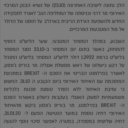
הלב נתונה לישיבה האחרונה (23.10) של נשיא הבנק המרכזי
האירופי מר דרגי וכניסתה של המחליפה הגב' לאגרד לתפקידה
החדש ולהשפעת הורדת הריבית בארה"ב על חוסנו של הדולר
אל מול המטבעות המרכזיים.
השבוע, במהלך המסחר המטבעי, שער הליש"ט הוסיף
להתחזק, כאשר בתום יום המסחר ב-23.10 נסגר המסחר
בליש"ט ברמת 1.2922 דולר לליש"ט. המסחר בליש"ט התנהל
על רקע כישלונו של ראש ממשלת אנגליה מר בוריס ג'ונסון,
לאשרר בפרלמנט הבריטי את הסכם ה- BREXIT במתכונת
המוסכמת עם האיחוד האירופי ביום הקובע ה 31.10. החשש
כי עזיבת האיחוד ללא הסדר טומנת סכנות כלכליות
משמעותיות למשק האנגלי. בעקבות כישלון באשרור הסכם
ה- BREXIT בפרלמנט, מר בוריס ג'ונסון ביקש מהאיחוד
האירופי דחיה נוספת במועד הנטישה הפעם ל- 31.01.20,
דחיה שלישית במספרה, במטרה לאפשר סיכוי נוסף להגעה