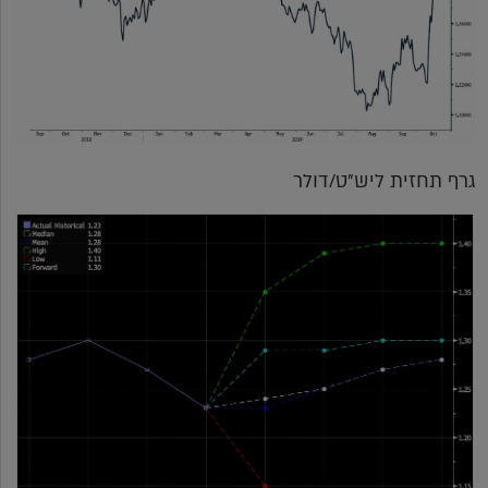
גרף תחזית ליש"ט/דולר