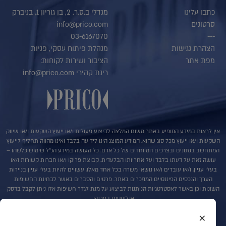
כתבו עלינו
מגדלי ב.ס.ר. 2, בן גוריון 1, בניברק
סרטונים
info@prico.com
03-6167070
---
הצהרת נגישות
מנהלת פיתוח עסקי, פניות
מפת אתר
הציבור ושירות לקוחות:
רינת קהירי info@prico.com
אין לראות במידע המופיע באתר משום המלצה לביצוע פעולות ו/או ייעוץ השקעות ו/או שיווק
השקעות ו/או ייעוץ מכל סוג שהוא. המידע המוצג הינו לידיעה בלבד ואינו מהווה תחליף לייעוץ
המתחשב בנתונים ובצרכים המיוחדים של כל אדם. כל העושה במידע הנ"ל שימוש כלשהו –
עושה זאת על דעתו בלבד ועל אחריותו הבלעדית. קבוצת פריקו ו/או חברות קשורות ו/או
בעלי עניין, ו/או עובדים ו/או נושאי משרה בכל אחד מאלו, עשויים להיות בעלי עניין בניירות
הערך והנכסים הפיננסיים המוזכרים באתר. פרטים והסברים באשר לבחינת החשיפות
השונות וכן באשר לאסטרטגיות הניתנות לביצוע על מנת לגדר חשיפות אלו ניתן לקבל בדסק
אנליסטים בפריקו.
×
בדבר פרטים נוספים באמור לעייל ניתן לפנות למשרדינו בטלפון : 036167070
סקירות שוק ומידע נוסף בנושא מכשירים פיננסיים ניתן למצוא באתר פריקו