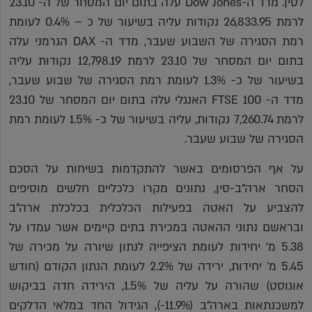
לסין. מדד ה-Dow Jones עלה בתום יום המסחר של ה- 23.10
לרמת 26,833.95 נקודות עליה בשיעור של כ – 0.4% לעומת
רמת הסגירה של השבוע שעבר, מדד ה- DAX הגרמני עלה
בתום יום המסחר של 23.10 לרמת 12,798.19 נקודות עליה
בשיעור של כ- 1.3% לעומת רמת הסגירה של שבוע שעבר,
מדד ה- FTSE 100 האנגלי עלה בתום יום המסחר של 23.10
לרמת 7,260.74 נקודות, עליה בשיעור של כ- 1.5% לעומת רמת
הסגירה של שבוע שעבר.
על אף הפרסומים באשר להתקדמות בשיחות על הסכם
הסחר ארה"ב-סין, נתונים מקרו כלכליים חלשים מוסיפים
להצביע על האטה בפעילות הכלכלית בכלכלת ארה"ב
ובראשם נתוני ההאטה במכירת בתים קיימים אשר עמדו על
5.38 מ' יחידות לעומת הציפייה לנתון שיורה על מכירה של
5.45 מ' יחידות, ירידה של 2.2% לעומת הנתון הקודם (חודש
אוגוסט) שהורה על עליה של 1.5%, הירידה חדה בביקוש
למשכנתאות בארה"ב (11.9%-), הגידול החד במלאי הדלקים