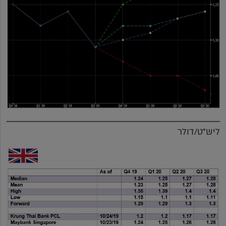
ליש"ט/דולר