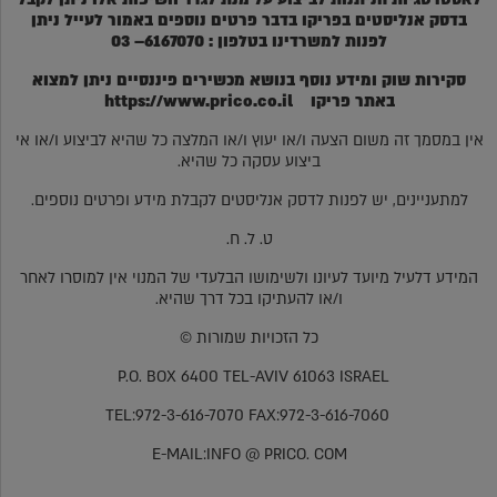
בדסק אנליסטים בפריקו בדבר פרטים נוספים באמור לעייל ניתן
לפנות למשרדינו בטלפון : 6167070– 03
סקירות שוק ומידע נוסף בנושא מכשירים פיננסיים ניתן למצוא
באתר פריקו
https://www.prico.co.il
אין במסמך זה משום הצעה ו/או יעוץ ו/או המלצה כל שהיא לביצוע ו/או אי
ביצוע עסקה כל שהיא.
למתעניינים, יש לפנות לדסק אנליסטים לקבלת מידע ופרטים נוספים.
ט. ל. ח.
המידע דלעיל מיועד לעיונו ולשימושו הבלעדי של המנוי אין למוסרו לאחר
ו/או להעתיקו בכל דרך שהיא.
כל הזכויות שמורות ©
P.O. BOX 6400 TEL-AVIV 61063 ISRAEL
TEL:972-3-616-7070 FAX:972-3-616-7060
E-MAIL:INFO @ PRICO. COM