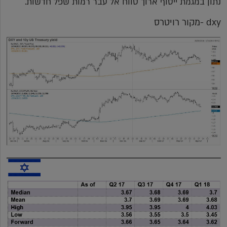
נתון במגמת ייסוף ארוך טווח אל עבר רמות שפל חדשות.
dxy -מקור רויטרס