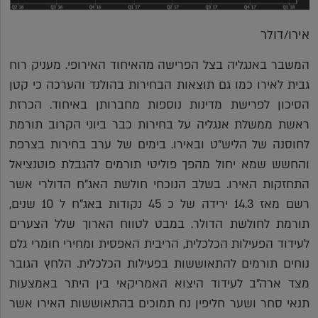
אירו/דולר
המשבר באנגליה בצל הפרישה מהאיחוד האירופי. מעניק רוח
גבית לאירו כמו גם תוצאות הבחירות בהולנד והערכה כי קטן
הסיכון לפרישת מדינות נוספות מחברותן באיחוד. הכרזת
ראשת ממשלת אנגליה על בחירות כבר ביוני הקרוב תורמת
לחוסנה של הליש"ט ובאירו. בימים של ערב בחירות בצרפת
והחשש שמא יחול מהפך פוליטי תורמים להגבלת פוטנציאל
התחזקות האירו. בשלב הנוכחי חולשת האג"ח הדולרי אשר
רשם מאז 14.3 ירידה של כ 45 נקודות באג"ח ל 10 שנים,
תורמת לחולשת הדולר. במבט לטווח הארוך שלל הצערים
לעידוד הפעילות הכלכלית, הריבית האפסית ומחירי חומרי גלם
נוחים תורמים להתאוששות בפעילות הכלכלית. הלחץ הגובר
מצד ארה"ב לעידוד היצוא האמריקאי בין היתר באמצעות
תנאי סחר ושער חליפין נח תמוכים בהתאוששות האירו אשר