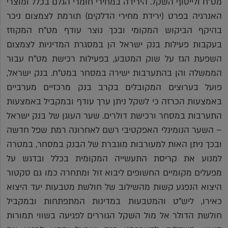
מט"ח ולייסוף השקל. הירידה במחירי חומרי הגלם בכלל ומוצרי
האנרגיה בפרט (ירידת מחירי הדלקים) תורמת לצמצום ניכר
בהיקף הביקוש המקומי ובכך נוצר עודף מט"ח המקוזז
בעקבות פעילות בנק ישראל הן במסגרת המדיניות לצמצום
השפעת הגז על שוק המטבע, בפעילות רכישת מט"ח עבור
הממשלה והן בהתערבות ישירה במסחר במט"ח. בנק ישראל,
פועל בערוצים המקובלים בקרב בנק מרכזיים מערביים
באמצעות הכרזה כי לשקל ניתן ערך עודף ובמקביל באמצעות
התערבות במסחר ורכישת דולרים. שער העוגן של בנק ישראל
– השער הנומינלי האפקטיבי רשם לאחרונה רמת שפל חדשה
ובכך ניתן האות למעורבות מוגברת של הבנק במסחר, במטרה
למנוע את קריסת התעשייה המקומית בכלל ובדגש על
מפעלים מקומיים החשופים ליבוא זול ומתחרה כמו גם סקטור
היצוא הנפגע קשות מהשילוב של חולשת מטבעות יעד היצוא
כאירו, ליש"ט והמטבעות במדינות המתפתחות ובמקביל
חולשת הדולר אל מול השקל הגוררים לפגיעה בשווי תמורות