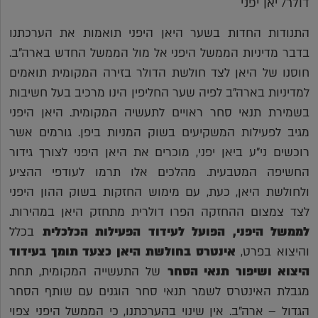
דולר/ יאן יפני
התנודות החדות בשער היאן היפני תואמות את הערכתנו
בדבר מדיניות הממשל היפני אל מול הממשל החדש בארה"ב.
חוסנו של היאן לצד חולשת הדולר בזירה המקומית תואמים
למדיניות בארה"ב לפיה שער החליפין הינו מרכיב בעל חשיבות
בשמירת תנאי סחר ראויים לתעשיה המקומית. היאן היפני
מגיב לפעילות המשקיעים בשוק המניות ביפן. גורמים אשר
רוכשים ני"ע ביאן יפני, מוכרים את היאן היפני לצורך גידור
החשיפה המטבעית. מהלכים אלו תרמו לעודפי ההציע
ולחולשת היאן, כעת, עם מימוש החזקות בשוק ההון היפני
לצד צמצום ההחזקה הפרו דולרית מתחזק היאן במהירות.
לממשל היפני, הפועל לעידוד הפעילות הכלכלית
בכלל
והיצוא בפרט,
אינטרס בחולשת היאן כצעד תומך בעידוד
היצוא ושיפור תנאי הסחר
של התעשייה המקומית, תחת
מגבלת האינטרס לשמר תנאי סחר הוגנים עם שותף הסחר
הגדול – ארה"ב. אין שינוי בהערכתנו, כי הממשל היפני צפוי