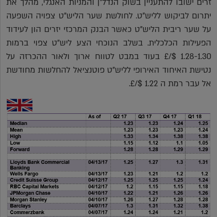
זרים ישובו להתעניין בשוק הנדל"ן והמניות האנגלי, מהלך את
יתרום לביקוש לליש"ט. לחולשת שער הליש"ט צפויה השפעה
על שער ריבית הליש"ט כאשר הבנק המרכזי יזרים הון לעידוד
הפעילות הכלכלית. בשלב הנוכחי הצע ליש"ט צפוי ברמות
1.28-1.30 $/£ בעוד במבט לטווח ארוך ולאור ההכרזה על
נטישת האיחוד האירופי לליש"ט פוטנציאל להחלשות מחודשת
אל עבר רמת ה 1.22 $/£.