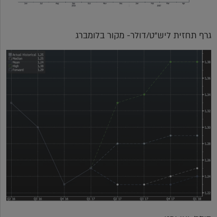
גרף תחזית ליש"ט/דולר- מקור בלומברג