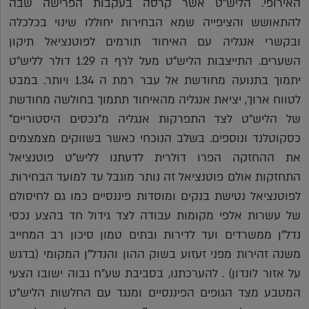
האירופי. הליש"ט אשר קרסה בעקבות הפרישה שבה
להתאושש והציפייה שמא הבחירות יחוללו שינוי בכלכלה
ובקשרי אנגליה עם האיחוד תורמים לפוטנציאל תיקון
השערים. התייצבות הליש"ט מעל לרף ה 1.29 דולר לליש"ט
יתמוך בתנועה מחודשת אל עבר רמת ה 1.34 ויותר. במבט
לטווח ארוך, יציאת אנגליה מהאיחוד תתמוך בחולשה מחודשת
של הליש"ט לצד התפרקות אנגליה מ"נכסים היסטוריים"
כסקוטלנד ונוספים. בשלב הנוכחי כאשר בשווקים מצמצמים
את ההחזקה הפרו דולרית לדעתנו לליש"ט פוטנציאל
התחזקות אולם פוטנציאל זה נותר מוגבל עד למועד הבחירות.
לפוטנציאל נטישת בנקים ומוסדות פיננסיים כמו גם לחיסולם
של עשרות אלפי מקומות עבודה לצד גידול חד בהצע נכסי
נדל"ן ממשרדים ועד לדירות ובתים טמון סיכון רב המחייב
משנה זהירות מפני זעזוע בשוק ההון והנדל"ן המקומי (בדגש
על אזור לונדון) . להערכתנו, בסביבת שע"ח גבוה ישובו הצעי
המטבע מצד הגופים הפיננסיים ומנגד עם החלשות הליש"ט