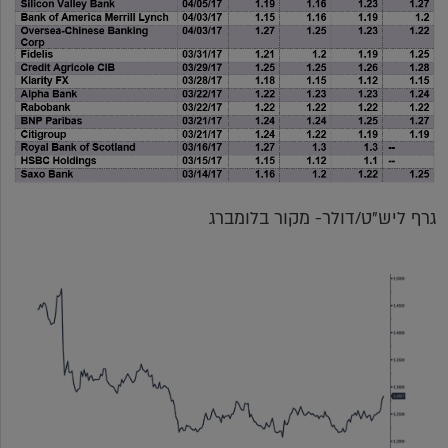
גרף ליש"ט/דולר- מקור בלומברג