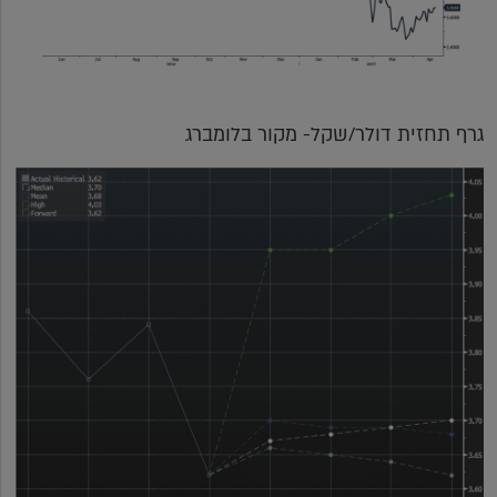
גרף תחזית דולר/שקל- מקור בלומברג