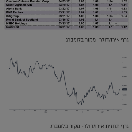
גרף אירו/דולר- מקור בלומברג
גרף תחזית אירו/דולר- מקור בלומברג