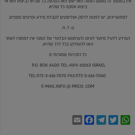
אין במסמך זה משום הצעה ו/או יעוץ ו/או המלצה כל שהיא לביצוע ו/או אי
ביצוע עסקה כל שהיא.
למתעניינים, יש לפנות לדסק אנליסטים לקבלת מידע ופרטים נוספים.
ט. ל. ח.
המידע דלעיל מיועד לעיונו ולשימושו הבלעדי של המנוי אין למוסרו לאחר
ו/או להעתיקו בכל דרך שהיא.
כל הזכויות שמורות ©
P.O. BOX 6400 TEL-AVIV 61063 ISRAEL
TEL:972-3-616-7070 FAX:972-3-616-7060
E-MAIL:INFO @ PRICO. COM
Facebook
Email
Telegram
WhatsApp
Twitter