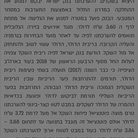
היצוא בשקלים. להערכתנו בנק ישראל יבקש למנוע את
ההחלקה במדרון התלול באמצעות התערבות במסחר
המטבעי. הבנק פועל במטרה למנוע את הגלישה אל מתחת
לרף ה 3.60 ש"ח לדולר. מנגד אירועים בזירה הגלובלית
תואמים להערכתנו לפיה עד לאחר מועד הבחירות בגרמניה
והעליה הקרובה בריבית הדולר, הדולר עשוי לשוב ולהתחזק
אל מול השקל. הודעת בנק ישראל לפיה ריבית השקל צפויה
לעלות החל מסוף הרבעון הראשון של 2018 בעוד בארה"ב
הציפייה כי כבר השנה (2017) תועלה בשתי פעימות ריבית
הדולר, תורמים להתרחבות פער הריביות שבין הריבית
השקלית הנמוכה וריבית הדולר הגבוהה. התרחבות בפער
הריביות השלילי תורמת לביקוש לדולר ופוגעת בכדאיות
ההמרה של הדולר לשקלים. במבט לטוו קצר-בינוני להערכתנו
טרם מוצה פוטנציאל פיחות השקל אל מעל לרמת 3.72 ש"ח
לדולר אולם פוטנציאל זה מוגבל בתנועה עד לתחום 3.88 –
3.84 ש"ח לדולר בעוד במבט לטווח ארוך להערכתנו השקל