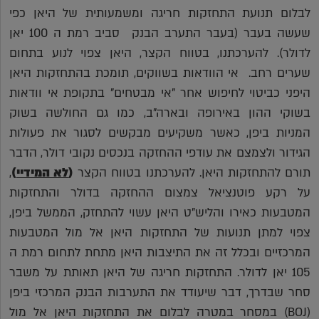
לבלום תנועת התחזקות חריגה ומשמעותית של היאן כפי
שעשה בעבר (בעבר התערב הבנק סביב רמת ה 100 יאן
לדולר). להערכתנו, בטווח הקצר, היאן צפוי לנוע בתחום
שערים רחב. אי הוודאות בשווקים, תומכת בהתחזקות היאן
היפני כביטוי לחיפוש אחר "אי מבטחים" בתקופת אי וודאות
בשוקי ההון באירופה ובארה"ב, כמו גם החולשה בשוק
המניות ביפן, כאשר משקיעים מבקשים לסגור את פעולות
הגידור ולצמצם את עודפי ההחזקה בנכסים נקובי דולר, הדבר
תורם להתחזקות היאן. להערכתנו בטווח הקצר
(
לא המידיי
)
,
על רקע פוטנציאל צמצום ההחזקה בדולר והתחזקות
המטבעות כאירו והליש"ט היאן עשוי להתחזק, הממשל ביפן,
צפוי למתן תנועות של התחזקות היאן אל מול המטבעות
המרכזיים ובכלל זה את התיצבות היאן מתחת לתחום רמת ה
105 יאן לדולר. התחזקות חריגה של היאן תאותת על משבר
סחר שבדרך, דבר שיעודד את התערבות הבנק המרכזי ביפן
(BOJ) במסחר במטרה לבלום את התחזקות היאן אל מול