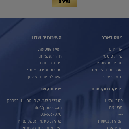
שליחה
ניווט באתר
השירותים שלנו
אודותינו
יעוץ והשקעות
מידע פיננסי
חדר עסקאות
תכנים מקצועיים
ניהול סיכונים
מעורבות קהילתית
סקירות ומידע פיננסי
תנאי שימוש
השתלמויות וימי עיון
פריקו בתקשורת
יצירת קשר
כתבו עלינו
מגדלי ב.ס.ר. 2, בן גוריון 1, בניברק
סרטונים
info@prico.com
03-6167070
---
הצהרת נגישות
מנהלת פיתוח עסקי, פניות
מפת אתר
הציבור ושירות לקוחות: