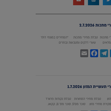
כות 2.7.2026
 מתכות טבלת מחירי מתכות *המחירים במונחי דולר
לאים שערי דלקים ומטבעות נבחרים
Facebook
Email
Telegram
WhatsA
Twitter
עשיית המזון 1.7.2026
מזון טבלת מחירי הסחורות טבלת נקודות פרוורד
חירי מזון סוכר מס'5, סוכר מס' 11, קקאו,