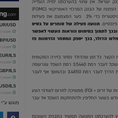
ישראל. אין שינוי בהערכתנו לפיה העלייה
בריבית הדולר הצפויה כבר השבוע במסגרת ישיבת ועדת השוק הפתוח של הבנק המרכזי האמריקאי (FOMC)
תספק תמיכה לדולר כאשר פער הריבית יתרחב לשיעור חריג היסטורית כדי 2%. פער המצמצם את פעילות
יננסיים.
תנועה פעילה של סוחרים על בסיס
יגיטלי עשויה לאפשר את התייצבות הדולר מעל לרמת 3.61 ובכך לתמוך במימוש הוראות העשוי לאפשר
חלש הדולר, בכך יספק המסחר הזדמנות פז
 הקצר. כל זמן שהדולר נסחר בזירה המקומית
מתחת לרמת ה 3.60 המגמה הפרו שקלית תומכת בהתחזקות השקל לעבר רמת 3.5440 רמת השפל שנרשמה
במהלך התנועה של החודש האחרון. פריצת רמת 3.52 תפתח את הדרך לעבר רמת 3.4850 ובהמשך אף לעבר
במבט לשנת 2018, פעילותם של המשקיעים הזרים (השקעות ישירות של זרים = FDI) ממשיכה לתרום לעודפי הצע
חודש בשער החליפין ולהתחזקות השקל אל עבר
מוגש ע"י
מן שתחום רמת המפתח 3.54-3.61 אינו נפרץ להערכתנו התנועה תמשיך בתבנית השוכנת