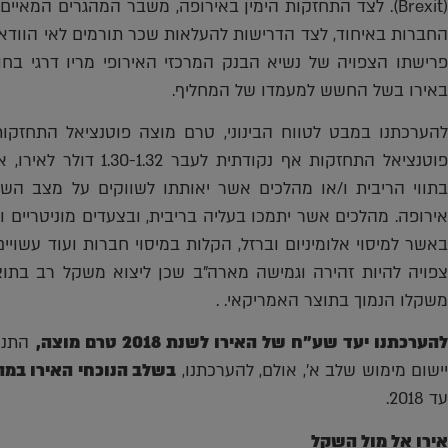
(Brexit). לצד התחזקות הימין באירופה, משבר המהגרים המא
באירו בשל החשש למעמדו של המחליף.
להערכתנו במבט לטווח הבינוני, טרם מוצה פוטנציאל התחזקות
פוטנציאל התחזקות אף נקו
בתווי הריבית ו/או מהלכים אשר יאותתו לשווקים על מצב השו
אירופה. מהלכים אשר יתמכו בעליה בריבית, ובצעדים מוניטריים 
באשר למיסוי אלומיניום וברזל, הקלות במיסוי חברות ועוד עשויי
צפויה להיות זהירה וגמישה מארה"ב שכן ליצוא משקל רב בתוצ
משקלו הנמוך בתוצר האמריקאי. .
הערכתנו יעד שע"ח של האירו לשנת 2018 טרם מוצה,
ישום מימוש שלב א', אולם, להערכתנו,
בשלב הנוכחי האירו במה
עד 2018.
אירו אל מול השקל