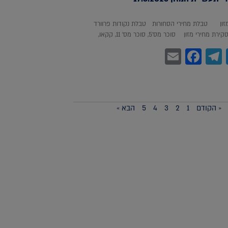
מזון טבלת מחירי הסחורות טבלת נקודות פרוורד
חירי מזון סוכר מס'5, סוכר מס' 11, קקאו,
Facebook
Email
Telegram
WhatsA
Twitter
« הקודם
1
2
3
4
5
הבא »