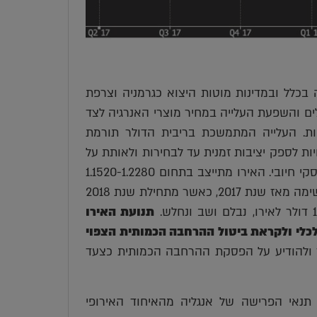
כלל ובמדינות מוטות היצוא כגרמניה וצרפת
 והשפעת העלייה במחיר מוצרי האנרגיה לצד
ת. העלייה המתמשכת בריבית הדולר תורמת
ות לספק יציבות זמנית עד לבחירות ולאותת על
אחדות אירופה והרצון לשמר את הגל הנוכחי של מחזור כלכלי-עסקי חיובי. האירו מתייצב בתחום 1.1520-1.2280
דולר לאירו. אין שינוי בהערכתנו לפיה, אירו ממשיך בתנועתו המרשימה מאז שנת 2017, כאשר מתחילת שנת 2018
תנועת האירו
כלי ולקראת ביטול ההרחבה הכמותית הצפוי
 ולהודיע על הפסקת ההרחבה הכמותית כצעד
תנאי הפרישה של אנגליה מהאיחוד האירופי