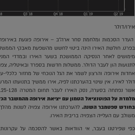
אירו/דולר
העדר הסכמות ומלחמת סחר ארה"ב – אירופה פוגעת באירופה ב
בפרט. חולשת האירו הינה ביטוי לחשש מהשפעת מאבקי הממשלים
מימושים לאחר הנסיקה הממושכת בשער האירו ובמדדי המניו
לתנועות הון לעבר הדולר. ממשלות חדשות בספרד ובאיטליה, צפוי
שר נפתחה בסערה, נסק האירו לעבר תחום המטרה 1.25-1.28 דולר לאירו, נבלם ושב ונחלש.
מלמדת על הפוטנציאל הטמון עם יציאת אירופה מהמשבר הכל
חודש ספטמבר השנה.
להערכתנו אירופה צפויה לשנות מהלך
משולב עם העלייה הצפויה בריבית האירו.
כפי שפירטנו בעבר, אי הוודאות באשר להסכמה על עקרונות 