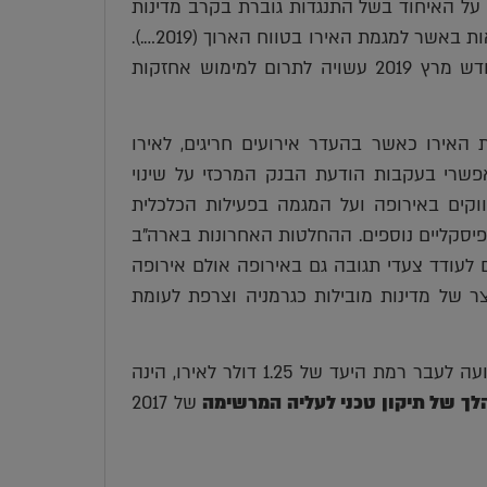
יים על האיחוד בשל התנגדות גוברת בקרב מדינות
החברות באיחוד, לצד הדרישות להעלאות שכר תורמים לאי הוודאות באשר למגמת האירו בטווח הארוך (2019….).
פרישתו הצפויה של נשיא הבנק המרכזי האירופי מריו דרגי בחודש מרץ 2019 עשויה לתרום למימוש אחזקות
 האירו כאשר בהעדר אירועים חריגים, לאירו
דתית לעבר 1.30-1.32 דולר לאירו, אפשרי בעקבות הודעת הבנק המרכזי על שינוי
וקים באירופה ועל המגמה בפעילות הכלכלית
ופיסקליים נוספים. ההחלטות האחרונות בארה"ב
ם לעודד צעדי תגובה גם באירופה אולם אירופה
ר של מדינות מובילות כגרמניה וצרפת לעומת
התנועה לעבר רמת היעד של 1.25 דולר לאירו, הינה
לך של תיקון טכני לעליה המרשימה
של 2017