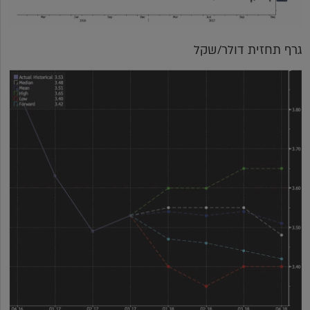
גרף תחזית דולר/שקל