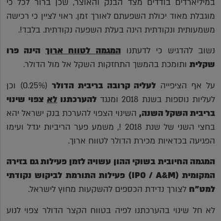
במיליארדים בודדים מצד הבנק והאוצר, שכן ברור לכל כי
מוגבלת מאוד יכולת השפעתם לאורך זמן. ראוי לציין כי רכישה
משמעותית ונקודתית הינה בעלת השפעה נקודתית. בלבד!.
נשוב להדגיש כי לדעתנו
המגמה לטווח ארוך
הינה פרו
שקלית
ותומכת בהמשך התחזקות השקל אל מול הדולר.
על אף הציפייה
לעליה קרובה בריבית הדולר
(0.25%) וכן
לעליות נוספות בשנת 2018 ומנגד
להערכתנו
לא
צפוי שינוי
בריבית השקל השנה,
השינוי הצפוי להערכת בנק ישראל יהא
בחצי השני של שנת 2018 !, משמע פער הריביות יגדל ועימו
הפגיעה בכדאיות מכירת הדולר לטווח ארוך.
המגמה החיובית בשוקי ההון עשויה לזמן פעילות גם בזירה
המקומית (
M
&
A
/
IPO
) פעילות התורמת לביקוש נקודתי
למט"ח
לצורך נדידת הכספים להשקעות מחוץ לישראל.
לא חל שינוי בהערכתנו לפיה בטווח הקצר הדולר צפוי לנוע