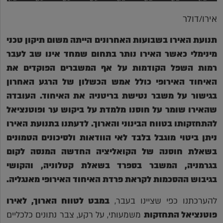
אירו/דולר
תנועת האירו בשבועות האחרונים הייתה משום תיקון טכני
מינימלי כאשר האירו נותר בתחום שמחד אינו שב לעבר
רמות השפל הקודמות על אף המשברים הפוקדים את
האיחוד האירופי כולל אמש הכשלון של הרגע האחרון
בגישור על משבר נטישת בריטניה את האיחוד. העובדה
שהאירו שומר על חוסנו מלמדת על ביקוש ער ופוטנציאל
להתחזקותו בטווח הבינוני והארוך. לדעתנו בתנועת האירו
ניתן ביטוי מוגבל בלבד לאי הוודאות ולסיכונים הטמונים
בשאלת חוסנה של הקואליציה החדשה המנסה לקום
בגרמניה, המשבר בספרד בשאלת קטלוניה, והקושי
בגיבוש ההסכמות לקראת פרדת האיחוד האירופי מאנגליה.
להערכתנו כפי שציינו בעבר,
במבט לטווח הארוך, לאירו
פוטנציאל התחזקות
משמעותי, על רקע, צבר נתונים כלכליים