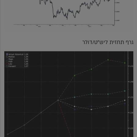
גרף תחזית ליש"ט/דולר