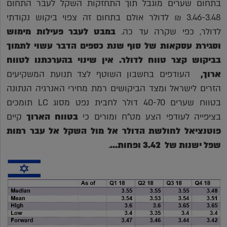
בתחום שערים מוגבל תוך התחזקות השקל לעבר התחום
3.46-3.48 ₪ לדולר אולם בתחום זה צפוי ביקוש נקודתי
לדולר, כפי שקרה עד כה.
במבט לעבר פעילות מימוש
וסגירת עסקאות של סוף שנת כספים הדבר עשוי לתמוך
בביקוש קצר טווח לדולר.
אין שינוי בהערכתנו לטווח
ארוך,
העודפים בחשבון השוטף לצד תנועת המשקיעים
הזרים לישראל ומצד הביקושים רמת מחירי האנרגיה הנתונה
בטווח שערים 40-70 דולר לחבית נפט מסוג LC תומכים
בציפייה לעודפי הצע מט"ח ומורים כי
בטווח הארוך
קיים
פוטנציאל
לחולשת הדולר אל מול השקל אל עבר רמות
שפל ישנות של 3.42 ופחות…
.