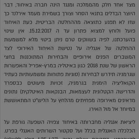
מצד אחד חלק מהממלכה ומנגד הינה חברה באיחוד, דבר
היוצר הבדלים בתנאי הסחר וצורך בשמירת מעמד אירלנד כך
שזו לא תפגע כתוצאה מההחלטה הבריטית. כעת האיחוד
פועל ולוחץ למצוא פתרון עד ה 15.12.2017. אין שינוי
בהערכתנו, לפיה בשווקים טרם ניתן ביטוי מלא למשמעות
ההחלטה של אנגליה על נטישת האיחוד האירופי לצד
המשברים הפנים אירופיים והבחירות המתוכננות בחצי
הראשון של שנת 2018 כגון באיטליה במרץ-אפריל והאפשרות
שגרמניה תידרש לבחירות (סוגיות פתוחות ומשמעותיות כעתיד
הקואליציה הימנית בגרמניה, זכויות מיעוטים כבספרד
והדרישה הקטלונית לעצמאות, הבנקאות האיטלקית) נתונים
מדאיגים מאירופה מפחיתים מהלחץ על הליש"ט המתאוששת
במיוחד אל מול האירו.
ליציאת אנגליה מחברותה באיחוד צפויה השפעה גורפת על
הכלכלה האנגלית בכלל ועל סקטור השרותים האנגלי בפרט.