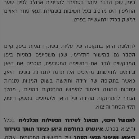
ביפן, שכן הדבר עומד בסתירה למדיניות ארה"ב לפיה שער
החליפין הינו מרכיב בעל חשיבות בשמירת תנאי סחר ראויים
למשק בכלל ולתעשייה בפרט.
לחולשת היאן בתקופה של עליות בשוק המניות ביפן, קיים
הסבר גם במישור התזרימי, שכן משקיעים במניות ביפן
המבקשים לגדר את החשיפה המטבעית, מוכרים את היאן
וגורמים לחולשתו. מהלכים אלו תרמו לתנודות בשער היאן,
כאשר בתקופה של ירידה וחולשה בשוק המניות נסגרות
עסקות ההגנה בצמוד למימוש ההחזקות במניות , מהלך
הגורר להתחזקות מהירה של היאן ולזעזועים במשק היפני,
תלוי הסחר והיצוא.
לממשל היפני, הפועל לעידוד הפעילות הכלכלית
בכלל
והיצוא בפרט,
אינטרס בחולשת היאן כצעד תומך בעידוד
היצוא ושיפור תנאי הסחר
של התעשייה המקומית, אולם,