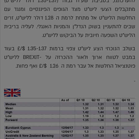
להערכתנו, בסביבת שע"ח גבוה (1.35-1.37 דולר לליש"ט)
מתקבלים הצעי ליש"ט מצד הגופים הפיננסיים ומנגד עם
החלשות הליש"ט אל מתחת לרמת ה 1.28 דולר לליש"ט, זרים
שבים להתעניין בשוק הנדל"ן והמניות האנגלי. לעליה בריבית
הליש"ט השפעה חיובית על הביקוש לליש"ט.
בשלב הנוכחי הצע ליש"ט צפוי ברמות 1.35-1.37 $/£ בעוד
במבט לטווח ארוך ולאור ההכרזה על -BREXIT לליש"ט
פוטנציאל החלשות אל עבר רמת ה 1.26 $/£ ואף פחות.