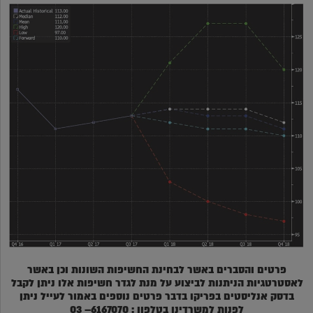
פרטים והסברים באשר לבחינת החשיפות השונות וכן באשר
לאסטרטגיות הניתנות לביצוע על מנת לגדר חשיפות אלו ניתן לקבל
בדסק אנליסטים בפריקו בדבר פרטים נוספים באמור לעייל ניתן
לפנות למשרדינו בטלפון : 6167070– 03