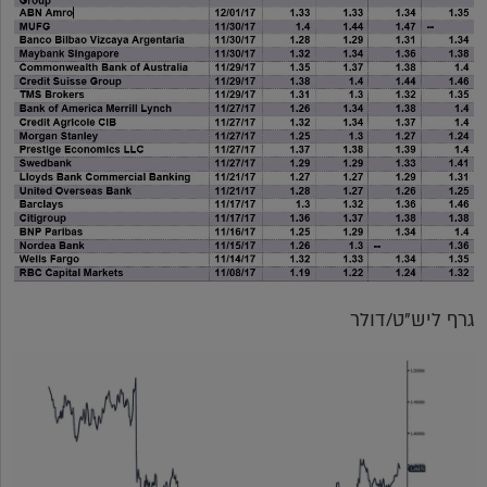
גרף ליש"ט/דולר