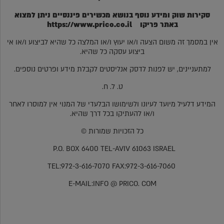
סקירות שוק ומידע נוסף בנושא מכשירים פיננסיים ניתן למצוא
באתר פריקו
https://www.prico.co.il
אין במסמך זה משום הצעה ו/או יעוץ ו/או המלצה כל שהיא לביצוע ו/או אי
ביצוע עסקה כל שהיא.
למתעניינים, יש לפנות לדסק אנליסטים לקבלת מידע ופרטים נוספים.
ט. ל. ח.
המידע דלעיל מיועד לעיונו ולשימושו הבלעדי של המנוי אין למוסרו לאחר
ו/או להעתיקו בכל דרך שהיא.
כל הזכויות שמורות ©
P.O. BOX 6400 TEL-AVIV 61063 ISRAEL
TEL:972-3-616-7070 FAX:972-3-616-7060
E-MAIL:INFO @ PRICO. COM