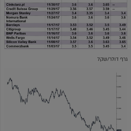
גרף דולר/שקל