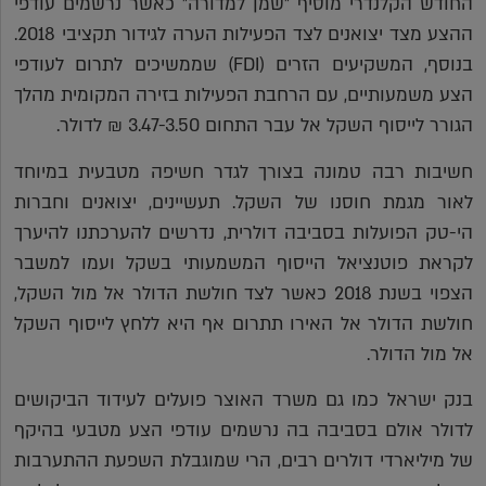
החודש הקלנדרי מוסיף "שמן למדורה" כאשר נרשמים עודפי
ההצע מצד יצואנים לצד הפעילות הערה לגידור תקציבי 2018.
בנוסף, המשקיעים הזרים (FDI) שממשיכים לתרום לעודפי
הצע משמעותיים, עם הרחבת הפעילות בזירה המקומית מהלך
הגורר לייסוף השקל אל עבר התחום 3.47-3.50 ₪ לדולר.
חשיבות רבה טמונה בצורך לגדר חשיפה מטבעית במיוחד
לאור מגמת חוסנו של השקל. תעשיינים, יצואנים וחברות
הי-טק הפועלות בסביבה דולרית, נדרשים להערכתנו להיערך
לקראת פוטנציאל הייסוף המשמעותי בשקל ועמו למשבר
הצפוי בשנת 2018 כאשר לצד חולשת הדולר אל מול השקל,
חולשת הדולר אל האירו תתרום אף היא ללחץ לייסוף השקל
אל מול הדולר.
בנק ישראל כמו גם משרד האוצר פועלים לעידוד הביקושים
לדולר אולם בסביבה בה נרשמים עודפי הצע מטבעי בהיקף
של מיליארדי דולרים רבים, הרי שמוגבלת השפעת ההתערבות