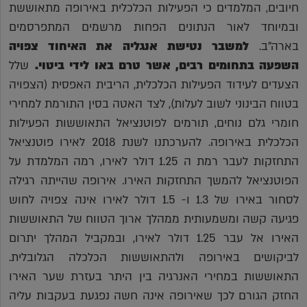
חיובים, המלמדים כי הפעילות הכלכלית באירופה מתאוששת
ובמיוחד לאור הנתונים הפחות מרשמים המתפרסמים
בארה"ב.
למשבר נטישת אנגליה את האיחוד צפויה
השפעה בתחומים רבים, אשר טרם באו לידי ביטוי.
שלל
הצעדים לעידוד הפעילות הכלכלית, הריבית האפסית (הצפויה
בטווח הבינוני לשוב לעלות), לצד האטה בסין התורמת למחירי
חומרי גלם נוחים, תורמים לפוטנציאל התאוששות הפעילות
הכלכלית באירופה. להערכתנו לשנת 2018 לאירו פוטנציאל
התחזקות לעבר רמת ה 1.25 דולר לאירו, רמה המלמדת על
הפוטנציאל להמשך התחזקות האירו. אירופה שהייתה רגילה
לסחור באירו של 1.3 ו- 1.5 דולר לאירו אינה צפויה לחוש
פגיעה קשה ומשמעותית ממהלך ארוך הטווח של התאוששות
האירו אל עבר 1.25 דולר לאירו, ובמקביל המהלך יתרום
לביקושים באירופה ולהתאוששות הכלכלה הגלובלית.
התאוששות במחירי האנרגיה בין היתר בעזרת שער האירו
החזק הגורם לכך שאירופה אינה חשה נפגעת בעקבות עליה