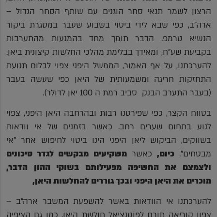
הרצון לשמר תנאי סחר הוגנים עם שותף הסחר הגדול –
ארה"ב, כפי שבא לידי ביטוי בשבוע שעבר במסגרת ביקור
הנשיא טרמפ. הדבר תומך מחד בהמנעות מהתערבות
בקביעת שע"ח, ומאידך בבלימת מהלכי החלשות קיצונית ביאן.
להערכתנו, על אף האמור, הממשל היפני צפוי לבלום תנועת
התחזקות חריגה ומשמעותית של היאן כפי שעשה בעבר
(בעבר התערב הבנק סביב רמת ה 100 יאן לדולר).
בטווח הקצר, כפי שפירטנו רבות ובהרחבה היאן היפני, צפוי
לנוע בתחום שערים רחב. כאשר בזמנים של אי וודאות
בשווקים, הביקוש ליאן היפני הינו ביטוי לחיפוש אחר "אי
מבטחים".
כיום,
כאשר
משקיעים מבקשים לגדר סיכונים
ולצמצם את החשיפה מפעילותם בשוקי ההון הדבר,
מוכרים את היאן היפני ובכך גוררים להחלשות היאן,
להערכתנו אי הוודאות באשר להשפעת המשבר ארה"ב –
צפון קוריאה תורם לפוטנציאל חולשת היאן, כמו גם הציפיה