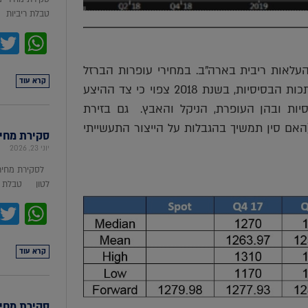
טבלת ריביות סקירת מ
pp
העלאות ריבית בארה"ב. במחירי עופרות הברזל
קרא עוד
צפויה בשנה הקרובה חולשה בשיעור של כ 10%. הערכה כי במתכות הבסיסיות, בשנת 2018 צפוי כי צד ההיצע
ות ובהן העופרת, הניקל והאבץ. גם בזירת
האם סין תמשיך בהגבלות על הייצור התעשייתי
סקירת מחירי מת
יוני 23, 2026
לסקירת מחירי
לטון טבלת מ
pp
קרא עוד
סקירת מחירי ת