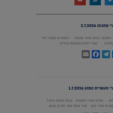
כות 2.7.2026
 מתכות טבלת מחירי מתכות *המחירים במונחי דולר
לאים שערי דלקים ומטבעות נבחרים
Facebook
Email
Telegram
WhatsA
Twitter
עשיית המזון 1.7.2026
מזון טבלת מחירי הסחורות טבלת נקודות פרוורד
חירי מזון סוכר מס'5, סוכר מס' 11, קקאו,