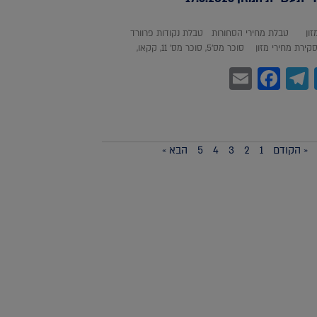
מזון טבלת מחירי הסחורות טבלת נקודות פרוורד
חירי מזון סוכר מס'5, סוכר מס' 11, קקאו,
Facebook
Email
Telegram
WhatsA
Twitter
« הקודם
1
2
3
4
5
הבא »