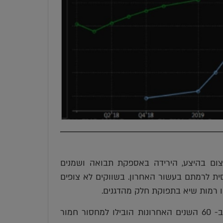
של צמצום בהיצע, הירידה באספקת תבואה ושמנים
סית לרמתם בעשור האחרון. בשווקים לא צופים
רמות שיא בתפוקת חלק מהדגנים.
עם זאת, תנאי בצורת מהקשים שידעה אתיופיה, סומליה וקניה ב- 60 השנים האחרונות הובילו למחסור חמור