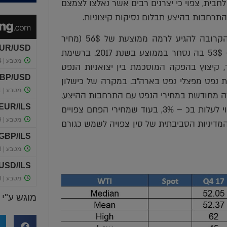
כ 70 דולר לחבית. ברמות מחירים של כ 70-80 דולר לחבית, צפוי כי יצרנים רבים אשר נאלצו לצמצם
תרחבות בהיצע תבלום נסיקות קיצוניות.
על רקע האמור לעייל, להערכתנו מחיר חבית נפט צפוי בשנה הקרובה להגיע לרמה ממוצעת של 56$ (מחיר
הנבלם מתחת לתחום 70-80 דולר לחבית), עליה לעומת רמת ה- 53$ בה נסחר בממוצע בשנת 2017. ברשימת
ר, קיצוץ בהפקה המוסכמת בין יצואניות הנפט
קת נפט מפצלי נפט בארה"ב. במקרה של כישלון
דה מחודשת במחירי הנפט עם התרחבות ההיצע.
תחזית הבנק העולמי גורסת כי בשנת 2018, מחיר הגז הטבעי צפוי לעלות בכ – 3%, בעוד שמחירי הפחם צפויים
, זאת לאחר עליה של כמעט 30% בשנת 2017. בשנת 2018, המדיניות הסביבתית של סין צפויה לשמש כגורם
מוגש ע"י