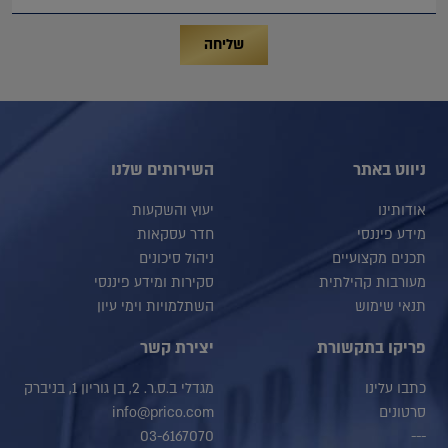
שליחה
ניווט באתר
השירותים שלנו
אודותינו
יעוץ והשקעות
מידע פיננסי
חדר עסקאות
תכנים מקצועיים
ניהול סיכונים
מעורבות קהילתית
סקירות ומידע פיננסי
תנאי שימוש
השתלמויות וימי עיון
פריקו בתקשורת
יצירת קשר
כתבו עלינו
מגדלי ב.ס.ר. 2, בן גוריון 1, בניברק
סרטונים
info@prico.com
03-6167070
---