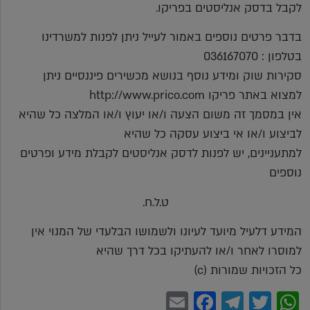
לקבל בדסק אנליסטים בפריקו.
בדבר פרטים נוספים באמור לעייל ניתן לפנות למשרדינו
בטלפון : 036167070
סקירות שוק ומידע נוסף בנושא מכשירים פיננסיים ניתן
למצוא באתר פריקו http://www.prico.com
אין במסמך זה משום הצעה ו/או יעוץ ו/או המלצה כל שהיא
לביצוע ו/או אי ביצוע עסקה כל שהיא
למתעניינים, יש לפנות לדסק אנליסטים לקבלת מידע ופרטים
נוספים
ט.ל.ח.
המידע דלעיל מיועד לעיונו ולשמושו הבלעדי של המנוי אין
למוסרו לאחר ו/או להעתיקו בכל דרך שהיא
כל הזכויות שמורות (c)
Facebook
Email
Telegram
WhatsApp
Twitter