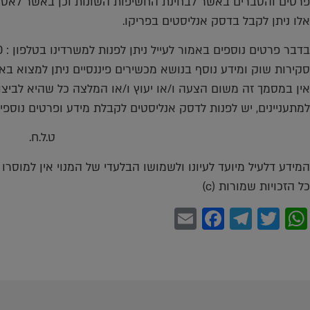
פרטים והסברים באשר לבחינת החשיפות השונות וכן באשר לאסטר
אלו ניתן לקבל בדסק אנליסטים בפריקו.
בדבר פרטים נוספים באמור לעייל ניתן לפנות למשרדינו בטלפון : 036167070
סקירות שוק ומידע נוסף בנושא מכשירים פיננסיים ניתן למצוא באתר פריקו prico.com
אין במסמך זה משום הצעה ו/או יעוץ ו/או המלצה כל שהיא לביצו
למתעניינים, יש לפנות לדסק אנליסטים לקבלת מידע ופרטים נוספי
ט.ל.ח.
המידע דלעיל מיועד לעיונו ולשמושו הבלעדי של המנוי אין למוסרו
כל הזכויות שמורות (c)
Facebook
Email
Telegram
WhatsApp
Twitter