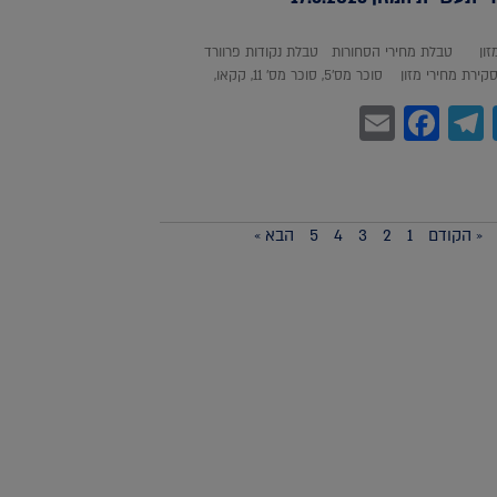
מזון טבלת מחירי הסחורות טבלת נקודות פרוורד
חירי מזון סוכר מס'5, סוכר מס' 11, קקאו,
Facebook
Email
Telegram
WhatsA
Twitter
« הקודם
1
2
3
4
5
הבא »