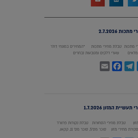
כות 2.7.2026
 מתכות טבלת מחירי מתכות *המחירים במונחי דולר
לאים שערי דלקים ומטבעות נבחרים
Facebook
Email
Telegram
WhatsA
Twitter
עשיית המזון 1.7.2026
מזון טבלת מחירי הסחורות טבלת נקודות פרוורד
חירי מזון סוכר מס'5, סוכר מס' 11, קקאו,