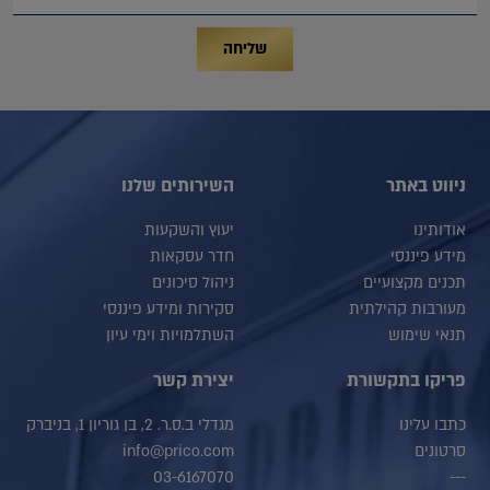
שליחה
ניווט באתר
השירותים שלנו
אודותינו
יעוץ והשקעות
מידע פיננסי
חדר עסקאות
תכנים מקצועיים
ניהול סיכונים
מעורבות קהילתית
סקירות ומידע פיננסי
תנאי שימוש
השתלמויות וימי עיון
פריקו בתקשורת
יצירת קשר
כתבו עלינו
מגדלי ב.ס.ר. 2, בן גוריון 1, בניברק
סרטונים
info@prico.com
03-6167070
---