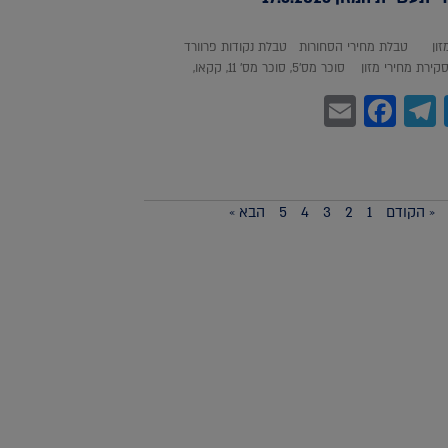
מזון טבלת מחירי הסחורות טבלת נקודות פרוורד
חירי מזון סוכר מס'5, סוכר מס' 11, קקאו,
Facebook
Email
Telegram
WhatsA
Twitter
« הקודם
1
2
3
4
5
הבא »