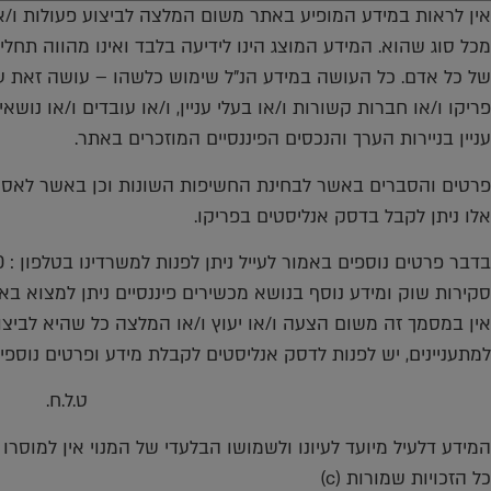
אין לראות במידע המופיע באתר משום המלצה לביצוע פעולות ו/או 
מכל סוג שהוא. המידע המוצג הינו לידיעה בלבד ואינו מהווה תחל
של כל אדם. כל העושה במידע הנ"ל שימוש כלשהו – עושה זאת על
פריקו ו/או חברות קשורות ו/או בעלי עניין, ו/או עובדים ו/או נוש
עניין בניירות הערך והנכסים הפיננסיים המוזכרים באתר.
פרטים והסברים באשר לבחינת החשיפות השונות וכן באשר לאסטר
אלו ניתן לקבל בדסק אנליסטים בפריקו.
בדבר פרטים נוספים באמור לעייל ניתן לפנות למשרדינו בטלפון : 036167070
סקירות שוק ומידע נוסף בנושא מכשירים פיננסיים ניתן למצוא באתר פריקו prico.com
אין במסמך זה משום הצעה ו/או יעוץ ו/או המלצה כל שהיא לביצו
למתעניינים, יש לפנות לדסק אנליסטים לקבלת מידע ופרטים נוספי
ט.ל.ח.
המידע דלעיל מיועד לעיונו ולשמושו הבלעדי של המנוי אין למוסרו
כל הזכויות שמורות (c)