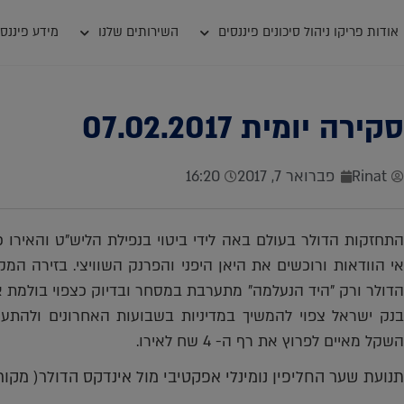
אודות פריקו ניהול סיכונים פיננסים
השירותים שלנו
מידע פיננסי
סקירה יומית 07.02.2017
Rinat
פברואר 7, 2017
16:20
התחזקות הדולר בעולם באה לידי ביטוי בנפילת הליש"ט והאיר
אי הוודאות ורוכשים את היאן היפני והפרנק השוויצי. בזירה המ
הדולר ורק "היד הנעלמה" מתערבת במסחר ובדיוק כצפוי בולמת 
בנק ישראל צפוי להמשיך במדיניות בשבועות האחרונים ולהתע
השקל מאיים לפרוץ את רף ה- 4 שח לאירו.
תנועת שער החליפין נומינלי אפקטיבי מול אינדקס הדולר( מקור