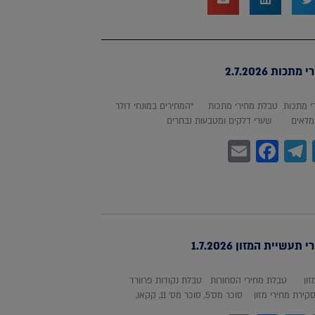
כות 2.7.2026
 מתכות טבלת מחירי מתכות *המחירים במונחי דולר
לאים שערי דלקים ומטבעות נבחרים
Facebook
Email
Telegram
WhatsA
Twitter
עשיית המזון 1.7.2026
מזון טבלת מחירי הסחורות טבלת נקודות פרוורד
חירי מזון סוכר מס'5, סוכר מס' 11, קקאו,