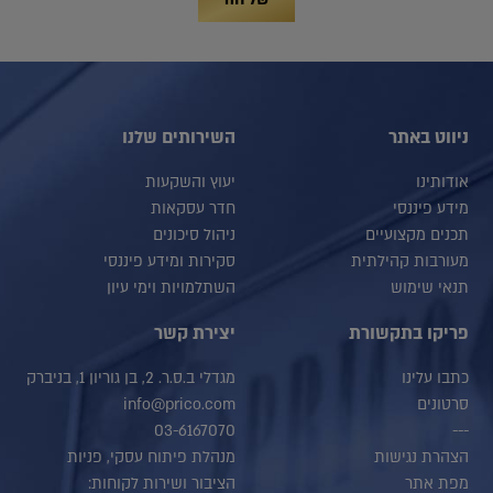
ניווט באתר
השירותים שלנו
אודותינו
יעוץ והשקעות
מידע פיננסי
חדר עסקאות
תכנים מקצועיים
ניהול סיכונים
מעורבות קהילתית
סקירות ומידע פיננסי
תנאי שימוש
השתלמויות וימי עיון
פריקו בתקשורת
יצירת קשר
כתבו עלינו
מגדלי ב.ס.ר. 2, בן גוריון 1, בניברק
סרטונים
info@prico.com
03-6167070
---
הצהרת נגישות
מנהלת פיתוח עסקי, פניות
מפת אתר
הציבור ושירות לקוחות: