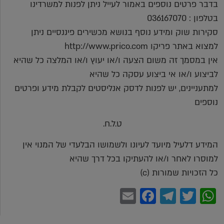
בדבר פרטים נוספים באמור לעייל ניתן לפנות למשרדינו
בטלפון : 036167070
סקירות שוק ומידע נוסף בנושא מכשירים פיננסיים ניתן
למצוא באתר פריקו http://www.prico.com
אין במסמך זה משום הצעה ו/או יעוץ ו/או המלצה כל שהיא
לביצוע ו/או אי ביצוע עסקה כל שהיא
למתעניינים, יש לפנות לדסק אנליסטים לקבלת מידע ופרטים
נוספים
ט.ל.ח.
המידע דלעיל מיועד לעיונו ולשמושו הבלעדי של המנוי אין
למוסרו לאחר ו/או להעתיקו בכל דרך שהיא
כל הזכויות שמורות (c)
Facebook
Email
Telegram
WhatsApp
Twitter