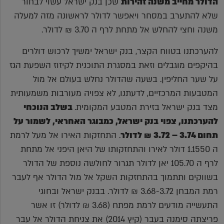
הדולר מחייב משנה זהירות
שכן בנק ישראל עשוי לבחור
שלא להתערב במסחר ויאפשר לדולר לראשונה מזה למעלה
משנה וחצי להחלש אל מתחת לרף ה 3.70 ₪ לדולר.
להערכתנו בטווח הקצר, בנק ישראל ימשיך לרכוש דולרים
בהיקפים מוגבלים וזאת במסגרת התוכנית לקיזוז השפעת הגז
על שער החליפין. בשעה שהדולר נחלש בעולם אל מול
המטבעות המרכזיים, לדעתנו, לא צפויה מעורבות משמעותית
מצד בנק ישראל בזירת המטבע המקומית.
בשלב הנוכחי
להערכתנו, צפוי בנק ישראל, כמבוגר האחראי, לשמור על
תחום 3.74 – 3.72 ₪ לדולר
. התחזקות האירו אל מעל לרמת
ה 1.1550 דולר לאירו והתחזקותו של היאן היפני אל מתחת
לרף ה 105.70 יאן לדולר תגרור לחולשה נוספת של הדולר
בשווקים ותתמוך בהתחזקות השקל אל מול הדולר אף לעבר
רמת המבחן 3.68-3.72 ₪ לדולר. בבנק ישראל ובחוגי
התעשייה מודעים לרמת מפתח (3.68 ₪ לדולר) זו אשר
פריצתה סימנה בעבר (קיץ 2014) את צניחת הדולר אל עבר