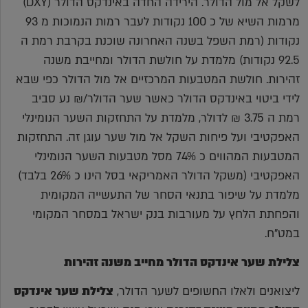
לשקל אל מול הדולר. הירידה החדה באינדקס הדולר (DXY)
מרמות השיא של כ 100 נקודות לעבר רמות הנמוכות מ 93
נקודות (רמת השפל בשנה האחרונה שוכנת בקרבת רמת ה
92.5 נקודות) מלמדת על חולשת הדולר ומחייבת משנה
זהירות. חולשת המטבעות המרכזיים אל מול הדולר כפי שבא
לידי ביטוי באינדקס הדולר כאשר שער הדולר/₪ נע סביב
רמת ה 3.75 ₪ לדולר, מלמדת על התחזקות השער הנומינלי
האפקטיבי ועל פיחות השקל אל מול שער עוגן זה. התחזקות
המטבעות המהווים כ 74% מסל מטבעות השער הנומינלי
האפקטיבי (משקל הדולר האמריקאי בסל הינו כ 26% בלבד)
מלמדת על שיפור בתנאי הסחר של התעשייה המקומית
והפחתת הלחץ על מעורבות בנק ישראל במסחר המקומי
במט"ח.
צלילת שער אינדקס הדולר מחייב משנה זהירות
ליצואנים ולאלו החשופים לשער הדולר,
צלילת שער אינדקס