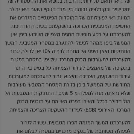
של היאן תואם סקירותינו הרבות בנושא ואת ההיסטוריה של
יחס ישיר ובקורלציה גבוהה בין מדד הניקיי ושער היאן/דולר.
תמונת ראי לפעילותם של המוסדות הפיננסיים המגדרים את
החשיפה המטבעית הכרוכה בהשקעתם בשוק ההון היפני.
להערכתנו על רקע חופשת החגים הצפויה השבוע ביפן אין
הממשל ביפן ממהר לפעול ולהתערב במסחר המטבעי. המשך
התחזקות היאן היפני אל מתחת לרף ה 104 יאן לדולר, יגרור
להערכתנו למעורבות הבנק המרכזי של יפן במסחר במט"ח.
בתקופה של מאמצים לעידוד הצמיחה על בסיס בין היתר
עידוד ההשקעה, הצריכה והיצוא יגרור להערכתנו למעורבות
מחודשת של הממשל ביפן בזירת המסחר המטבעי מעורבות
שלא נראתה מזה למעלה מ 5 שנים ! התחזקות המטבעות אל
מול הדולר בכלל והאירו בפרט מאיימת על תוכנית הבנק
המרכזי האירופי (ECB) לעידוד ההשקעה הצריכה והצמיחה.
להערכתנו המשך המגמה הפרו מטבעית, עשויה לגרור
לפעולה משותפת של בנקים מרכזיים במטרה לבלום את