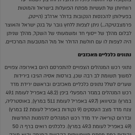
רווחיותן של תעשיות מפתח הפועלות בישראל והמוטות
בפעילותן להכנסות הנקובות בדולר ארה"ב (הייטק,
פרמצבטיקה…) ניתן לצפות ללחץ גובר על בנק ישראל והאוצר
לבלום מהלך של ייסוף חד ומשמעותי של השקל, מהלך שניתן
היה לצפות לו עם חולשת הדולר אל מול המטבעות המרכזיים.
נתונים כלכליים מאכזבים
נתוני רכש המנהלים הצפויים להתפרסם היום באירופה צפויים
למשוך תשומת לב רבה שכן, בורסות אסיה הגיבו בירידות
שערים לשלל נתונים כלכליים מאכזבים ובראשם ירידת מדד
רכש המנהלים במגזר המפעלי ביפן (48.2 באפריל לעומת 49.1
במרץ) ובטיוואן (49.7 באפריל לעומת 51.1 במרץ), באוסטרליה,
צנח מדד מצב העסקים (9 נקודות באפריל לעומת 12 במרץ)
ובדרום קוריאה ירד מדד רכש המנהלים להזמנות החדשות
(49 באפריל לעומת 49.3 במרץ). כלכלנים רואים ברף ה 50
נקודות רמת מפתח משמעותית בקביעת המגמה והוא מורה