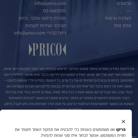
סרטונים
info@prico.com
03-6167070
---
הצהרת נגישות
מנהלת פיתוח עסקי, פניות
מפת אתר
הציבור ושירות לקוחות:
רינת קהירי info@prico.com
אין לראות במידע המופיע באתר משום המלצה לביצוע פעולות ו/או ייעוץ השקעות ו/או שיווק
השקעות ו/או ייעוץ מכל סוג שהוא. המידע המוצג הינו לידיעה בלבד ואינו מהווה תחליף לייעוץ
המתחשב בנתונים ובצרכים המיוחדים של כל אדם. כל העושה במידע הנ"ל שימוש כלשהו –
עושה זאת על דעתו בלבד ועל אחריותו הבלעדית. קבוצת פריקו ו/או חברות קשורות ו/או
בעלי עניין, ו/או עובדים ו/או נושאי משרה בכל אחד מאלו, עשויים להיות בעלי עניין בניירות
הערך והנכסים הפיננסיים המוזכרים באתר. פרטים והסברים באשר לבחינת החשיפות
השונות וכן באשר לאסטרטגיות הניתנות לביצוע על מנת לגדר חשיפות אלו ניתן לקבל בדסק
אנליסטים בפריקו.
×
בדבר פרטים נוספים באמור לעייל ניתן לפנות למשרדינו בטלפון : 036167070
סקירות שוק ומידע נוסף בנושא מכשירים פיננסיים ניתן למצוא באתר פריקו
פריקו
אנו משתמשים בעוגיות כדי להבטיח את תפקוד האתר ולשפר את
http://www.prico.com
חוויית המשתמש. אפשר לבחור אילו סוגי עוגיות להפעיל.
אין במסמך זה משום הצעה ו/או יעוץ ו/או המלצה כל שהיא לביצוע ו/או אי ביצוע עסקה כל