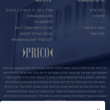
פריקו בתקשורת
יצירת קשר
כתבו עלינו
מגדלי ב.ס.ר. 2, בן גוריון 1, בניברק
סרטונים
info@prico.com
03-6167070
---
הצהרת נגישות
מנהלת פיתוח עסקי, פניות
מפת אתר
הציבור ושירות לקוחות:
רינת קהירי info@prico.com
אין לראות במידע המופיע באתר משום המלצה לביצוע פעולות ו/או ייעוץ השקעות ו/או שיווק
השקעות ו/או ייעוץ מכל סוג שהוא. המידע המוצג הינו לידיעה בלבד ואינו מהווה תחליף לייעוץ
המתחשב בנתונים ובצרכים המיוחדים של כל אדם. כל העושה במידע הנ"ל שימוש כלשהו –
עושה זאת על דעתו בלבד ועל אחריותו הבלעדית. קבוצת פריקו ו/או חברות קשורות ו/או
בעלי עניין, ו/או עובדים ו/או נושאי משרה בכל אחד מאלו, עשויים להיות בעלי עניין בניירות
הערך והנכסים הפיננסיים המוזכרים באתר. פרטים והסברים באשר לבחינת החשיפות
השונות וכן באשר לאסטרטגיות הניתנות לביצוע על מנת לגדר חשיפות אלו ניתן לקבל בדסק
אנליסטים בפריקו.
בדבר פרטים נוספים באמור לעייל ניתן לפנות למשרדינו בטלפון : 036167070