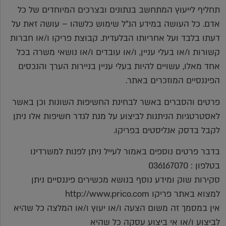
תחליף לייעוץ המתחשב בנתונים ובצרכים המיוחדים של כל
אדם. כל העושה במידע הנ"ל שימוש כלשהו – עושה זאת על
דעתו בלבד ועל אחריותו הבלעדית. קבוצת פריקו ו/או חברות
קשורות ו/או בעלי עניין, ו/או עובדים ו/או נושאי משרה בכל
אחד מאלו, עשויים להיות בעלי עניין בניירות הערך והנכסים
הפיננסיים המוזכרים באתר.
פרטים והסברים באשר לבחינת החשיפות השונות וכן באשר
לאסטרטגיות הניתנות לביצוע על מנת לגדר חשיפות אלו ניתן
לקבל בדסק אנליסטים בפריקו.
בדבר פרטים נוספים באמור לעייל ניתן לפנות למשרדינו
בטלפון : 036167070
סקירות שוק ומידע נוסף בנושא מכשירים פיננסיים ניתן
למצוא באתר פריקו http://www.prico.com
אין במסמך זה משום הצעה ו/או יעוץ ו/או המלצה כל שהיא
לביצוע ו/או אי ביצוע עסקה כל שהיא