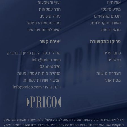
אודותינו
יעוץ והשקעות
מידע פיננסי
חדר עסקאות
תכנים מקצועיים
ניהול סיכונים
מעורבות קהילתית
סקירות ומידע פיננסי
תנאי שימוש
השתלמויות וימי עיון
פריקו בתקשורת
יצירת קשר
כתבו עלינו
מגדלי ב.ס.ר. 2, בן גוריון 1, בניברק
סרטונים
info@prico.com
03-6167070
---
הצהרת נגישות
מנהלת פיתוח עסקי, פניות
מפת אתר
הציבור ושירות לקוחות:
רינת קהירי info@prico.com
אין לראות במידע המופיע באתר משום המלצה לביצוע פעולות ו/או ייעוץ השקעות ו/או שיווק
השקעות ו/או ייעוץ מכל סוג שהוא. המידע המוצג הינו לידיעה בלבד ואינו מהווה תחליף לייעוץ