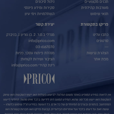
תכנים מקצועיים
ניהול סיכונים
מעורבות קהילתית
סקירות ומידע פיננסי
תנאי שימוש
השתלמויות וימי עיון
פריקו בתקשורת
יצירת קשר
כתבו עלינו
מגדלי ב.ס.ר. 2, בן גוריון 1, בניברק
סרטונים
info@prico.com
03-6167070
---
הצהרת נגישות
מנהלת פיתוח עסקי, פניות
מפת אתר
הציבור ושירות לקוחות:
רינת קהירי info@prico.com
אין לראות במידע המופיע באתר משום המלצה לביצוע פעולות ו/או ייעוץ השקעות ו/או שיווק
השקעות ו/או ייעוץ מכל סוג שהוא. המידע המוצג הינו לידיעה בלבד ואינו מהווה תחליף לייעוץ
המתחשב בנתונים ובצרכים המיוחדים של כל אדם. כל העושה במידע הנ"ל שימוש כלשהו –
עושה זאת על דעתו בלבד ועל אחריותו הבלעדית. קבוצת פריקו ו/או חברות קשורות ו/או