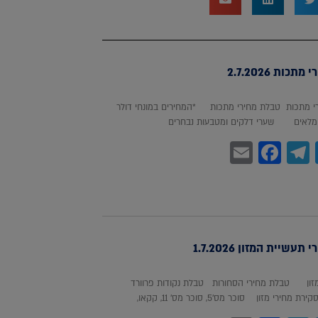
כות 2.7.2026
 מתכות טבלת מחירי מתכות *המחירים במונחי דולר
לאים שערי דלקים ומטבעות נבחרים
Facebook
Email
Telegram
WhatsA
Twitter
עשיית המזון 1.7.2026
מזון טבלת מחירי הסחורות טבלת נקודות פרוורד
חירי מזון סוכר מס'5, סוכר מס' 11, קקאו,