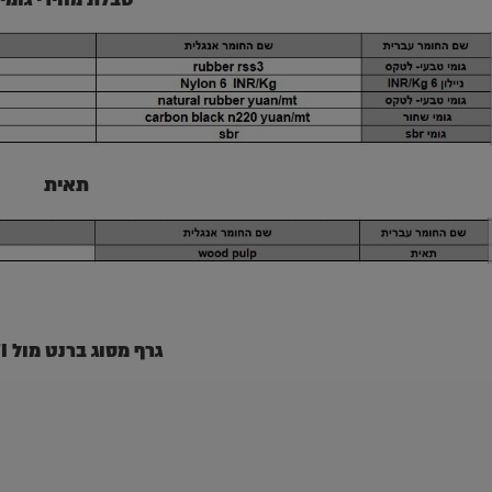
תאית
גרף מסוג ברנט מול WTI