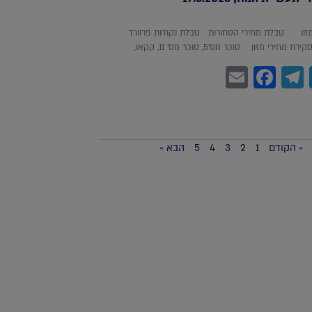
מזון טבלת מחירי הסחורות טבלת נקודות פרוורד
חירי מזון סוכר מס'5, סוכר מס' 11, קקאו,
Facebook
Email
Telegram
WhatsA
Twitter
« הקודם
1
2
3
4
5
הבא »