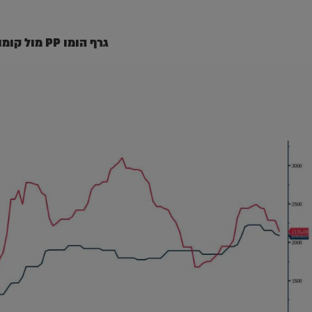
גרף הומו PP מול קומו PP