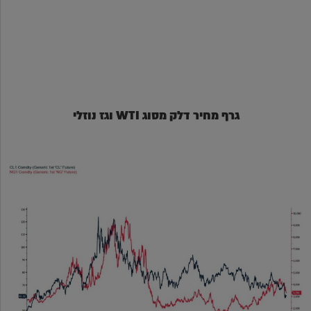
גרף מחיר דלק מסוג WTI וגז נוזלי