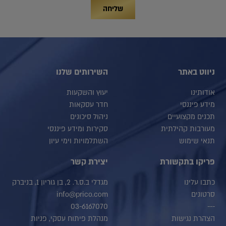
שליחה
ניווט באתר
השירותים שלנו
אודותינו
יעוץ והשקעות
מידע פיננסי
חדר עסקאות
תכנים מקצועיים
ניהול סיכונים
מעורבות קהילתית
סקירות ומידע פיננסי
תנאי שימוש
השתלמויות וימי עיון
פריקו בתקשורת
יצירת קשר
כתבו עלינו
מגדלי ב.ס.ר. 2, בן גוריון 1, בניברק
סרטונים
info@prico.com
03-6167070
---
הצהרת נגישות
מנהלת פיתוח עסקי, פניות