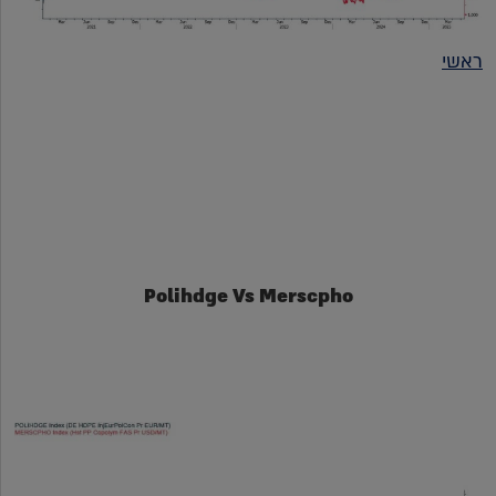
ראשי
Polihdge Vs Merscpho