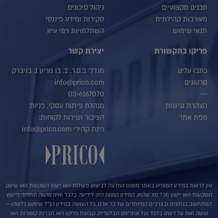
תכנים מקצועיים
ניהול סיכונים
מעורבות קהילתית
סקירות ומידע פיננסי
תנאי שימוש
השתלמויות וימי עיון
פריקו בתקשורת
יצירת קשר
כתבו עלינו
מגדלי ב.ס.ר. 2, בן גוריון 1, בניברק
סרטונים
info@prico.com
03-6167070
---
הצהרת נגישות
מנהלת פיתוח עסקי, פניות
מפת אתר
הציבור ושירות לקוחות:
רינת קהירי info@prico.com
אין לראות במידע המופיע באתר משום המלצה לביצוע פעולות ו/או ייעוץ השקעות ו/או שיווק
השקעות ו/או ייעוץ מכל סוג שהוא. המידע המוצג הינו לידיעה בלבד ואינו מהווה תחליף לייעוץ
המתחשב בנתונים ובצרכים המיוחדים של כל אדם. כל העושה במידע הנ"ל שימוש כלשהו –
עושה זאת על דעתו בלבד ועל אחריותו הבלעדית. קבוצת פריקו ו/או חברות קשורות ו/או