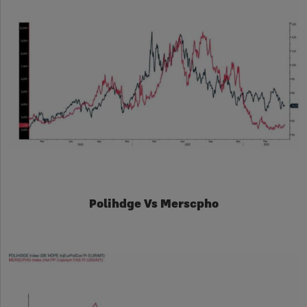
Polihdge Vs Merscpho