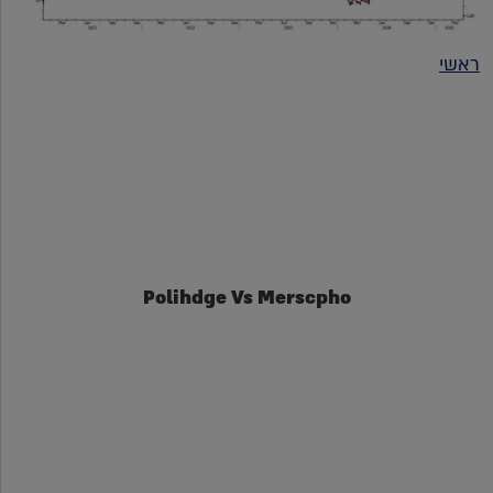
ראשי
Polihdge Vs Merscpho