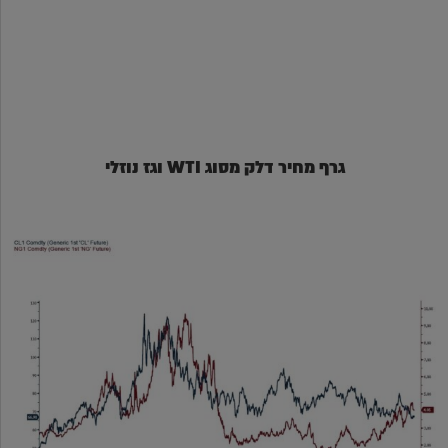
גרף מחיר דלק מסוג WTI וגז נוזלי