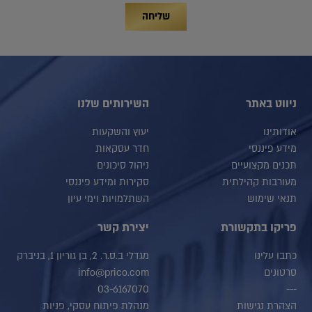
שליחה
ניווט באתר
השירותים שלנו
אודותינו
יעוץ והשקעות
מידע פיננסי
חדר עסקאות
תכנים מקצועיים
ניהול סיכונים
מעורבות קהילתית
סקירות ומידע פיננסי
תנאי שימוש
השתלמויות וימי עיון
פריקו בתקשורת
יצירת קשר
כתבו עלינו
מגדלי ב.ס.ר. 2, בן גוריון 1, בניברק
סרטונים
info@prico.com
03-6167070
---
הצהרת נגישות
מנהלת פיתוח עסקי, פניות