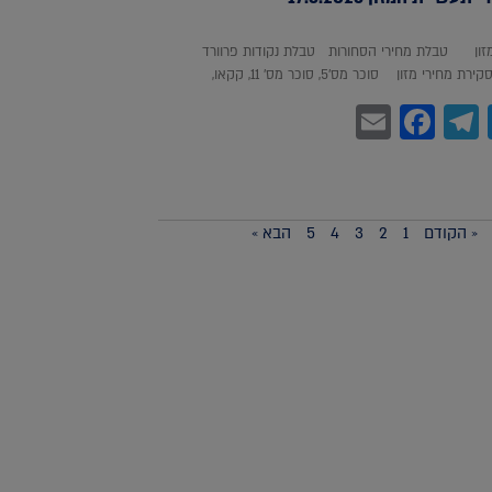
מזון טבלת מחירי הסחורות טבלת נקודות פרוורד
חירי מזון סוכר מס'5, סוכר מס' 11, קקאו,
Facebook
Email
Telegram
WhatsA
Twitter
« הקודם
1
2
3
4
5
הבא »