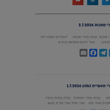
כות 2.7.2026
 מתכות טבלת מחירי מתכות *המחירים במונחי דולר
לאים שערי דלקים ומטבעות נבחרים
Facebook
Email
Telegram
WhatsA
Twitter
עשיית המזון 1.7.2026
מזון טבלת מחירי הסחורות טבלת נקודות פרוורד
חירי מזון סוכר מס'5, סוכר מס' 11, קקאו,