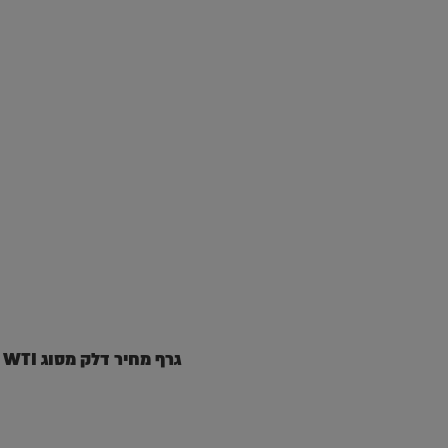
גרף מחיר דלק מסוג WTI וגז נוזלי