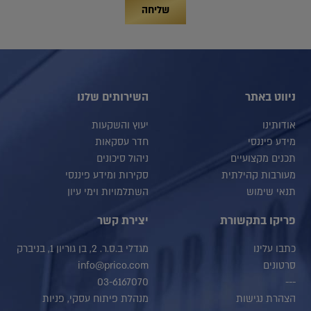
שליחה
ניווט באתר
השירותים שלנו
אודותינו
יעוץ והשקעות
מידע פיננסי
חדר עסקאות
תכנים מקצועיים
ניהול סיכונים
מעורבות קהילתית
סקירות ומידע פיננסי
תנאי שימוש
השתלמויות וימי עיון
פריקו בתקשורת
יצירת קשר
כתבו עלינו
מגדלי ב.ס.ר. 2, בן גוריון 1, בניברק
סרטונים
info@prico.com
03-6167070
---
הצהרת נגישות
מנהלת פיתוח עסקי, פניות