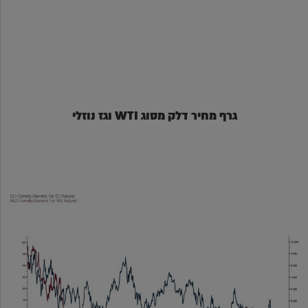
גרף מחיר דלק מסוג WTI וגז נוזלי