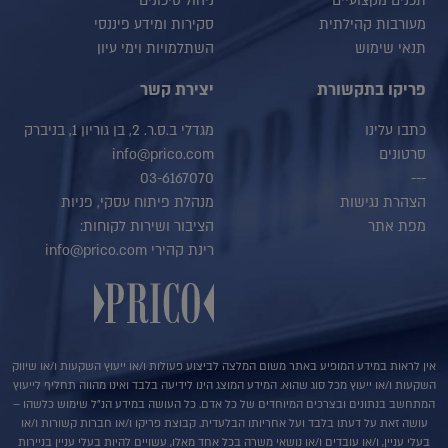
תכנים מקצועיים
ניהול סיכונים
מעורבות קהילתית
סקירות ומידע פיננסי
תנאי שימוש
השתלמויות וימי עיון
פריקו בתקשורת
יצירת קשר
כתבו עלינו
מגדלי ב.ס.ר. 2, בן גוריון 1, בניברק
סרטונים
info@prico.com
03-6167070
---
הצהרת נגישות
מנהלת פיתוח עסקי, פניות
מפת אתר
הציבור ושירות לקוחות:
רינת קהירי info@prico.com
אין לראות במידע המופיע באתר משום המלצה לביצוע פעולות ו/או ייעוץ השקעות ו/או שיווק
השקעות ו/או ייעוץ מכל סוג שהוא. המידע המוצג הינו לידיעה בלבד ואינו מהווה תחליף לייעוץ
המתחשב בנתונים ובצרכים המיוחדים של כל אדם. כל העושה במידע הנ"ל שימוש כלשהו –
עושה זאת על דעתו בלבד ועל אחריותו הבלעדית. קבוצת פריקו ו/או חברות קשורות ו/או
בעלי עניין, ו/או עובדים ו/או נושאי משרה בכל אחד מאלו, עשויים להיות בעלי עניין בניירות