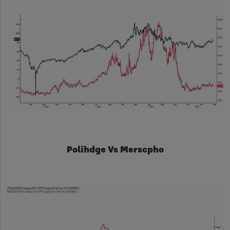
Polihdge Vs Merscpho