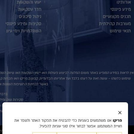
אודותינו
יעוץ והשקעות
מידע פיננסי
חדר עסקאות
תכנים מקצועיים
ניהול סיכונים
מעורבות קהילתית
סקירות ומידע פיננסי
תנאי שימוש
השתלמויות וימי עיון
אין לראות במידע המופיע באתר משום המלצה לביצוע פעולות ו/או ייעוץ השקעות ו/או שיווק השקע
שימוש כלשהו – עושה זאת על דעתו בלבד ועל אחריותו הבלעדית. קבוצת פריקו ו/או חברות קשורו
באשר לבחינת החשיפות השונות וכן
בדבר פ
סקירות שוק ומידע נוס
אין במסמך זה מ
×
למתע
פריקו
אנו משתמשים בעוגיות כדי להבטיח את תפקוד האתר ולשפר את
חוויית המשתמש. אפשר לבחור אילו סוגי עוגיות להפעיל.
© 2020 כל הזכויות שמורות לפריקו מט"ח, ניהול סיכונים, ייעוץ והשקעות, המידע דלעיל מיועד לעיונו ולשמושו הבלעדי של המנוי אין למוסרו לאחר ו/או להעתיקו בכל דרך שהיא.