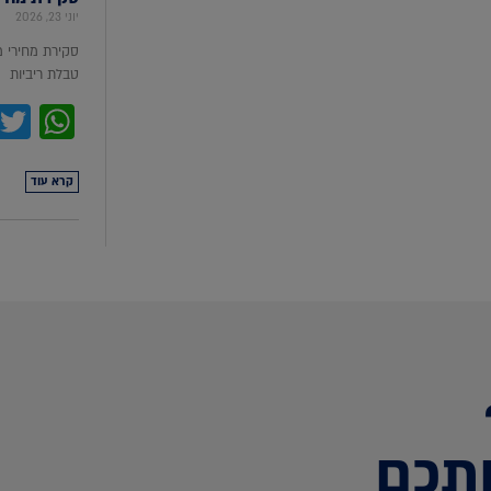
יוני 23, 2026
סקירת מחירי 
טבלת ריביות סקירת מ
pp
קרא עוד
תכם