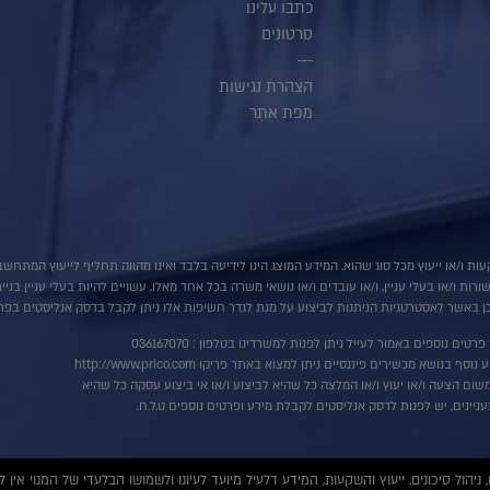
כתבו עלינו
סרטונים
---
הצהרת נגישות
מפת אתר
ות ו/או ייעוץ מכל סוג שהוא. המידע המוצג הינו לידיעה בלבד ואינו מהווה תחליף לייעוץ המתח
ת ו/או בעלי עניין, ו/או עובדים ו/או נושאי משרה בכל אחד מאלו, עשויים להיות בעלי עניין בני
 באשר לאסטרטגיות הניתנות לביצוע על מנת לגדר חשיפות אלו ניתן לקבל בדסק אנליסטים בפרי
רטים נוספים באמור לעייל ניתן לפנות למשרדינו בטלפון : 036167070
ף בנושא מכשירים פיננסיים ניתן למצוא באתר פריקו http://www.prico.com
שום הצעה ו/או יעוץ ו/או המלצה כל שהיא לביצוע ו/או אי ביצוע עסקה כל שהיא
ניינים, יש לפנות לדסק אנליסטים לקבלת מידע ופרטים נוספים ט.ל.ח.