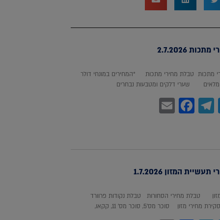
כות 2.7.2026
 מתכות טבלת מחירי מתכות *המחירים במונחי דולר
לאים שערי דלקים ומטבעות נבחרים
Facebook
Email
Telegram
WhatsA
Twitter
עשיית המזון 1.7.2026
מזון טבלת מחירי הסחורות טבלת נקודות פרוורד
חירי מזון סוכר מס'5, סוכר מס' 11, קקאו,