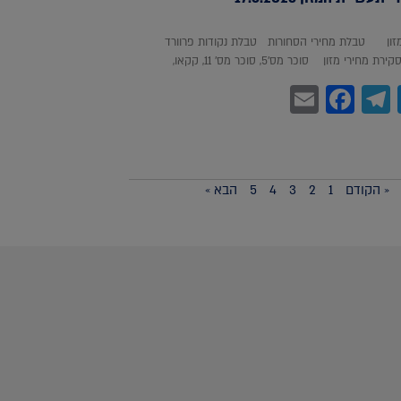
מזון טבלת מחירי הסחורות טבלת נקודות פרוורד
חירי מזון סוכר מס'5, סוכר מס' 11, קקאו,
Facebook
Email
Telegram
WhatsA
Twitter
« הקודם
1
2
3
4
5
הבא »