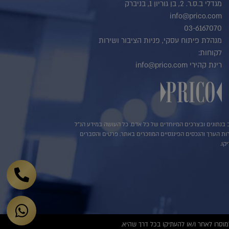
מגדלי ב.ס.ר. 2, בן גוריון 1, בניברק
info@prico.com
03-6167070
מנהלת פיתוח עסקי, פניות הציבור ושירות
לקוחות:
רינת קהירי info@prico.com
שב בנתונים ובצרכים המיוחדים של כל אדם. כל העושה במידע הנ"ל
ירות הערך והנכסים הפיננסיים המוזכרים באתר. פרטים והסברים
קו.