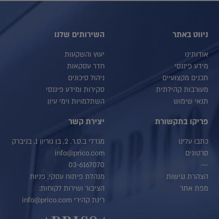
ניווט באתר
השירותים שלנו
אודותינו
יעוץ והשקעות
מידע פיננסי
חדר עסקאות
תכנים מקצועיים
ניהול סיכונים
מעורבות קהילתית
סקירות ומידע פיננסי
תנאי שימוש
השתלמויות וימי עיון
פריקו בתקשורת
יצירת קשר
כתבו עלינו
מגדלי ב.ס.ר. 2, בן גוריון 1, בניברק
סרטונים
info@prico.com
03-6167070
---
הצהרת נגישות
מנהלת פיתוח עסקי, פניות
מפת אתר
הציבור ושירות לקוחות:
רינת קהירי info@prico.com