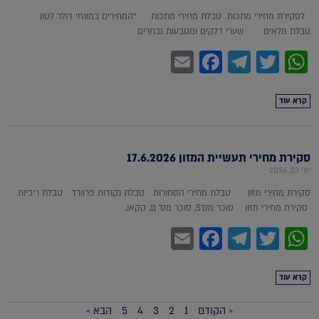
לסקירת מחירי מתכות טבלת מחירי מתכות *המחירים במונחי דולר לטון
טבלת מלאים שערי דלקים ומטבעות נבחרים
Facebook
Email
Telegram
WhatsApp
Twitter
קרא עוד
סקירת מחירי תעשיית המזון 17.6.2026
יוני 23, 2026
סקירת מחירי מזון טבלת מחירי הסחורות טבלת נקודות פרוורד טבלת ריביות
סקירת מחירי מזון סוכר מס'5, סוכר מס' 11, קקאו,
Facebook
Email
Telegram
WhatsApp
Twitter
קרא עוד
« הקודם
1
2
3
4
5
הבא »