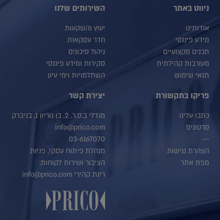
ניווט באתר
השירותים שלנו
אודותינו
יעוץ והשקעות
מידע פיננסי
חדר עסקאות
תכנים מקצועיים
ניהול סיכונים
מעורבות קהילתית
סקירות ומידע פיננסי
תנאי שימוש
השתלמויות וימי עיון
פריקו בתקשורת
יצירת קשר
כתבו עלינו
מגדלי ב.ס.ר. 2, בן גוריון 1, בניברק
סרטונים
info@prico.com
03-6167070
---
הצהרת נגישות
מנהלת פיתוח עסקי, פניות
מפת אתר
הציבור ושירות לקוחות:
רינת קהירי info@prico.com