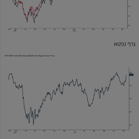
גרף נפטא