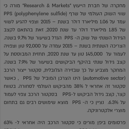
מחקרה של חברת הייעוץ "Research & Markets" מורה כי
שווי השוק העולמי של שרף PPS (polyphenylene sulfide)
עמד על 1.06 מיליארד דולר בשנת – 2015 וצפוי להגיע לשווי
של 1.85 מיליארד דולר עד שנת 2020, זאת בהתאם לקצב
הגידול השנתי של שוק ה- PPS הגדל בשיעור של 9.7% בשנה.
הצריכה השנתית בשנת – 2015 עמדה על 92,000 טון וצפויה
לעמוד על 145,000 טון עד שנת 2020, תחזית המבוססת על
קצב גידול שנתי בהיקף הביקושים בשיעור של 7.9% בשנה.
המחקר מצביע על כך שבזירה הגלובלית, סקטור ייצור הרכב
(automotive sector) הינו הצרכן המוביל של PPS , כאשר
סקטור זה אחראי ל 38% מהביקוש העולמי לסחורה. בטווח
קצר, קצב גידול הביקוש ל-PPS בסקטור הרכב צפוי לעמוד
על 6.3%. נציין כי ה- PPS מוצא שימושים רבים גם בתחום
מוצרי אלקטרוניקה.
פרסומים ביפן מורים כי סקטור הרכב היה אחראי ל- 63%