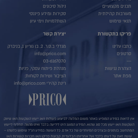
תכנים מקצועיים
ניהול סיכונים
מעורבות קהילתית
סקירות ומידע פיננסי
תנאי שימוש
השתלמויות וימי עיון
פריקו בתקשורת
יצירת קשר
כתבו עלינו
מגדלי ב.ס.ר. 2, בן גוריון 1, בניברק
סרטונים
info@prico.com
03-6167070
---
הצהרת נגישות
מנהלת פיתוח עסקי, פניות
מפת אתר
הציבור ושירות לקוחות:
רינת קהירי info@prico.com
אין לראות במידע המופיע באתר משום המלצה לביצוע פעולות ו/או ייעוץ השקעות ו/או שיווק
השקעות ו/או ייעוץ מכל סוג שהוא. המידע המוצג הינו לידיעה בלבד ואינו מהווה תחליף לייעוץ
המתחשב בנתונים ובצרכים המיוחדים של כל אדם. כל העושה במידע הנ"ל שימוש כלשהו –
עושה זאת על דעתו בלבד ועל אחריותו הבלעדית. קבוצת פריקו ו/או חברות קשורות ו/או