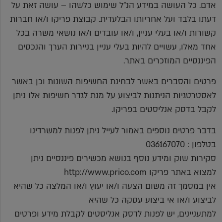
אדם. כל העושה במידע הנ"ל שימוש כלשהו – עושה זאת על
דעתו בלבד ועל אחריותו הבלעדית. קבוצת פריקו ו/או חברות
קשורות ו/או בעלי עניין, ו/או עובדים ו/או נושאי משרה בכל
אחד מאלו, עשויים להיות בעלי עניין בניירות הערך והנכסים
הפיננסיים המוזכרים באתר.
פרטים והסברים באשר לבחינת החשיפות השונות וכן באשר
לאסטרטגיות הניתנות לביצוע על מנת לגדר חשיפות אלו ניתן
לקבל בדסק אנליסטים בפריקו.
בדבר פרטים נוספים באמור לעייל ניתן לפנות למשרדינו
בטלפון : 036167070
סקירות שוק ומידע נוסף בנושא מכשירים פיננסיים ניתן
למצוא באתר פריקו http://www.prico.com
אין במסמך זה משום הצעה ו/או יעוץ ו/או המלצה כל שהיא
לביצוע ו/או אי ביצוע עסקה כל שהיא
למתעניינים, יש לפנות לדסק אנליסטים לקבלת מידע ופרטים