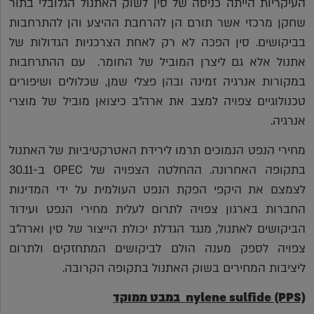
העיקריות הייתה כניסה של סין לשוק האתנול הגלובלי בתור
שחקן מרכזי אשר תורם הן להרחבת ההיצע והן להתרחבות
בביקושים. סין הפכה לא רק לאחת הצרכניות הגדולות של
אתנול אלא גם ליצרן המוביל של החומר. עם ההתרחבות
במקורות אנרגיה זמינה ובהן פצלי שמן, שכלולים ושיפורים
טכנולוגיים צפויה למצב את ארה"ב כיצואן מוביל של מוצרי
אנרגיה.
מחירי הנפט הנמוכים תרמו לירידת האטרקטיביות של האתנול
בתקופה האחרונה. ההחלטה הצפויה של OPEC ב-30.11
לצמצם את היקפי הפקת הנפט העולמית על ידי המדינות
החברות בארגון צפויה לתרום לעלית מחירי הנפט ועידוד
הביקושים לאתנול, מנגד הגדלת יכולת הייצור של סין וארה"ב
צפויה לספק מענה הולם לביקושים המתחזקים ולתרום
ליציבות המחירים בשוק האתנול בתקופה הקרובה.
(PPS)
nylene sulfide
במבט ממוקד