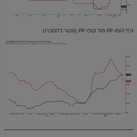
גרף הומו PP מול קופו PP (מקור בלומברג)