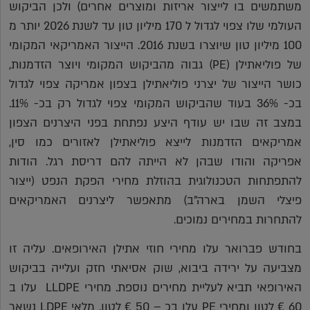
משתמשים בו לייצור אריזות ומוצרים אחרים) ולכן הביקוש
העולמי שלו צפוי לגדול ל 170 מיליון טון עד לשנת 2026 יותר מ
100 מיליון טון שיוצרו בשנת 2016. הייצור האמריקאי המקומי
של פוליאתילן (PE) גבוה מהביקוש המקומי ויוצר הזדמנות,
כושר הייצור של יצרני פוליאתילן בצפון אמריקה צפוי לגדול
בכ- 36% בעוד שהביקוש המקומי צפוי לגדול רק בכ- 11%.
במצב זה שבו יש עודף היצע נפתחת בפני היצרנים הצפון
אמריקאים הזדמנות לייצא פוליאתילן לאזורים כמו סין,
אפריקה והודו שבהן לא הייתה להם דריסת רגל. הודות
להתפתחות הטכנולוגית בהוזלת מחירי הפקת הנפט (ייצור
פיצלי השמן בארה"ב) מתאפשר ליצרנים האמריקאים
להתחרות במחירים נמוכים.
בחודש פברואר עלו מחירי חוזי אתילן האירופאים. עליה זו
מצביעה על ירידה ביבוא, שוק אסיאתי חזק ועלייה בביקוש
האירופאי תביא לעליית מחירים נוספת. מחירי LLDPE עלו ב
60 € לטון ומחירי PE עלו בכ – 50 € לטון. מלאי LDPE נשאר