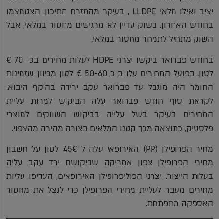
יציב ואילו מלאי LLDPE , בעיקר מהמזרח התיכון, הצטמצמו
בחודש האחרון. בשוק עדיין לא מרגישים מחסור במלאי, אבל
השוק מתחיל לתמחר מחסור במלאי.
בחודש פברואר ביקשו יצרני HDPE לעלות מחירים בכ- 70 €
לטון. בפועל המחירים עלו ב כ 50-60 € לטון מכיוון שזמינות
החומר היה מוגבל עד פברואר עקב ירידה בהיקף היבוא.
לקראת סוף חודש פברואר עלה הביקוש למרות עליית
המחירים בעיקר בשל עלייה בביקוש השווקים למוצרי
פלסטיק, כתוצאה מכך קטנו המלאים בצורה מהירה מהצפוי.
מחיר הפרופילן (PP) האירופאי עלה ל 45€ לטון על חשבון
מחירי הפרופילן צפון אמריקה שביקושם ירד עקב עליה
בעלות הייצור. יצרני הפוליפרופילן האירופאים, העדיפו עליות
מחירים מעבר לעליית מחירי הפרופילן כדי לנצל את מחסור
האספקה מתפתחת.