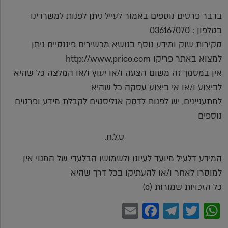
בדבר פרטים נוספים באמור לעייל ניתן לפנות למשרדינו
בטלפון : 036167070
סקירות שוק ומידע נוסף בנושא מכשירים פיננסיים ניתן
למצוא באתר פריקו http://www.prico.com
אין במסמך זה משום הצעה ו/או יעוץ ו/או המלצה כל שהיא
לביצוע ו/או אי ביצוע עסקה כל שהיא
למתעניינים, יש לפנות לדסק אנליסטים לקבלת מידע ופרטים
נוספים
ט.ל.ח.
המידע דלעיל מיועד לעיונו ולשמושו הבלעדי של המנוי אין
למוסרו לאחר ו/או להעתיקו בכל דרך שהיא
כל הזכויות שמורות (c)
Facebook
Email
Telegram
WhatsApp
Twitter