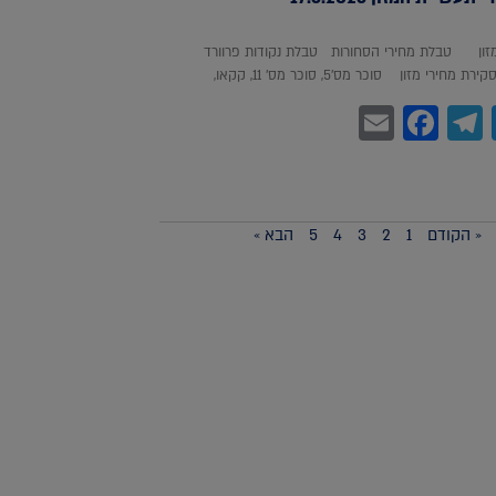
מזון טבלת מחירי הסחורות טבלת נקודות פרוורד
חירי מזון סוכר מס'5, סוכר מס' 11, קקאו,
Facebook
Email
Telegram
WhatsA
Twitter
« הקודם
1
2
3
4
5
הבא »