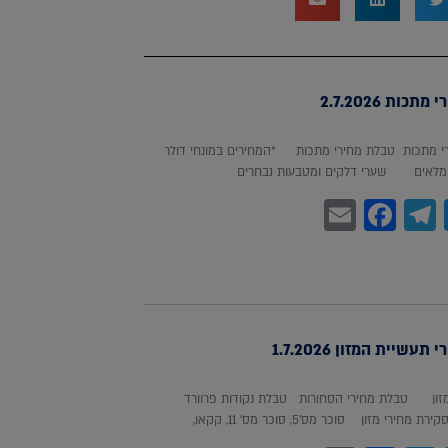
כות 2.7.2026
 מתכות טבלת מחירי מתכות *המחירים במונחי דולר
לאים שערי דלקים ומטבעות נבחרים
Facebook
Email
Telegram
WhatsA
Twitter
עשיית המזון 1.7.2026
מזון טבלת מחירי הסחורות טבלת נקודות פרוורד
חירי מזון סוכר מס'5, סוכר מס' 11, קקאו,