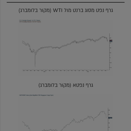
גרף נפט מסוג ברנט מול WTI (מקור בלומברג)
גרף נפטא (מקור בלומברג)