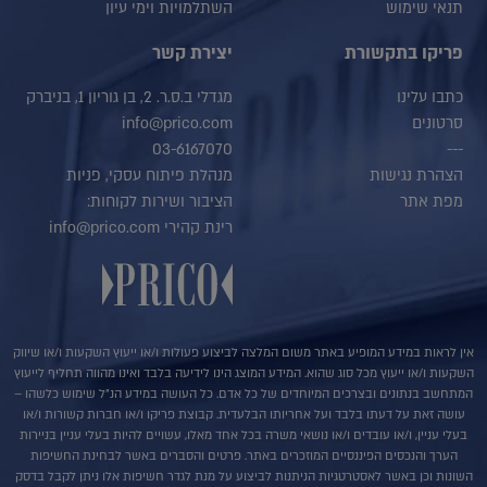
תנאי שימוש
השתלמויות וימי עיון
פריקו בתקשורת
יצירת קשר
כתבו עלינו
מגדלי ב.ס.ר. 2, בן גוריון 1, בניברק
סרטונים
info@prico.com
03-6167070
---
הצהרת נגישות
מנהלת פיתוח עסקי, פניות
מפת אתר
הציבור ושירות לקוחות:
רינת קהירי info@prico.com
אין לראות במידע המופיע באתר משום המלצה לביצוע פעולות ו/או ייעוץ השקעות ו/או שיווק
השקעות ו/או ייעוץ מכל סוג שהוא. המידע המוצג הינו לידיעה בלבד ואינו מהווה תחליף לייעוץ
המתחשב בנתונים ובצרכים המיוחדים של כל אדם. כל העושה במידע הנ"ל שימוש כלשהו –
עושה זאת על דעתו בלבד ועל אחריותו הבלעדית. קבוצת פריקו ו/או חברות קשורות ו/או
בעלי עניין, ו/או עובדים ו/או נושאי משרה בכל אחד מאלו, עשויים להיות בעלי עניין בניירות
הערך והנכסים הפיננסיים המוזכרים באתר. פרטים והסברים באשר לבחינת החשיפות
השונות וכן באשר לאסטרטגיות הניתנות לביצוע על מנת לגדר חשיפות אלו ניתן לקבל בדסק