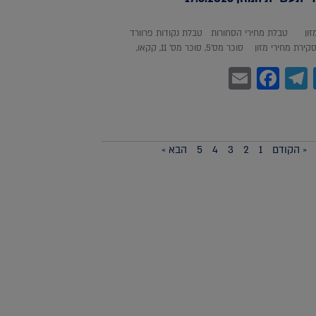
מזון טבלת מחירי הסחורות טבלת נקודות פרוורד
חירי מזון סוכר מס'5, סוכר מס' 11, קקאו,
Facebook
Email
Telegram
WhatsA
Twitter
« הקודם
1
2
3
4
5
הבא »