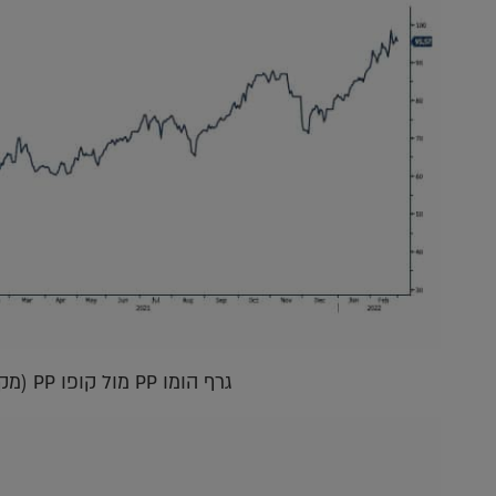
גרף הומו PP מול קופו PP (מקור בלומברג)