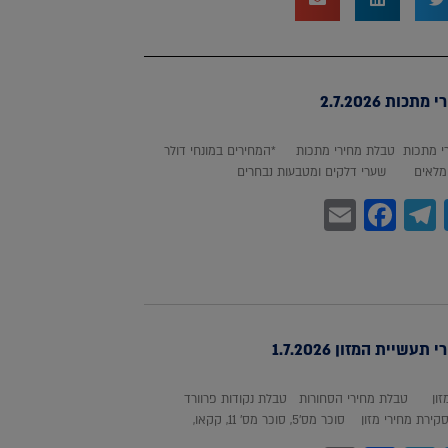
כות 2.7.2026
 מתכות טבלת מחירי מתכות *המחירים במונחי דולר
לאים שערי דלקים ומטבעות נבחרים
Facebook
Email
Telegram
WhatsA
Twitter
עשיית המזון 1.7.2026
מזון טבלת מחירי הסחורות טבלת נקודות פרוורד
חירי מזון סוכר מס'5, סוכר מס' 11, קקאו,