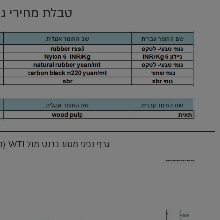
טבלת מחירי גו
גרף נפט מסוג ברנט מול WTI (מקור בלומברג)