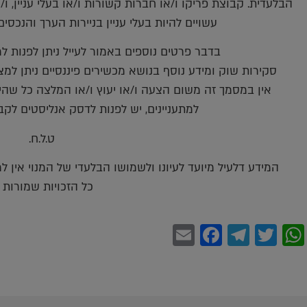
הבלעדית. קבוצת פריקו ו/או חברות קשורות ו/או בעלי עניין, ו
עשויים להיות בעלי עניין בניירות הערך והנכסי
בדבר פרטים נוספים באמור לעייל ניתן לפנות למשרדינו 
סקירות שוק ומידע נוסף בנושא מכשירים פיננסיים ניתן למצוא באתר פריקו m
אין במסמך זה משום הצעה ו/או יעוץ ו/או המלצה כל שהיא
למתעניינים, יש לפנות לדסק אנליסטים לקב
ט.ל.ח.
המידע דלעיל מיועד לעיונו ולשמושו הבלעדי של המנוי אין 
כל הזכויות שמורות (c
Facebook
Email
Telegram
WhatsApp
Twitter