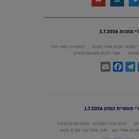
כות 2.7.2026
 מתכות טבלת מחירי מתכות *המחירים במונחי דולר
לאים שערי דלקים ומטבעות נבחרים
Facebook
Email
Telegram
WhatsA
Twitter
עשיית המזון 1.7.2026
מזון טבלת מחירי הסחורות טבלת נקודות פרוורד
חירי מזון סוכר מס'5, סוכר מס' 11, קקאו,