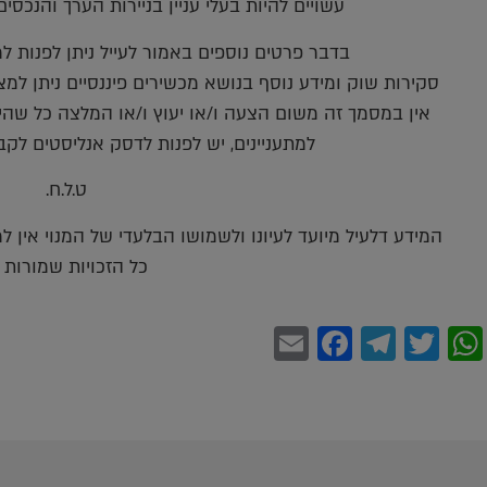
עשויים להיות בעלי עניין בניירות הערך והנכסי
בדבר פרטים נוספים באמור לעייל ניתן לפנות למשרדינו 
סקירות שוק ומידע נוסף בנושא מכשירים פיננסיים ניתן למצוא באתר פריקו m
אין במסמך זה משום הצעה ו/או יעוץ ו/או המלצה כל שהיא
למתעניינים, יש לפנות לדסק אנליסטים לקב
ט.ל.ח.
המידע דלעיל מיועד לעיונו ולשמושו הבלעדי של המנוי אין 
כל הזכויות שמורות (c
Facebook
Email
Telegram
WhatsApp
Twitter