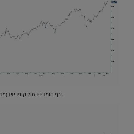
גרף הומו PP מול קופו PP (מקור בלומברג)