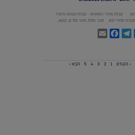
מזון טבלת מחירי הסחורות טבלת נקודות פרוורד
חירי מזון סוכר מס'5, סוכר מס' 11, קקאו,
Facebook
Email
Telegram
WhatsA
Twitter
« הקודם
1
2
3
4
5
הבא »