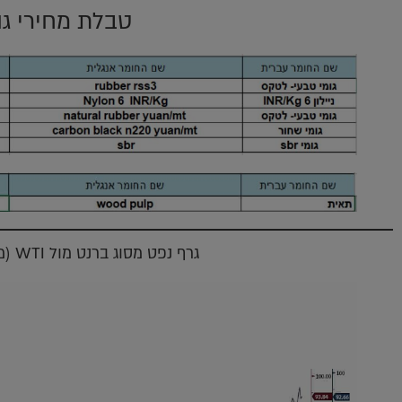
טבלת מחירי גו
גרף נפט מסוג ברנט מול WTI (מקור בלומברג)