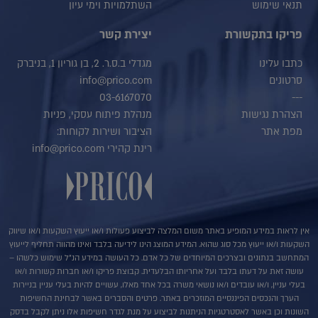
תנאי שימוש
השתלמויות וימי עיון
פריקו בתקשורת
יצירת קשר
כתבו עלינו
מגדלי ב.ס.ר. 2, בן גוריון 1, בניברק
סרטונים
info@prico.com
03-6167070
---
הצהרת נגישות
מנהלת פיתוח עסקי, פניות
מפת אתר
הציבור ושירות לקוחות:
רינת קהירי info@prico.com
אין לראות במידע המופיע באתר משום המלצה לביצוע פעולות ו/או ייעוץ השקעות ו/או שיווק
השקעות ו/או ייעוץ מכל סוג שהוא. המידע המוצג הינו לידיעה בלבד ואינו מהווה תחליף לייעוץ
המתחשב בנתונים ובצרכים המיוחדים של כל אדם. כל העושה במידע הנ"ל שימוש כלשהו –
עושה זאת על דעתו בלבד ועל אחריותו הבלעדית. קבוצת פריקו ו/או חברות קשורות ו/או
בעלי עניין, ו/או עובדים ו/או נושאי משרה בכל אחד מאלו, עשויים להיות בעלי עניין בניירות
הערך והנכסים הפיננסיים המוזכרים באתר. פרטים והסברים באשר לבחינת החשיפות
השונות וכן באשר לאסטרטגיות הניתנות לביצוע על מנת לגדר חשיפות אלו ניתן לקבל בדסק