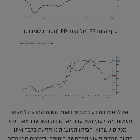
גרף הומו PP מול קופו PP (מקור בלומברג)
אין לראות במידע המופיע באתר משום המלצה לביצוע
פעולות ו/או ייעוץ השקעות ו/או שיווק השקעות ו/או ייעוץ
מכל סוג שהוא. המידע המוצג הינו לידיעה בלבד ואינו
מהווה תחליף לייעוץ המתחשב בנתונים ובצרכים המיוחדים