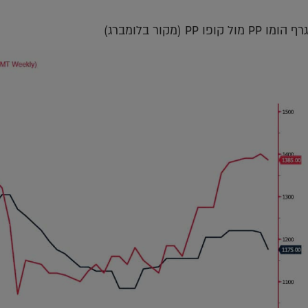
גרף הומו PP מול קופו PP (מקור בלומברג)