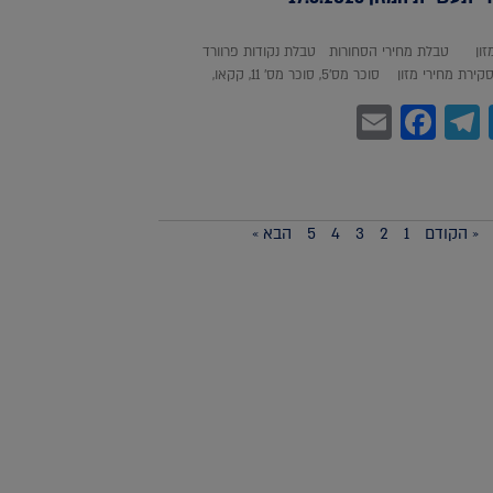
מזון טבלת מחירי הסחורות טבלת נקודות פרוורד
חירי מזון סוכר מס'5, סוכר מס' 11, קקאו,
Facebook
Email
Telegram
WhatsA
Twitter
« הקודם
1
2
3
4
5
הבא »