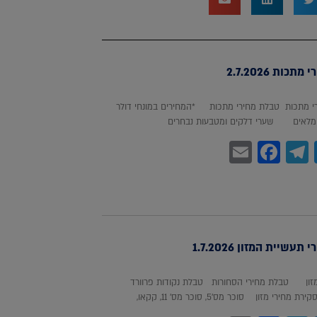
כות 2.7.2026
 מתכות טבלת מחירי מתכות *המחירים במונחי דולר
לאים שערי דלקים ומטבעות נבחרים
Facebook
Email
Telegram
WhatsA
Twitter
עשיית המזון 1.7.2026
מזון טבלת מחירי הסחורות טבלת נקודות פרוורד
חירי מזון סוכר מס'5, סוכר מס' 11, קקאו,