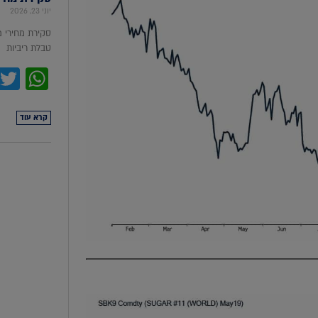
יוני 23, 2026
סקירת מחירי 
טבלת ריביות סקירת מ
pp
קרא עוד