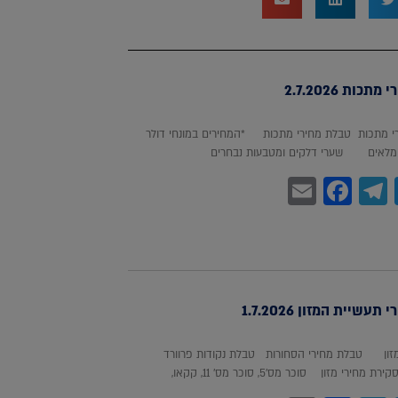
כות 2.7.2026
 מתכות טבלת מחירי מתכות *המחירים במונחי דולר
לאים שערי דלקים ומטבעות נבחרים
Facebook
Email
Telegram
WhatsA
Twitter
עשיית המזון 1.7.2026
מזון טבלת מחירי הסחורות טבלת נקודות פרוורד
חירי מזון סוכר מס'5, סוכר מס' 11, קקאו,