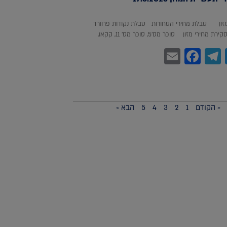
מזון טבלת מחירי הסחורות טבלת נקודות פרוורד
חירי מזון סוכר מס'5, סוכר מס' 11, קקאו,
Facebook
Email
Telegram
WhatsA
Twitter
« הקודם
1
2
3
4
5
הבא »