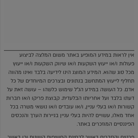
אין לראות במידע המופיע באתר משום המלצה לביצוע
פעולות ו/או ייעוץ השקעות ו/או שיווק השקעות ו/או ייעוץ
מכל סוג שהוא. המידע המוצג הינו לידיעה בלבד ואינו מהווה
תחליף לייעוץ המתחשב בנתונים ובצרכים המיוחדים של כל
אדם. כל העושה במידע הנ"ל שימוש כלשהו – עושה זאת על
דעתו בלבד ועל אחריותו הבלעדית. קבוצת פריקו ו/או חברות
קשורות ו/או בעלי עניין, ו/או עובדים ו/או נושאי משרה בכל
אחד מאלו, עשויים להיות בעלי עניין בניירות הערך והנכסים
הפיננסיים המוזכרים באתר.
פרטים והסברים באשר לבחינת החשיפות השונות וכן באשר