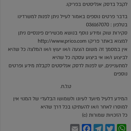
לקבל בדסק אנליסטים בפריקו.
בדבר פרטים נוספים באמור לעייל ניתן לפנות למשרדינו
בטלפון : 036167070
סקירות שוק ומידע נוסף בנושא מכשירים פיננסיים ניתן
למצוא באתר פריקו http://www.prico.com
אין במסמך זה משום הצעה ו/או יעוץ ו/או המלצה כל שהיא
לביצוע ו/או אי ביצוע עסקה כל שהיא
למתעניינים, יש לפנות לדסק אנליסטים לקבלת מידע ופרטים
נוספים
ט.ל.ח.
המידע דלעיל מיועד לעיונו ולשמושו הבלעדי של המנוי אין
למוסרו לאחר ו/או להעתיקו בכל דרך שהיא
כל הזכויות שמורות (c)
Facebook
Email
Telegram
WhatsApp
Twitter