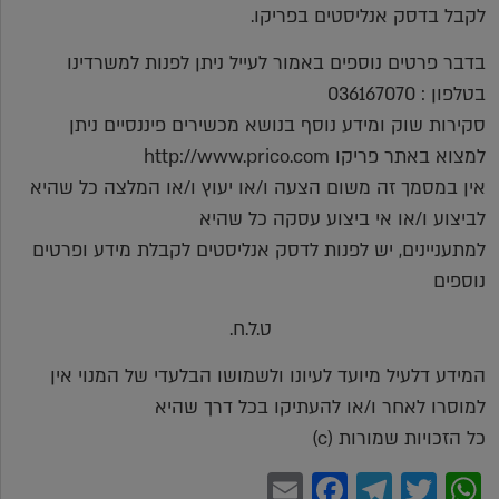
לקבל בדסק אנליסטים בפריקו.
בדבר פרטים נוספים באמור לעייל ניתן לפנות למשרדינו
בטלפון : 036167070
סקירות שוק ומידע נוסף בנושא מכשירים פיננסיים ניתן
למצוא באתר פריקו http://www.prico.com
אין במסמך זה משום הצעה ו/או יעוץ ו/או המלצה כל שהיא
לביצוע ו/או אי ביצוע עסקה כל שהיא
למתעניינים, יש לפנות לדסק אנליסטים לקבלת מידע ופרטים
נוספים
ט.ל.ח.
המידע דלעיל מיועד לעיונו ולשמושו הבלעדי של המנוי אין
למוסרו לאחר ו/או להעתיקו בכל דרך שהיא
כל הזכויות שמורות (c)
Facebook
Email
Telegram
WhatsApp
Twitter