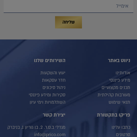
שליחה
ניווט באתר
השירותים שלנו
אודותינו
יעוץ והשקעות
מידע פיננסי
חדר עסקאות
תכנים מקצועיים
ניהול סיכונים
מעורבות קהילתית
סקירות ומידע פיננסי
תנאי שימוש
השתלמויות וימי עיון
פריקו בתקשורת
יצירת קשר
כתבו עלינו
מגדלי ב.ס.ר. 2, בן גוריון 1, בניברק
סרטונים
info@prico.com