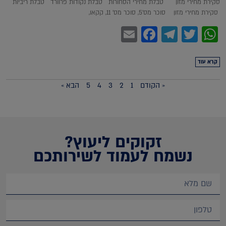
סקירת מחירי מזון טבלת מחירי הסחורות טבלת נקודות פרוורד טבלת ריביות
סקירת מחירי מזון סוכר מס'5, סוכר מס' 11, קקאו,
Facebook
Email
Telegram
WhatsApp
Twitter
קרא עוד
« הקודם
1
2
3
4
5
הבא »
זקוקים ליעוץ?
נשמח לעמוד לשירותכם