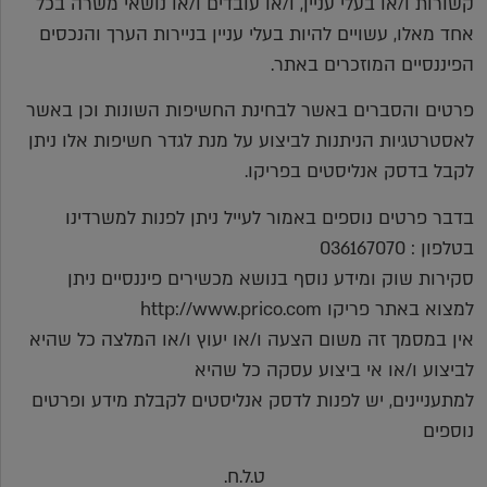
קשורות ו/או בעלי עניין, ו/או עובדים ו/או נושאי משרה בכל
אחד מאלו, עשויים להיות בעלי עניין בניירות הערך והנכסים
הפיננסיים המוזכרים באתר.
פרטים והסברים באשר לבחינת החשיפות השונות וכן באשר
לאסטרטגיות הניתנות לביצוע על מנת לגדר חשיפות אלו ניתן
לקבל בדסק אנליסטים בפריקו.
בדבר פרטים נוספים באמור לעייל ניתן לפנות למשרדינו
בטלפון : 036167070
סקירות שוק ומידע נוסף בנושא מכשירים פיננסיים ניתן
למצוא באתר פריקו http://www.prico.com
אין במסמך זה משום הצעה ו/או יעוץ ו/או המלצה כל שהיא
לביצוע ו/או אי ביצוע עסקה כל שהיא
למתעניינים, יש לפנות לדסק אנליסטים לקבלת מידע ופרטים
נוספים
ט.ל.ח.