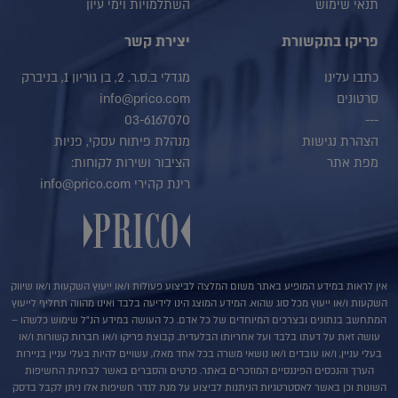
תנאי שימוש
השתלמויות וימי עיון
פריקו בתקשורת
יצירת קשר
כתבו עלינו
מגדלי ב.ס.ר. 2, בן גוריון 1, בניברק
סרטונים
info@prico.com
03-6167070
---
הצהרת נגישות
מנהלת פיתוח עסקי, פניות
מפת אתר
הציבור ושירות לקוחות:
רינת קהירי info@prico.com
אין לראות במידע המופיע באתר משום המלצה לביצוע פעולות ו/או ייעוץ השקעות ו/או שיווק
השקעות ו/או ייעוץ מכל סוג שהוא. המידע המוצג הינו לידיעה בלבד ואינו מהווה תחליף לייעוץ
המתחשב בנתונים ובצרכים המיוחדים של כל אדם. כל העושה במידע הנ"ל שימוש כלשהו –
עושה זאת על דעתו בלבד ועל אחריותו הבלעדית. קבוצת פריקו ו/או חברות קשורות ו/או
בעלי עניין, ו/או עובדים ו/או נושאי משרה בכל אחד מאלו, עשויים להיות בעלי עניין בניירות
הערך והנכסים הפיננסיים המוזכרים באתר. פרטים והסברים באשר לבחינת החשיפות
השונות וכן באשר לאסטרטגיות הניתנות לביצוע על מנת לגדר חשיפות אלו ניתן לקבל בדסק