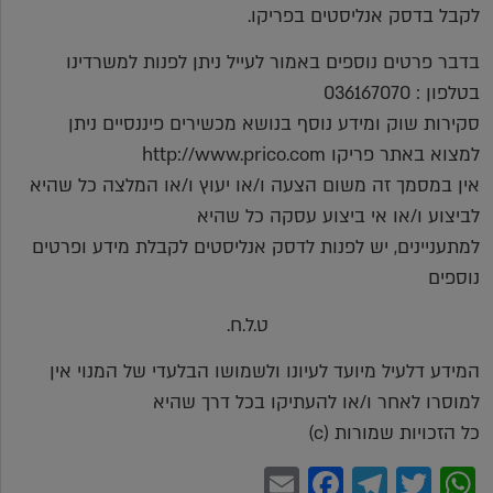
לקבל בדסק אנליסטים בפריקו.
בדבר פרטים נוספים באמור לעייל ניתן לפנות למשרדינו
בטלפון : 036167070
סקירות שוק ומידע נוסף בנושא מכשירים פיננסיים ניתן
למצוא באתר פריקו http://www.prico.com
אין במסמך זה משום הצעה ו/או יעוץ ו/או המלצה כל שהיא
לביצוע ו/או אי ביצוע עסקה כל שהיא
למתעניינים, יש לפנות לדסק אנליסטים לקבלת מידע ופרטים
נוספים
ט.ל.ח.
המידע דלעיל מיועד לעיונו ולשמושו הבלעדי של המנוי אין
למוסרו לאחר ו/או להעתיקו בכל דרך שהיא
כל הזכויות שמורות (c)
Facebook
Email
Telegram
WhatsApp
Twitter