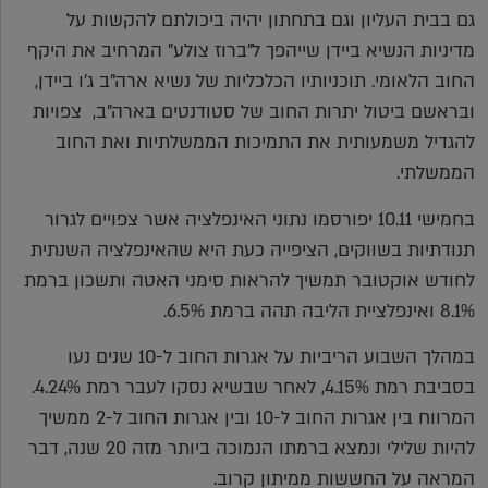
גם בבית העליון וגם בתחתון יהיה ביכולתם להקשות על
מדיניות הנשיא ביידן שייהפך ל"ברוז צולע" המרחיב את היקף
החוב הלאומי. תוכניותיו הכלכליות של נשיא ארה"ב ג'ו ביידן,
ובראשם ביטול יתרות החוב של סטודנטים בארה"ב, צפויות
להגדיל משמעותית את התמיכות הממשלתיות ואת החוב
הממשלתי.
בחמישי 10.11 יפורסמו נתוני האינפלציה אשר צפויים לגרור
תנודתיות בשווקים, הציפייה כעת היא שהאינפלציה השנתית
לחודש אוקטובר תמשיך להראות סימני האטה ותשכון ברמת
8.1% ואינפלציית הליבה תהה ברמת 6.5%.
במהלך השבוע הריביות על אגרות החוב ל-10 שנים נעו
בסביבת רמת 4.15%, לאחר שבשיא נסקו לעבר רמת 4.24%.
המרווח בין אגרות החוב ל-10 ובין אגרות החוב ל-2 ממשיך
להיות שלילי ונמצא ברמתו הנמוכה ביותר מזה 20 שנה, דבר
המראה על החששות ממיתון קרוב.