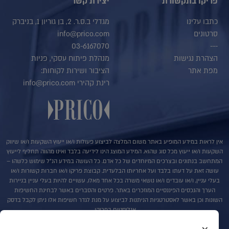
פריקו בתקשורת
יצירת קשר
כתבו עלינו
מגדלי ב.ס.ר. 2, בן גוריון 1, בניברק
סרטונים
info@prico.com
03-6167070
---
הצהרת נגישות
מנהלת פיתוח עסקי, פניות
מפת אתר
הציבור ושירות לקוחות:
רינת קהירי info@prico.com
אין לראות במידע המופיע באתר משום המלצה לביצוע פעולות ו/או ייעוץ השקעות ו/או שיווק
השקעות ו/או ייעוץ מכל סוג שהוא. המידע המוצג הינו לידיעה בלבד ואינו מהווה תחליף לייעוץ
המתחשב בנתונים ובצרכים המיוחדים של כל אדם. כל העושה במידע הנ"ל שימוש כלשהו –
עושה זאת על דעתו בלבד ועל אחריותו הבלעדית. קבוצת פריקו ו/או חברות קשורות ו/או
בעלי עניין, ו/או עובדים ו/או נושאי משרה בכל אחד מאלו, עשויים להיות בעלי עניין בניירות
הערך והנכסים הפיננסיים המוזכרים באתר. פרטים והסברים באשר לבחינת החשיפות
השונות וכן באשר לאסטרטגיות הניתנות לביצוע על מנת לגדר חשיפות אלו ניתן לקבל בדסק
אנליסטים בפריקו.
בדבר פרטים נוספים באמור לעייל ניתן לפנות למשרדינו בטלפון : 036167070