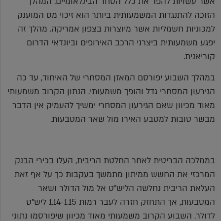
אשר עשויות להפר את כלל הסחר הבינלאומיים. המהלך
הזוכה להתנגדות המשמעותית ביותר הוא זיכוי מס המוענק
למכוניות חשמליות אשר מיוצרות בצפון אמריקה. מהלך זה
יפגע משמעותית ביצרני הרכב האירופים וביונדאי הדרום
קוריאנית.
במהלך השבוע יפורסם המאזן המסחרי של האיחוד, עד כה
הגירעון המסחרי גדל והופך משמעותי. הנתון הקרוב משמעותי
מאוד מכיוון שאם הגירעון המסחרי ימשיך להעמיק אין הדבר
מבשר טובות למטבע האירו מול שאר המטבעות.
בממלכה הבריטית לאחר החלטת הריבית, העלו בכירי הבנק
המרכזי את החשש ממיתון מתמשך בעקבות כך על אף זאת
העלאת הריבית נחלשה הליש"ט אל מול הדולר ושאר
המטבעות, אך התחזק חזרה לעבר רמות 1.14-1.15 ליש"ט
לדולר. השבוע הקרוב משמעותי מאוד מכיוון שיפורסמו נתוני