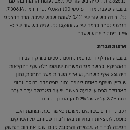
3,828.11 נק', עליה בשיעור של 1.5% לעומת הרמות בהן סגר
בשבוע שעבר. מדד הפוטסי 100 האנגלי נסחר רמת 7,306.14,
נק', ירידה בשיעור של 0.4% לעומת שבוע שעבר, מדד הדאקס
הגרמני נסחר ברמה של 13,688.75 נק', עליה בשיעור של כ-
1.7% ביחס לשבוע שעבר.
ארצות הברית –
בשבוע החולף התפרסמו נתונים נוספים בשוק העבודה
האמריקאי כאשר מס' המשרות שנוספו ללא ענף החקלאות
היה 261 אלף משרות, 61 אלף משרות מעל התחזית, נתון
שעדיין משקף האטה לעומת נתוני ספטמבר. בנוסף, נתוני
האבטלה הפתיעו לרעה כאשר שיעור האבטלה עלה לעבר
רמת 3.7% עלייה של 0.2% מן הנתון הקודם.
רכבת ההרים בשווקים נמשכת כאשר כעת תשומת הלב
מופנת לתוצאות הבחירות בארה"ב והשפעתם על השווקים,
הסיבה לכך היא שבמידה והרפובליקנים ישיגו את רוב הנחשק