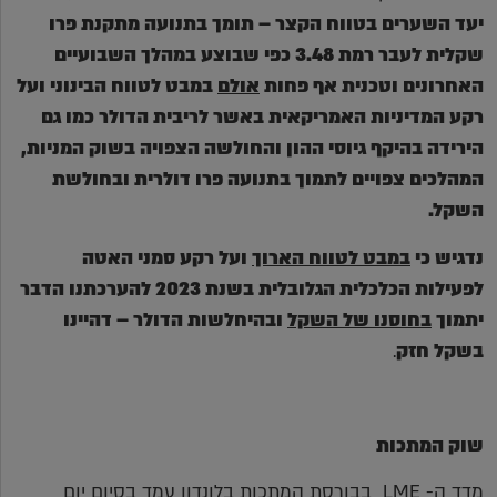
יעד השערים בטווח הקצר – תומך בתנועה מתקנת פרו
שקלית לעבר רמת 3.48 כפי שבוצע במהלך השבועיים
האחרונים וטכנית אף פחות
אולם
במבט לטווח הבינוני ועל
רקע המדיניות האמריקאית באשר לריבית הדולר כמו גם
הירידה בהיקף גיוסי ההון והחולשה הצפויה בשוק המניות,
המהלכים צפויים לתמוך בתנועה פרו דולרית ובחולשת
השקל.
נדגיש כי
במבט לטווח הארוך
ועל רקע סמני האטה
לפעילות הכלכלית הגלובלית בשנת 2023 להערכתנו הדבר
יתמוך
בחוסנו של השקל
ובהיחלשות הדולר – דהיינו
בשקל חזק
.
שוק המתכות
מדד ה- LME בבורסת המתכות בלונדון עמד בסיום יום