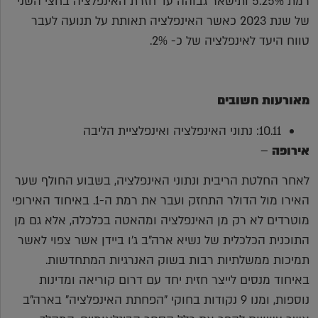
רמת 5.25% ותישאר גבוהה עד חזרת האינפלציה בחצי השני
של שנת 2023 כאשר האינפלציה תאותת על תנועה לעבר
טווח היעד לאינפלציה של כ- 2%.
מאורעות חשובים
10.11: נתוני האינפלציה ואינפלציית הליבה
אירופה
–
לאחר החלטת הריבית ונתוני האינפלציה, בשבוע החולף שער
האירו מול הדולר התחזק ועבר את רמת ה-1. באיחוד האירופי
מוטרדים לא רק מן האינפלציה ומהאטה בכלכלה, אלא גם מן
התוכנית הכלכלית של נשיא ארה"ב ג'ו ביידן אשר צפוי לאשר
תמיכות ממשלתיות רבות בשוק האנרגיות המתחדשות.
באיחוד מנסים לייצר חזית יחד עם דרום קוריאה ומדינות
נוספות, ומנו 9 נקודות בחוקי "הפחתת האינפלציה" בארה"ב