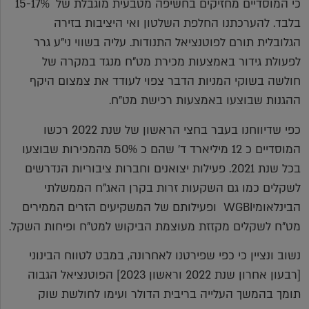
כי המוסדיים מחזיקים בחשיפה מטבעית מוגבלת של 15-17%
בלבד. להערכתנו החלפת השלטון ואי היציבות בזירה
הגלובלית תורם לפוטנציאל התנודות. עליה בשווי ני"ע גרר
לפעולת גידור באמצעות מכירת מט"ח מנגד במקרה של
חולשה בשוקי המניות הדבר צפוי לעודד את צמצום היקף
ההגנות שבוצעו באמצעות רכישת מט"ח.
כפי שדיווחנו בעבר בחצי הראשון של שנת 2022 רכשו
המוסדיים כ 12 מיליארד ד' שהם כ 50% מהמכירות שבוצעו
בכל שנת 2021. פעילות יצואנים וחברות ציבוריות הנדרשים
לשקלים כמו גם השקעות זרות בקרן האג"ח הממשלתי
הבינלאומיWGBI ופעילותם של המשקיעים הזרים הממירים
מט"ח לשקלים מקזזת מעוצמת הביקוש למט"ח ופיחות השקל.
נשוב ונציין כי כפי שפירטנו לאחרונה, במבט לטווח הבינוני
[רבעון אחרון שנת 2022 וראשון 2023] הפוטנציאל הגבוה
תומך בהמשך העלייה בריבית הדולר ועימו לחולשת שוק