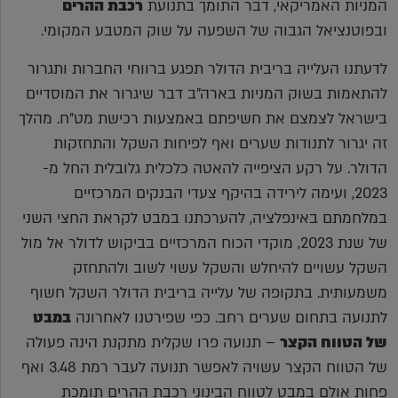
המניות האמריקאי, דבר התומך בתנועת
רכבת ההרים
ובפוטנציאל הגבוה של השפעה על שוק המטבע המקומי.
לדעתנו העלייה בריבית הדולר תפגע ברווחי החברות ותגרור
להתאמות בשוק המניות בארה"ב דבר שיגרור את המוסדיים
בישראל לצמצם את חשיפתם באמצעות רכישת מט"ח. מהלך
זה יגרור לתנודות שערים ואף לפיחות השקל והתחזקות
הדולר. על רקע הציפייה להאטה כלכלית גלובלית החל מ-
2023, ועימה לירידה בהיקף צעדי הבנקים המרכזיים
במלחמתם באינפלציה, להערכתנו במבט לקראת החצי השני
של שנת 2023, מוקדי הכוח המרכזיים בביקוש לדולר אל מול
השקל עשויים להיחלש והשקל עשוי לשוב ולהתחזק
משמעותית. בתקופה של עלייה בריבית הדולר השקל חשוף
לתנועה בתחום שערים רחב. כפי שפירטנו לאחרונה
במבט
של הטווח הקצר
– תנועה פרו שקלית מתקנת הינה פעולה
של הטווח הקצר עשויה לאפשר תנועה לעבר רמת 3.48 ואף
פחות
אולם
במבט לטווח הבינוני רכבת ההרים תומכת