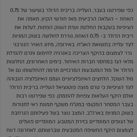
כפי שפירטנו בעבר, העלייה בריבית הדולר בשיעור של 0.75
האחוז – העלאה הרביעית מאז חודשי הקיץ, תאמה את
הציפיות בעקבות החלטת ועדת השוק הפתוח, לעלות את
ריבית הדולר ב- 0.75 האחוז, גוררת לחולשה בשוק המניות
לצד עלייה בתשואת האג"ח. באירופה, מיזוג האויר הנורבגי
גרר לצמצום בהיקף הצריכה באנרגיה לחימום ותרם להגדלת
מלאי הגז במחסני חברות האיחוד. בימים האחרונים, החלשות
הדולר אל מול המטבעות המרכזיים תרמה להחלשותו גם אל
מול השקל. הלחצים האינפלציוניים ועמם האינפלציה הגבוהה
לצד הציפיות כי טרם מוצה פוטנציאל העלייה בריבית הדולר
אולם היקף העלאות צפויות להתמתן. כפי שפירטנו רבות
בעבר המסחר המקומי במט"ח משקף תמונת ראי לתנודות
בשוק המניות בארה"ב. המצב נוצר בשל פעילותם הנרחבת
של הגופים המוסדיים בזירת המטבע. המוסדיים פועלים
לצמצום היקף החשיפה המטבעית שברשותם. לאחרונה דווח