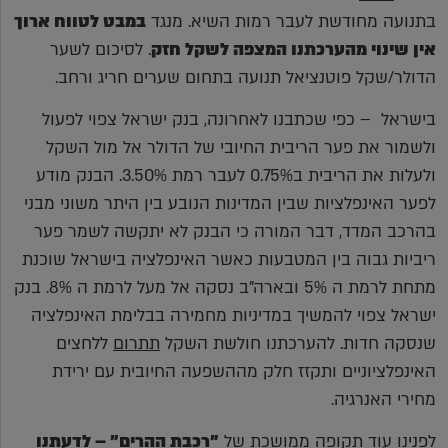
בתנועה מחודשת לעבר רמות השיא. מנגד
במבט לטווח ארוך
אין שינוי מהערכתנו המצפה לשקל חזק
. לסיכום לשער
הדולר/שקל פוטנציאל תנועה בתחום שערים חריג ורחב.
בישראל – כפי שכתבנו לאחרונה, בנק ישראל צפוי לפעול
ולשמור את פער הריבית החיובי של הדולר אל מול השקל
ולעלות את הריבית ב0.75% לעבר רמת 3.50%. הבנק מודע
לפער האינפלציות שבין המדינות הנובע בין היתר משוני מבני
בהרכב המדד, דבר המורה כי הבנק לא יתקשה לשמר פער
ריביות גבוה בין המטבעות כאשר האינפלציה בישראל שוכנת
מתחת לרמת ה 5% ובארה"ב נסקה אל מעל לרמת ה 8%. בנק
ישראל צפוי להמשיך במדיניות מחמירה בבלימת האינפלציה
שנסקה חדות. להערכתנו חולשת השקל
תתרום
ללחצים
האינפלציוניים ותקזז חלק מההשפעה החיובית עם ירידת
מחירי האנרגיה.
לפנינו עוד תקופה ממושכת של
"רכבת ההרים" – לדעתנו