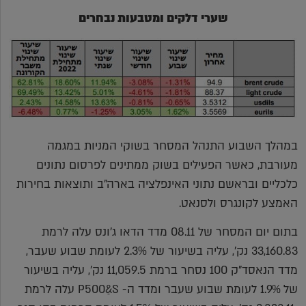
שערי דלקים ומטבעות נבחרים
במהלך השבוע התנהל המסחר בשוקי המניות במגמה
מעורבת, כאשר הפעילים בשוק ממתינים לפרסום נתונים
כלכליים ובראשם נתוני האינפלציה בארה"ב ותוצאות בחירות
האמצע לקונגרס ולסנאט.
בתום יום המסחר של 08.11 מדד הדאו ג'ונס עלה לרמת
33,160.83 נק', עליה בשיעור של 2.3% לעומת שבוע שעבר,
מדד הנאסד"ק 100 נסחר ברמת 11,059.5 נק', עליה בשיעור
של 1.9% לעומת שבוע שעבר ומדד ה- P500ַ&S עלה לרמת