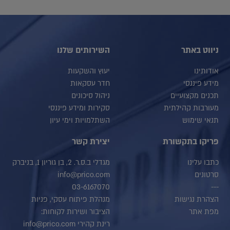
ניווט באתר
השירותים שלנו
אודותינו
יעוץ והשקעות
מידע פיננסי
חדר עסקאות
תכנים מקצועיים
ניהול סיכונים
מעורבות קהילתית
סקירות ומידע פיננסי
תנאי שימוש
השתלמויות וימי עיון
פריקו בתקשורת
יצירת קשר
כתבו עלינו
מגדלי ב.ס.ר. 2, בן גוריון 1, בניברק
סרטונים
info@prico.com
03-6167070
---
הצהרת נגישות
מנהלת פיתוח עסקי, פניות
מפת אתר
הציבור ושירות לקוחות:
רינת קהירי info@prico.com