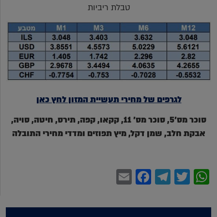
טבלת ריביות
לגרפים של מחירי תעשיית המזון לחץ כאן
סוכר מס'5, סוכר מס' 11, קקאו, קפה, תירס, חיטה, סויה,
אבקת חלב, שמן דקל, מיץ תפוזים ומדדי מחירי התובלה
Facebook
Email
Telegram
WhatsApp
Twitter