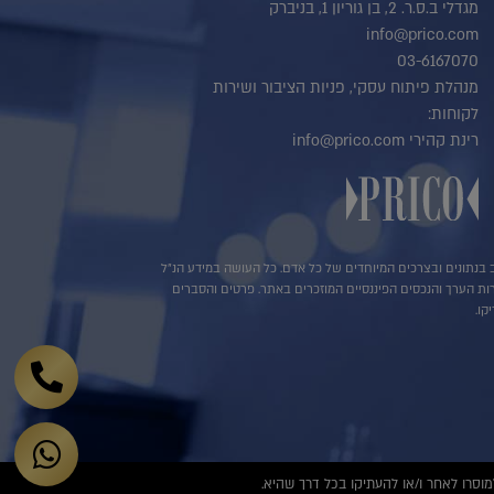
מגדלי ב.ס.ר. 2, בן גוריון 1, בניברק
info@prico.com
03-6167070
מנהלת פיתוח עסקי, פניות הציבור ושירות
לקוחות:
רינת קהירי info@prico.com
שב בנתונים ובצרכים המיוחדים של כל אדם. כל העושה במידע הנ"ל
ירות הערך והנכסים הפיננסיים המוזכרים באתר. פרטים והסברים
קו.