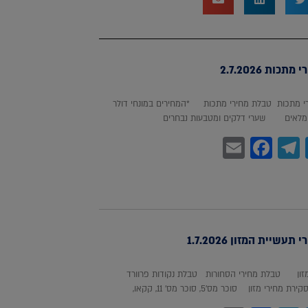
כות 2.7.2026
 מתכות טבלת מחירי מתכות *המחירים במונחי דולר
לאים שערי דלקים ומטבעות נבחרים
Facebook
Email
Telegram
WhatsA
Twitter
עשיית המזון 1.7.2026
מזון טבלת מחירי הסחורות טבלת נקודות פרוורד
חירי מזון סוכר מס'5, סוכר מס' 11, קקאו,