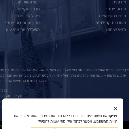
אודותינו
יעוץ והשקעות
מידע פיננסי
חדר עסקאות
תכנים מקצועיים
ניהול סיכונים
מעורבות קהילתית
סקירות ומידע פיננסי
תנאי שימוש
השתלמויות וימי עיון
אין לראות במידע המופיע באתר משום המלצה לביצוע פעולות ו/או ייעוץ השקעות ו/או שיווק השקע
שימוש כלשהו – עושה זאת על דעתו בלבד ועל אחריותו הבלעדית. קבוצת פריקו ו/או חברות קשורו
באשר לבחינת החשיפות השונות וכן
בדבר פ
סקירות שוק ומידע נוס
אין במסמך זה מ
×
למתע
פריקו
אנו משתמשים בעוגיות כדי להבטיח את תפקוד האתר ולשפר את
חוויית המשתמש. אפשר לבחור אילו סוגי עוגיות להפעיל.
© 2020 כל הזכויות שמורות לפריקו מט"ח, ניהול סיכונים, ייעוץ והשקעות, המידע דלעיל מיועד לעיונו ולשמושו הבלעדי של המנוי אין למוסרו לאחר ו/או להעתיקו בכל דרך שהיא.