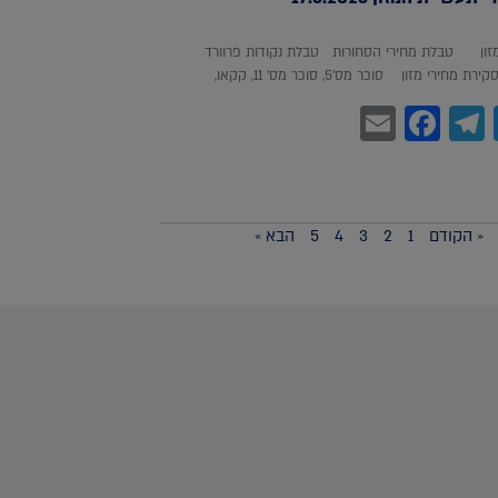
מזון טבלת מחירי הסחורות טבלת נקודות פרוורד
חירי מזון סוכר מס'5, סוכר מס' 11, קקאו,
Facebook
Email
Telegram
WhatsA
Twitter
« הקודם
1
2
3
4
5
הבא »