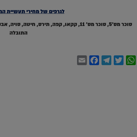
לגרפים של מחירי תעשיית המז
סוכר מס'5, סוכר מס' 11, קקאו, קפה, תירס, חי
התובלה
Facebook
Email
Telegram
WhatsApp
Twitter