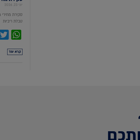
יוני 23, 2026
סקירת מחירי 
טבלת ריביות סקירת מ
pp
קרא עוד
תכם