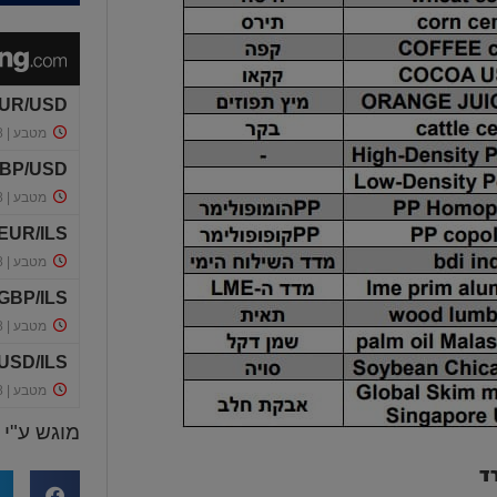
מוגש ע"י
ד