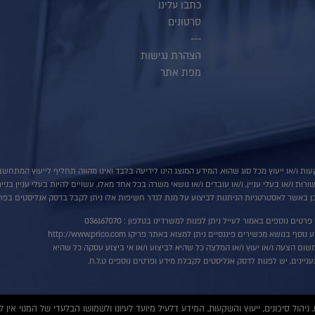
כתבו עלינו
סרטונים
---
הצהרת נגישות
מפת אתר
ות ו/או ייעוץ מכל סוג שהוא. המידע המוצג הינו לידיעה בלבד ואינו מהווה תחליף לייעוץ המתח
ת ו/או בעלי עניין, ו/או עובדים ו/או נושאי משרה בכל אחד מאלו, עשויים להיות בעלי עניין בני
 באשר לאסטרטגיות הניתנות לביצוע על מנת לגדר חשיפות אלו ניתן לקבל בדסק אנליסטים בפרי
רטים נוספים באמור לעייל ניתן לפנות למשרדינו בטלפון : 036167070
ף בנושא מכשירים פיננסיים ניתן למצוא באתר פריקו http://www.prico.com
שום הצעה ו/או יעוץ ו/או המלצה כל שהיא לביצוע ו/או אי ביצוע עסקה כל שהיא
ניינים, יש לפנות לדסק אנליסטים לקבלת מידע ופרטים נוספים ט.ל.ח.