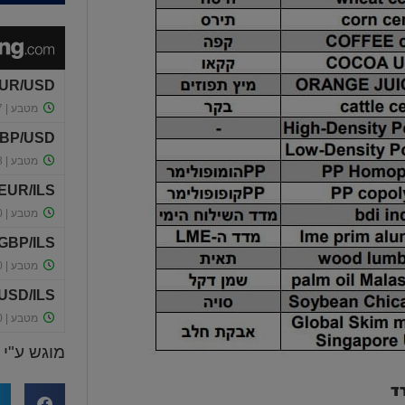
מוגש ע"י
ד