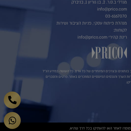
מגדלי ב.ס.ר. 2, בן גוריון 1, בניברק
info@prico.com
03-6167070
מנהלת פיתוח עסקי, פניות הציבור ושירות
לקוחות:
רינת קהירי info@prico.com
שב בנתונים ובצרכים המיוחדים של כל אדם. כל העושה במידע הנ"ל
ירות הערך והנכסים הפיננסיים המוזכרים באתר. פרטים והסברים
קו.