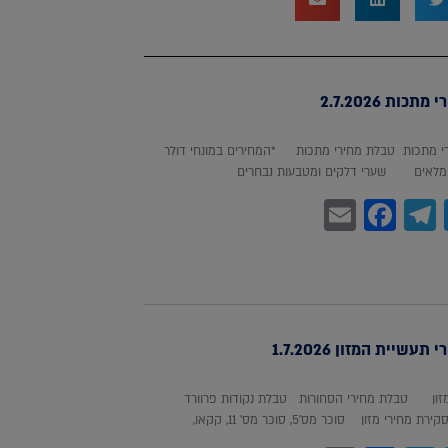
כות 2.7.2026
 מתכות טבלת מחירי מתכות *המחירים במונחי דולר
לאים שערי דלקים ומטבעות נבחרים
Facebook
Email
Telegram
WhatsA
Twitter
עשיית המזון 1.7.2026
מזון טבלת מחירי הסחורות טבלת נקודות פרוורד
חירי מזון סוכר מס'5, סוכר מס' 11, קקאו,