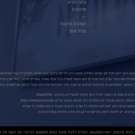
כתבו עלינו
סרטונים
---
הצהרת נגישות
מפת אתר
ות ו/או ייעוץ מכל סוג שהוא. המידע המוצג הינו לידיעה בלבד ואינו מהווה תחליף לייעוץ המתח
ת ו/או בעלי עניין, ו/או עובדים ו/או נושאי משרה בכל אחד מאלו, עשויים להיות בעלי עניין בני
 באשר לאסטרטגיות הניתנות לביצוע על מנת לגדר חשיפות אלו ניתן לקבל בדסק אנליסטים בפרי
רטים נוספים באמור לעייל ניתן לפנות למשרדינו בטלפון : 036167070
ף בנושא מכשירים פיננסיים ניתן למצוא באתר פריקו http://www.prico.com
שום הצעה ו/או יעוץ ו/או המלצה כל שהיא לביצוע ו/או אי ביצוע עסקה כל שהיא
ניינים, יש לפנות לדסק אנליסטים לקבלת מידע ופרטים נוספים ט.ל.ח.