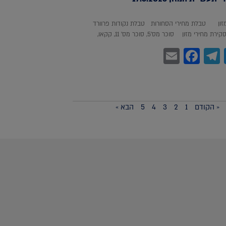
מזון טבלת מחירי הסחורות טבלת נקודות פרוורד
חירי מזון סוכר מס'5, סוכר מס' 11, קקאו,
Facebook
Email
Telegram
WhatsA
Twitter
« הקודם
1
2
3
4
5
הבא »