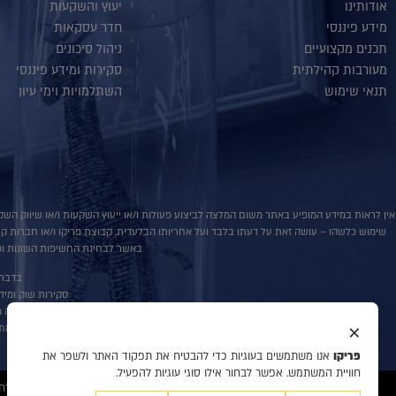
אודותינו
יעוץ והשקעות
מידע פיננסי
חדר עסקאות
תכנים מקצועיים
ניהול סיכונים
מעורבות קהילתית
סקירות ומידע פיננסי
תנאי שימוש
השתלמויות וימי עיון
אין לראות במידע המופיע באתר משום המלצה לביצוע פעולות ו/או ייעוץ השקעות ו/או שיווק השקע
שימוש כלשהו – עושה זאת על דעתו בלבד ועל אחריותו הבלעדית. קבוצת פריקו ו/או חברות קשורו
באשר לבחינת החשיפות השונות וכן
בדבר פ
סקירות שוק ומידע נוס
אין במסמך זה מ
×
למתע
פריקו
אנו משתמשים בעוגיות כדי להבטיח את תפקוד האתר ולשפר את
חוויית המשתמש. אפשר לבחור אילו סוגי עוגיות להפעיל.
© 2020 כל הזכויות שמורות לפריקו מט"ח, ניהול סיכונים, ייעוץ והשקעות, המידע דלעיל מיועד לעיונו ולשמושו הבלעדי של המנוי אין למוסרו לאחר ו/או להעתיקו בכל דרך שהיא.