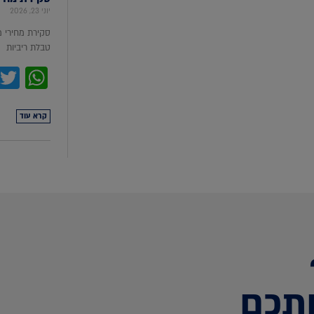
יוני 23, 2026
סקירת מחירי 
טבלת ריביות סקירת מ
pp
קרא עוד
תכם