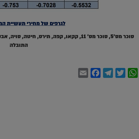
לגרפים של מחירי תעשיית המז
סוכר מס'5, סוכר מס' 11, קקאו, קפה, תירס, חי
התובלה
Facebook
Email
Telegram
WhatsApp
Twitter