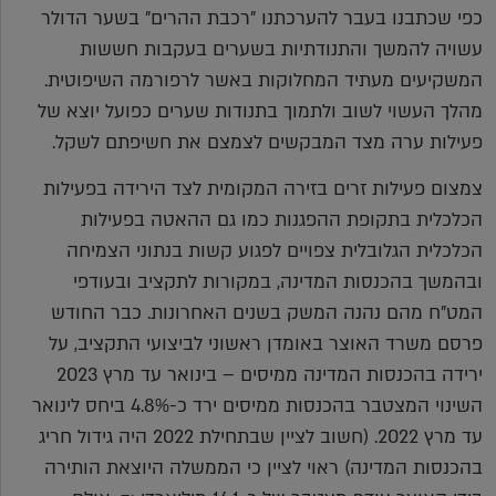
כפי שכתבנו בעבר להערכתנו "רכבת ההרים" בשער הדולר
עשויה להמשך והתנודתיות בשערים בעקבות חששות
המשקיעים מעתיד המחלוקות באשר לרפורמה השיפוטית.
מהלך העשוי לשוב ולתמוך בתנודות שערים כפועל יוצא של
פעילות ערה מצד המבקשים לצמצם את חשיפתם לשקל.
צמצום פעילות זרים בזירה המקומית לצד הירידה בפעילות
הכלכלית בתקופת ההפגנות כמו גם ההאטה בפעילות
הכלכלית הגלובלית צפויים לפגוע קשות בנתוני הצמיחה
ובהמשך בהכנסות המדינה, במקורות לתקציב ובעודפי
המט"ח מהם נהנה המשק בשנים האחרונות. כבר החודש
פרסם משרד האוצר באומדן ראשוני לביצועי התקציב, על
ירידה בהכנסות המדינה ממיסים – בינואר עד מרץ 2023
השינוי המצטבר בהכנסות ממיסים ירד כ-4.8% ביחס לינואר
עד מרץ 2022. (חשוב לציין שבתחילת 2022 היה גידול חריג
בהכנסות המדינה) ראוי לציין כי הממשלה היוצאת הותירה