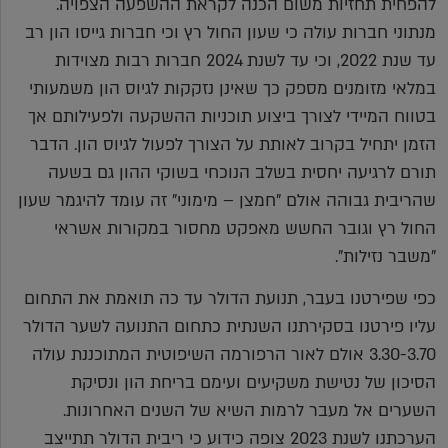
להפחית תחזיות משום הכנה לקראת ההשפעה הצפויה.
מנתוני חברות עולה כי שעון החול רץ וכי חברות גייסו הון רב
עד שנת 2022, וכי עד לשנת 2024 חברות רבות מצוידות
במלאי מזומנים מספק כך שאינן נזקקות לגיוס הון משמעותי
בטווח המיידי לצורך ביצוע תוכניות ההשקעה ולפעילותם אך
הזמן יתחיל בקרוב לאותת על הצורך לפעול לגיוס הון. הדבר
תורם לרגיעה יחסית בשלב הנוכחי בשוקי ההון גם בשעה
שהריבית גבוהה אולם "חמצן – מימוני" זה עומד להיגמר שעון
החול רץ וגובר החשש מאפקט מחסור במקורות אשראי
"משבר נזילות".
כפי שפירטנו בעבר, תנועת הדולר עד כה תואמת את התחום
עליו פירטנו בסקירתנו השנתית כתחום התנועה לשער הדולר
3.30-3.70 אולם לאור הרפורמה השיפוטית המתוכננת עולה
הסיכון של נטישת משקיעים ועימם בריחת הון ונסיקת
השערים אל מעבר לרמות השיא של השנים האחרונות.
הערכתנו לשנת 2023 צופה כידוע כי ריבית הדולר תתייצב