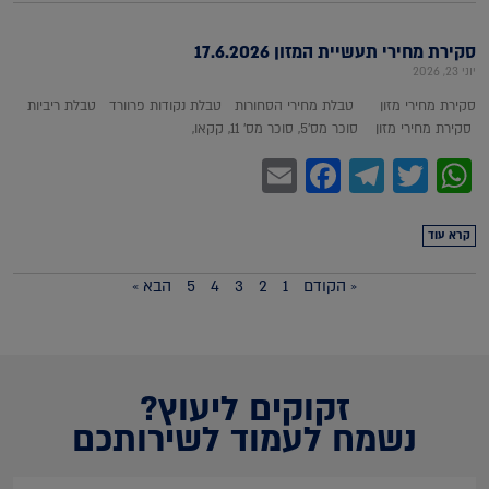
סקירת מחירי תעשיית המזון 17.6.2026
יוני 23, 2026
סקירת מחירי מזון טבלת מחירי הסחורות טבלת נקודות פרוורד טבלת ריביות
סקירת מחירי מזון סוכר מס'5, סוכר מס' 11, קקאו,
Facebook
Email
Telegram
WhatsApp
Twitter
קרא עוד
« הקודם
1
2
3
4
5
הבא »
זקוקים ליעוץ?
נשמח לעמוד לשירותכם