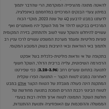
להאטה מתונה מהציפייה המוקדמת, הרי שהדבר יתמוך
במיתון צעדי הבנקים המרכזיים במלחמתם באינפלציה.
לדעתנו במבט לרבעון 4Q של שנת 2023, מוקדי הכוח
המרכזיים בביקוש לדולר אל מול השקל יהיו מאותגרים ואף
עשויים להיחלש והשקל עשוי לשוב ולהתחזק. בזירה המקומית
סוגיות פוליטיות ומעמד מערכת המשפט עשויים לרכז עניין רב
ולתמוך באי הוודאות ובאי היציבות בשוק המטבע המקומי.
בתקופה של אי וודאות פוליטית-כלכלית בשל אפקט
הרפורמה השיפוטית, עלייה בריבית הדולר, השקל חשוף
לתנועה בתחום שערים רחב (
3.28-3.96
). כפי שפירטנו
לאחרונה במבט לטווח הקצר – התנועה הפרו שקלית
המתקנת הינה פעולה מוגבלת של הטווח הקצר
אולם
במבט
לטווח הבינוני רכבת ההרים תומכת בתנועה מחודשת של
חולשת השקל. התמונה לטווח ארוך תלויה רבות בצעדי
הממשלה וההסכמות עם האופוזיציה ותנועת ההתנגדות,