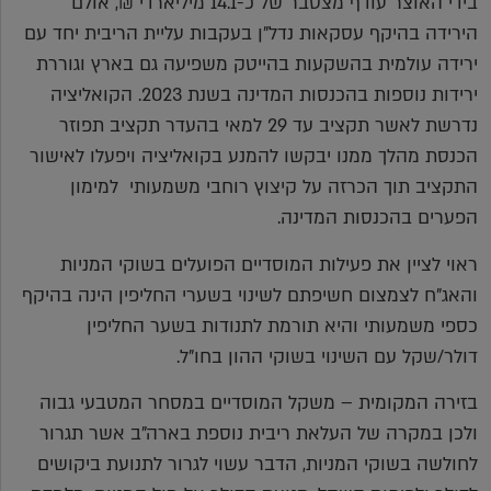
בידי האוצר עודף מצטבר של כ-14.1 מיליארדי ₪, אולם
הירידה בהיקף עסקאות נדל"ן בעקבות עליית הריבית יחד עם
ירידה עולמית בהשקעות בהייטק משפיעה גם בארץ וגוררת
ירידות נוספות בהכנסות המדינה בשנת 2023. הקואליציה
נדרשת לאשר תקציב עד 29 למאי בהעדר תקציב תפוזר
הכנסת מהלך ממנו יבקשו להמנע בקואליציה ויפעלו לאישור
התקציב תוך הכרזה על קיצוץ רוחבי משמעותי למימון
הפערים בהכנסות המדינה.
ראוי לציין את פעילות המוסדיים הפועלים בשוקי המניות
והאג"ח לצמצום חשיפתם לשינוי בשערי החליפין הינה בהיקף
כספי משמעותי והיא תורמת לתנודות בשער החליפין
דולר/שקל עם השינוי בשוקי ההון בחו"ל.
בזירה המקומית – משקל המוסדיים במסחר המטבעי גבוה
ולכן במקרה של העלאת ריבית נוספת בארה"ב אשר תגרור
לחולשה בשוקי המניות, הדבר עשוי לגרור לתנועת ביקושים