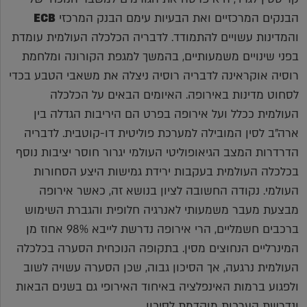
הבנקים המרכזיים ואת הבעיות עימם הבנק המרכזי
ECB
והמדינות עשויים להתמודד. לדבריה הכלכלה העולמית עומדת
בפני שינויים משמעותיים, בהמשך למגפת הקורונה ומלחמת
רוסיה אוקראינה לדבריה רוסיה ניצלה את משאבי הטבע בכדי
לסחוט מדינות באירופה. האיומים הבאים על הכלכלה
העולמית ככלל ועל אירופה בפרט הם היריבות הגדלה בין
ארה"ב לסין המובילה למערכת פוליטית דו-קוטבית. לדבריה
הדרדרות המצב הגיאופוליטי העולמי יגרור חוסר יציבות נוסף
בכלכלה העולמית בעקבות ירידת גמישות היצע הסחורות
העולמי. נקודה החשובה לציון בנושא זה, כאשר אירופה
מבצעת מעבר משמעותי לאנרגיה חלופית והגברת השימוש
ברכבים חשמליים, הרי אירופה נדרשת לייבא 98% אחוז מן
המינרליים הנחוצים מסין. בתקופה הנוכחית הסערה בכלכלה
העולמית נרגעה, אך הסיכון גבוה, שכן הסערה עשויה לשוב
ולפגוע ברמות האינפלציה באיחוד האירופי גם בשנים הבאות
ונדרשת הערכות מוקדמת לסיכון.