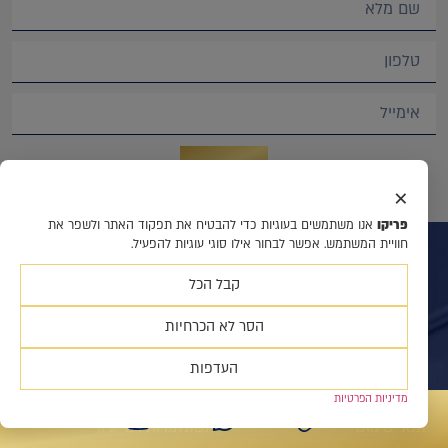
שליחה
×
פריקו
אנו משתמשים בעוגיות כדי להבטיח את תפקוד האתר ולשפר את
חוויית המשתמש. אפשר לבחור אילו סוגי עוגיות להפעיל.
קבל הכל
ניווט באתר
השירותים שלנו
הסר לא הכרחיות
אודותינו
יעוץ והשקעות
מידע פיננסי
חדר עסקאות
העדפות
תכנים מקצועיים
ניהול סיכונים
מדיניות הפרטיות
מעורבות קהילתית
סקירות ומידע פיננסי
תנאי שימוש
השתלמויות וימי עיון