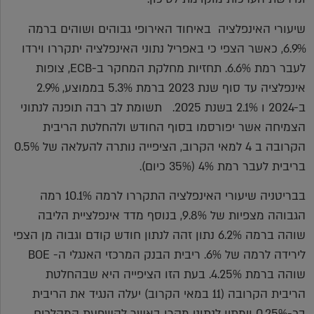
שיעורי האינפלציה באיחוד האירופי גבוהים ושוהים ברמה
6.9%, כאשר הצפי כי באפריל נתוני האינפלציה יתקררו וירדו
לעבר רמת 6.6%. תחזיות מחלקת המחקר ב-ECB, צופות
אינפלציה עד סוף שנת 2023 ברמת 5.3% בממוצע, 2.9%
ב-2024 ו 2.1% בשנת 2025. תשומת לב רבה תופנה לנתוני
הצמיחה אשר יפורסמו בסוף החודש ולהחלטת הריבית
הקרובה ב 4 למאי הקרוב, הציפייה נותרה להעלאה של 0.5%
בריבית לעבר רמת 4% (35% כיום).
בבריטניה שיעורי האינפלציה התקררו לרמה 10.1% רמה
הגבוהה מצפיות של 9.8%, בנוסף מדד אינפלציית הליבה
שוהה ברמה 6.2% נתון זהה לנתון חודש קודם וגבוה מן הצפי
לירידה לרמה של 6%. ריבית הבנק המרכזי האנגלי ה- BOE
שוהה ברמת 4.25%. בעת הזו הציפייה היא שבהחלטת
הריבית הקרובה (11 במאי הקרוב) יעלה הנגיד את הריבית
בכ-0.25% וימתין לנתוני מקרו באשר להשפעת המהלכים