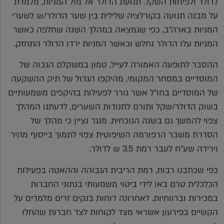
לדולר ולפיחות השקל. תנועת הדולר אל מול המניות, מלמדת
על מבנה תנועה בקורלציה שלילית בין שער הדולר/₪ לשערי
המניות בארה"ב, כפי שנמצאה במהלך השנה שחלפה כאשר
המניות עלו הדולר נחלש וכאשר המניות ירדו הדולר התחזק.
ההסבר לתופעה האמורה לעייל, טמון במשקלם הגבוה של
המוסדיים במסחר המקומי, מהיקפו הגדול של תיק ההשקעה
של המוסדיים בחו"ל אשר גורר לפעילות בהיקפים משמעותיים
בשוק הדולר/שקל ותורם לתנודות השערים, לדעתנו המהלך
צפוי להמשך גם בשנה הנוכחית. מנגד נציין כי מהלך של
הסדרת משבר הרפורמה השיפוטית צפוי לתמוך בייסוף מהיר
וירידה שע"ח לעבר רמת 3.5 ₪ לדולר.
כפי שכתבנו רבות, רמת הריבית הגבוהה וההאטה בפעילות
הכלכלית טרם באו לידי ביטוי משמעותי בנתוני החברות
במכירות וברווחיות. לאחרונה דוחות בנקים זרים מלמדים על
הקשיים בפירעון אשראי מצד לקוחות לצד חברות שהחלו