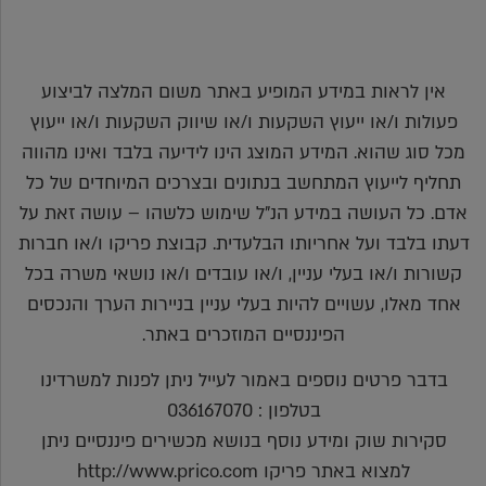
אין לראות במידע המופיע באתר משום המלצה לביצוע
פעולות ו/או ייעוץ השקעות ו/או שיווק השקעות ו/או ייעוץ
מכל סוג שהוא. המידע המוצג הינו לידיעה בלבד ואינו מהווה
תחליף לייעוץ המתחשב בנתונים ובצרכים המיוחדים של כל
אדם. כל העושה במידע הנ"ל שימוש כלשהו – עושה זאת על
דעתו בלבד ועל אחריותו הבלעדית. קבוצת פריקו ו/או חברות
קשורות ו/או בעלי עניין, ו/או עובדים ו/או נושאי משרה בכל
אחד מאלו, עשויים להיות בעלי עניין בניירות הערך והנכסים
הפיננסיים המוזכרים באתר.
בדבר פרטים נוספים באמור לעייל ניתן לפנות למשרדינו
בטלפון : 036167070
סקירות שוק ומידע נוסף בנושא מכשירים פיננסיים ניתן
למצוא באתר פריקו http://www.prico.com