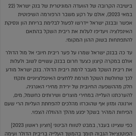
בישיבה הקרובה של הוועדה המוניטרית של בנק ישראל (22
במאי 2023), אולם על רקע משבר הרפורמה השיפוטית
אפשר ובבנק ישראל יידרשו לפעול לבלימת בריחת הון ונסיקת
האינפלציה ויעדיפו לעלות את ריבית השקל בהתאם
להתפתחות בשוק ההון המקומי.
עד כה בבנק ישראל שמרו על פער ריבית חיובי אל מול הדולר
אולם במקרה קיצון כצעד חרום בבנק עשויים לשוב ולעלות
את ריבית השקל מעבר לרמת ריבית הדולר. בנק ישראל מודע
לכך שחולשת השקל תורמת ללחצים האינפלציוניים ותקזז
חלק מההשפעה החיובית של ירידת מחירי האנרגיה.
להערכתנו העלייה במחירי מוצרים ושירותים כחשמל, מים,
ארנונה ומזון אף שהוכרזו מהלכים להפחתת העליות הרי שעם
הפיחות המהיר בשקל יפגע מהלך ההוזלה הצפוי.
כפי שציינו בעבר, במבט לטווח הבינוני [חציון ראשון 2023]
הפוטנציאל הגבוה תומך בהמשך העלייה בריבית הדולר ועימה