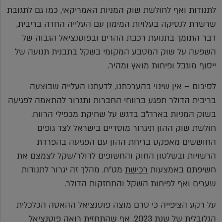
לתנודות ואף לחולשת שוק המניות האמריקאי, כמו גם לתגובת
שרשרת לנסיקה בעלויות המימון עם העלייה החדה בריבית,
דבר התומך בתנועת רכבת ההרים ובפוטנציאל הגבוה של
השפעה על שוק המטבע המקומי בשקל בתבנית תנועה של
ייסוף מוגבל ופיחות מואץ ומהיר.
לסיכום – אין שינוי בהערכתנו, לדעתנו העלייה שבוצעה
בריבית הדולר תפגע ברווחי החברות ותגרור להתאמה לפגיעה
בשוק המניות בארה"ב בדגש על שחיקת מכפילי הרווח.
חולשת שוק ההון תיגרור מוסדיים בישראל לצד גופים
החוששים מאפקט בריחת ההון עם הפגיעה בהפרדת
הרשויות ובשלטון החוק והחשופים לדולר/שקל לצמצם את
חשיפתם באמצעות
רכישת
מט"ח. מהלך זה יגרור לתנודות
שערים ואף לפיחות השקל והתחזקות הדולר.
על רקע הציפייה כי טרם מוצה פוטנציאל ההאטה הכלכלית
הגלובלית של שנת 2023, אף שהתחזית רואה פוטנציאל