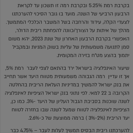
בקרבת רמת 5.25% ובקרבת רמה זו תשכון עד לקראת
הרבעון הרביעי של השנה. מועד בו גובר הסיכוי להערכתנו
לצעדי הקלה, עידוד והרחבה בשל המשבר הכלכלי המתמשך.
מהלך של איתות על הצורך/כוונה להפחתת ריבית הדולר,
האפשרי בקרבת הרבעון האחרון של שנת 2023, יהא משום
סמן לתנועה משמעותית של עליות בשוק המניות ובמקביל
יתמוך בהצע מט"ח בזירה המקומית.
שיעור האינפלציה בישראל ירד בהתאם לצפי לעבר רמת 5%,
אך זו עדיין רמה הגבוהה משמעותית מטווח היעד אשר תחייב
את בנק ישראל להמשיך במדיניות העלאת הריבית בהחלטה
הקרובה ב 22 למאי. לפי נתוני בנק ישראל הציפיות לאינפלציה
לשנה שוכנות בסביבת הגבול העליון של היעד -3%. כמו כן,
הציפיות לאינפלציה לטווח שמעל לשנה שבו בחזרה לטווח
יעד הריבית (2%-3% ) ברמה ממוצעת של כ-2.6%.
להערכתנו ריבית הבסיס תמשיך לעלות לעבר – 4.75% כבר