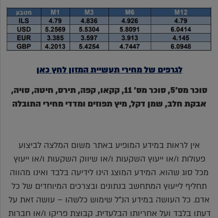
לגרפים של מחירי תעשיית המזון לחץ כאן
סוכר מס'5, סוכר מס' 11, קקאו, קפה, תירס, חיטה, סויה,
אבקת חלב, שמן דקל, מיץ תפוזים ומדדי מחירי התובלה
אין לראות במידע המופיע באתר משום המלצה לביצוע
פעולות ו/או ייעוץ השקעות ו/או שיווק השקעות ו/או ייעוץ
מכל סוג שהוא. המידע המוצג הינו לידיעה בלבד ואינו מהווה
תחליף לייעוץ המתחשב בנתונים ובצרכים המיוחדים של כל
אדם. כל העושה במידע הנ"ל שימוש כלשהו – עושה זאת על
דעתו בלבד ועל אחריותו הבלעדית. קבוצת פריקו ו/או חברות