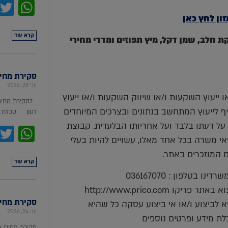
pp
ון לחץ כאן
קרא עוד
טה, סויה, אבקת חלב, שמן דקל, מיץ תפוזים ומדדי מחירי
סקירת מחירי מת
יוני 28, 2026
ייעוץ השקעות ו/או שיווק השקעות ו/או ייעוץ
לסקירת מחירי
יף לייעוץ המתחשב בנתונים ובצרכים המיוחדים
לטון טבלת מ
על דעתו בלבד ועל אחריותו הבלעדית. קבוצת
pp
ושאי משרה בכל אחד מאלו, עשויים להיות בעלי
ים המוזכרים באתר.
קרא עוד
בטלפון : 036167070
http://www.prico.co
סקירת מחירי ת
 לביצוע ו/או אי ביצוע עסקה כל שהיא
יוני 24, 2026
לת מידע ופרטים נוספים
סקירת מחירי 