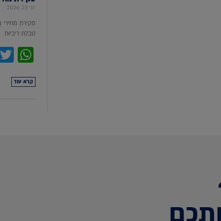
יוני 23, 2026
סקירת מחירי 
טבלת ריביות סקירת מ
pp
קרא עוד
תכם