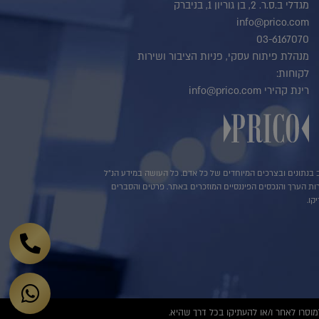
מגדלי ב.ס.ר. 2, בן גוריון 1, בניברק
info@prico.com
03-6167070
מנהלת פיתוח עסקי, פניות הציבור ושירות
לקוחות:
רינת קהירי info@prico.com
שב בנתונים ובצרכים המיוחדים של כל אדם. כל העושה במידע הנ"ל
ירות הערך והנכסים הפיננסיים המוזכרים באתר. פרטים והסברים
קו.