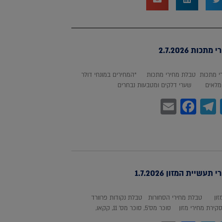
כות 2.7.2026
 מתכות טבלת מחירי מתכות *המחירים במונחי דולר
לאים שערי דלקים ומטבעות נבחרים
Facebook
Email
Telegram
WhatsA
Twitter
עשיית המזון 1.7.2026
מזון טבלת מחירי הסחורות טבלת נקודות פרוורד
חירי מזון סוכר מס'5, סוכר מס' 11, קקאו,