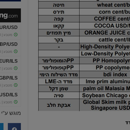
מוגש ע"י
ד