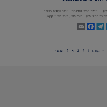
מזון טבלת מחירי הסחורות טבלת נקודות פרוורד
חירי מזון סוכר מס'5, סוכר מס' 11, קקאו,
Facebook
Email
Telegram
WhatsA
Twitter
« הקודם
1
2
3
4
5
הבא »