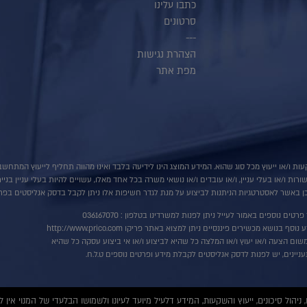
כתבו עלינו
סרטונים
---
הצהרת נגישות
מפת אתר
ות ו/או ייעוץ מכל סוג שהוא. המידע המוצג הינו לידיעה בלבד ואינו מהווה תחליף לייעוץ המתח
ת ו/או בעלי עניין, ו/או עובדים ו/או נושאי משרה בכל אחד מאלו, עשויים להיות בעלי עניין בני
 באשר לאסטרטגיות הניתנות לביצוע על מנת לגדר חשיפות אלו ניתן לקבל בדסק אנליסטים בפרי
רטים נוספים באמור לעייל ניתן לפנות למשרדינו בטלפון : 036167070
ף בנושא מכשירים פיננסיים ניתן למצוא באתר פריקו http://www.prico.com
שום הצעה ו/או יעוץ ו/או המלצה כל שהיא לביצוע ו/או אי ביצוע עסקה כל שהיא
ניינים, יש לפנות לדסק אנליסטים לקבלת מידע ופרטים נוספים ט.ל.ח.