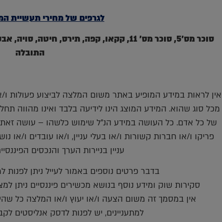
לגרפים של מחירי תעשיית המז
סוכר מס'5, סוכר מס' 11, קקאו, קפה, תירס, חי
התובלה
אין לראות במידע המופיע באתר משום המלצה לביצוע פעולות ו/או 
מכל סוג שהוא. המידע המוצג הינו לידיעה בלבד ואינו מהווה תחל
של כל אדם. כל העושה במידע הנ"ל שימוש כלשהו – עושה זאת 
פריקו ו/או חברות קשורות ו/או בעלי עניין, ו/או עובדים ו/או נ
עניין בניירות הערך והנכסים הפיננסי
בדבר פרטים נוספים באמור לעייל ניתן לפנות למשרדינו 
סקירות שוק ומידע נוסף בנושא מכשירים פיננסיים ניתן למצוא באתר פריקו m
אין במסמך זה משום הצעה ו/או יעוץ ו/או המלצה כל שהיא
למתעניינים, יש לפנות לדסק אנליסטים לקב