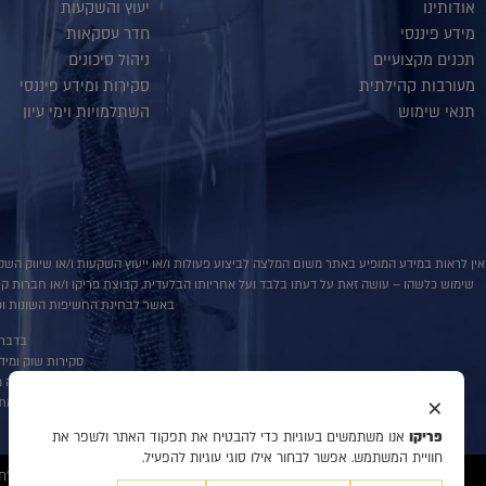
אודותינו
יעוץ והשקעות
מידע פיננסי
חדר עסקאות
תכנים מקצועיים
ניהול סיכונים
מעורבות קהילתית
סקירות ומידע פיננסי
תנאי שימוש
השתלמויות וימי עיון
אין לראות במידע המופיע באתר משום המלצה לביצוע פעולות ו/או ייעוץ השקעות ו/או שיווק השקע
שימוש כלשהו – עושה זאת על דעתו בלבד ועל אחריותו הבלעדית. קבוצת פריקו ו/או חברות קשורו
באשר לבחינת החשיפות השונות וכן
בדבר פ
סקירות שוק ומידע נוס
אין במסמך זה מ
×
למתע
פריקו
אנו משתמשים בעוגיות כדי להבטיח את תפקוד האתר ולשפר את
חוויית המשתמש. אפשר לבחור אילו סוגי עוגיות להפעיל.
© 2020 כל הזכויות שמורות לפריקו מט"ח, ניהול סיכונים, ייעוץ והשקעות, המידע דלעיל מיועד לעיונו ולשמושו הבלעדי של המנוי אין למוסרו לאחר ו/או להעתיקו בכל דרך שהיא.