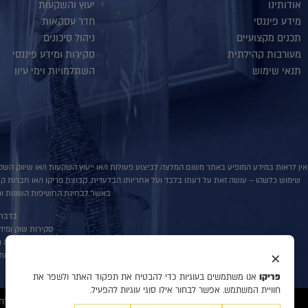
אודותינו
יעוץ והשקעות
מידע פיננסי
חדר עסקאות
תכנים מקצועיים
ניהול סיכונים
מעורבות קהילתית
סקירות ומידע פיננסי
תנאי שימוש
השתלמויות וימי עיון
אין לראות במידע המופיע באתר משום המלצה לביצוע פעולות ו/או ייעוץ השקעות ו/או שיווק השקע
שימוש כלשהו – עושה זאת על דעתו בלבד ועל אחריותו הבלעדית. קבוצת פריקו ו/או חברות קשורו
באשר לבחינת החשיפות השונות וכן
בדבר פ
סקירות שוק ומידע נוס
אין במסמך זה מ
×
למתע
פריקו
אנו משתמשים בעוגיות כדי להבטיח את תפקוד האתר ולשפר את
חוויית המשתמש. אפשר לבחור אילו סוגי עוגיות להפעיל.
© 2020 כל הזכויות שמורות לפריקו מט"ח, ניהול סיכונים, ייעוץ והשקעות, המידע דלעיל מיועד לעיונו ולשמושו הבלעדי של המנוי אין למוסרו לאחר ו/או להעתיקו בכל דרך שהיא.