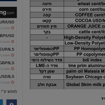
מוגש ע"י
ד