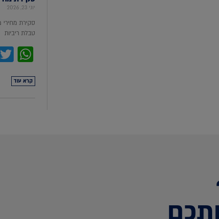
יוני 23, 2026
סקירת מחירי 
טבלת ריביות סקירת מ
pp
קרא עוד
תכם