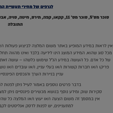
לגרפים של מחירי תעשיית המז
סוכר מס'5, סוכר מס' 11, קקאו, קפה, תירס, חי
התובלה
אין לראות במידע המופיע באתר משום המלצה לביצוע פעולות ו/או 
מכל סוג שהוא. המידע המוצג הינו לידיעה בלבד ואינו מהווה תחל
של כל אדם. כל העושה במידע הנ"ל שימוש כלשהו – עושה זאת 
פריקו ו/או חברות קשורות ו/או בעלי עניין, ו/או עובדים ו/או נ
עניין בניירות הערך והנכסים הפיננסי
בדבר פרטים נוספים באמור לעייל ניתן לפנות למשרדינו 
סקירות שוק ומידע נוסף בנושא מכשירים פיננסיים ניתן למצוא באתר פריקו m
אין במסמך זה משום הצעה ו/או יעוץ ו/או המלצה כל שהיא
למתעניינים, יש לפנות לדסק אנליסטים לקב