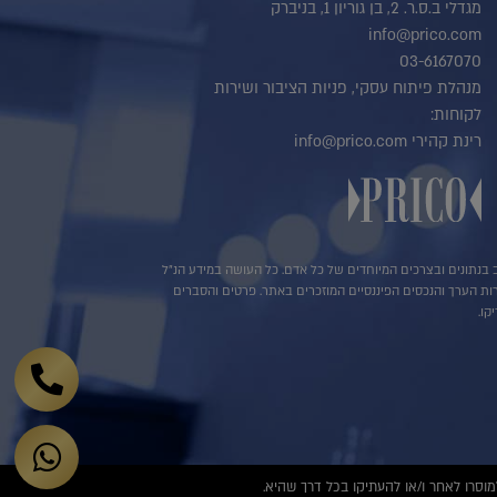
מגדלי ב.ס.ר. 2, בן גוריון 1, בניברק
info@prico.com
03-6167070
מנהלת פיתוח עסקי, פניות הציבור ושירות
לקוחות:
רינת קהירי info@prico.com
שב בנתונים ובצרכים המיוחדים של כל אדם. כל העושה במידע הנ"ל
ירות הערך והנכסים הפיננסיים המוזכרים באתר. פרטים והסברים
קו.