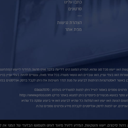
כתבו עלינו
סרטונים
---
הצהרת נגישות
מפת אתר
ות ו/או ייעוץ מכל סוג שהוא. המידע המוצג הינו לידיעה בלבד ואינו מהווה תחליף לייעוץ המתח
ת ו/או בעלי עניין, ו/או עובדים ו/או נושאי משרה בכל אחד מאלו, עשויים להיות בעלי עניין בני
 באשר לאסטרטגיות הניתנות לביצוע על מנת לגדר חשיפות אלו ניתן לקבל בדסק אנליסטים בפרי
רטים נוספים באמור לעייל ניתן לפנות למשרדינו בטלפון : 036167070
ף בנושא מכשירים פיננסיים ניתן למצוא באתר פריקו http://www.prico.com
שום הצעה ו/או יעוץ ו/או המלצה כל שהיא לביצוע ו/או אי ביצוע עסקה כל שהיא
ניינים, יש לפנות לדסק אנליסטים לקבלת מידע ופרטים נוספים ט.ל.ח.