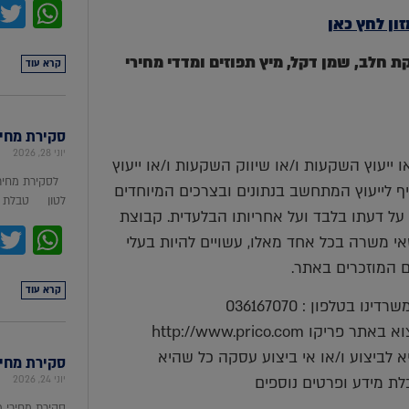
pp
ון לחץ כאן
טה, סויה, אבקת חלב, שמן דקל, מיץ תפוזים ומדדי מחירי
קרא עוד
סקירת מחירי מת
יוני 28, 2026
ייעוץ השקעות ו/או שיווק השקעות ו/או ייעוץ
לסקירת מחירי
יף לייעוץ המתחשב בנתונים ובצרכים המיוחדים
לטון טבלת מ
על דעתו בלבד ועל אחריותו הבלעדית. קבוצת
pp
ושאי משרה בכל אחד מאלו, עשויים להיות בעלי
ים המוזכרים באתר.
קרא עוד
בטלפון : 036167070
http://www.prico.co
 לביצוע ו/או אי ביצוע עסקה כל שהיא
סקירת מחירי ת
לת מידע ופרטים נוספים
יוני 24, 2026
סקירת מחירי 