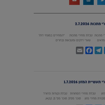
כות 2.7.2026
 מתכות טבלת מחירי מתכות *המחירים במונחי דולר
לאים שערי דלקים ומטבעות נבחרים
Facebook
Email
Telegram
WhatsA
Twitter
עשיית המזון 1.7.2026
מזון טבלת מחירי הסחורות טבלת נקודות פרוורד
חירי מזון סוכר מס'5, סוכר מס' 11, קקאו,