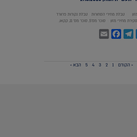
מזון טבלת מחירי הסחורות טבלת נקודות פרוורד
חירי מזון סוכר מס'5, סוכר מס' 11, קקאו,
Facebook
Email
Telegram
WhatsA
Twitter
« הקודם
1
2
3
4
5
הבא »