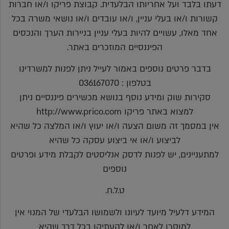
דעתו בלבד ועל אחריותו הבלעדית. קבוצת פריקו ו/או חברות
קשורות ו/או בעלי עניין, ו/או עובדים ו/או נושאי משרה בכל
אחד מאלו, עשויים להיות בעלי עניין בניירות הערך והנכסים
הפיננסיים המוזכרים באתר.
בדבר פרטים נוספים באמור לעייל ניתן לפנות למשרדינו
בטלפון : 036167070
סקירות שוק ומידע נוסף בנושא מכשירים פיננסיים ניתן
למצוא באתר פריקו http://www.prico.com
אין במסמך זה משום הצעה ו/או יעוץ ו/או המלצה כל שהיא
לביצוע ו/או אי ביצוע עסקה כל שהיא
למתעניינים, יש לפנות לדסק אנליסטים לקבלת מידע ופרטים
נוספים
ט.ל.ח.
המידע דלעיל מיועד לעיונו ולשמושו הבלעדי של המנוי אין
למוסרו לאחר ו/או להעתיקו בכל דרך שהיא