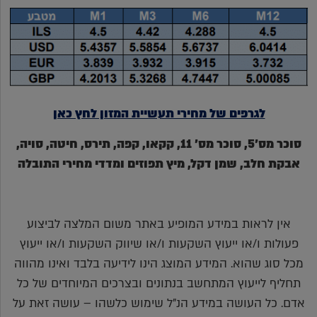
לגרפים של מחירי תעשיית המזון לחץ כאן
סוכר מס'5, סוכר מס' 11, קקאו, קפה, תירס, חיטה, סויה,
אבקת חלב, שמן דקל, מיץ תפוזים ומדדי מחירי התובלה
אין לראות במידע המופיע באתר משום המלצה לביצוע
פעולות ו/או ייעוץ השקעות ו/או שיווק השקעות ו/או ייעוץ
מכל סוג שהוא. המידע המוצג הינו לידיעה בלבד ואינו מהווה
תחליף לייעוץ המתחשב בנתונים ובצרכים המיוחדים של כל
אדם. כל העושה במידע הנ"ל שימוש כלשהו – עושה זאת על