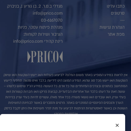
כתבו עלינו
מגדלי ב.ס.ר. 2, בן גוריון 1, בניברק
סרטונים
info@prico.com
03-6167070
---
הצהרת נגישות
מנהלת פיתוח עסקי, פניות
מפת אתר
הציבור ושירות לקוחות:
רינת קהירי info@prico.com
אין לראות במידע המופיע באתר משום המלצה לביצוע פעולות ו/או ייעוץ השקעות ו/או שיווק
השקעות ו/או ייעוץ מכל סוג שהוא. המידע המוצג הינו לידיעה בלבד ואינו מהווה תחליף לייעוץ
המתחשב בנתונים ובצרכים המיוחדים של כל אדם. כל העושה במידע הנ"ל שימוש כלשהו –
עושה זאת על דעתו בלבד ועל אחריותו הבלעדית. קבוצת פריקו ו/או חברות קשורות ו/או
בעלי עניין, ו/או עובדים ו/או נושאי משרה בכל אחד מאלו, עשויים להיות בעלי עניין בניירות
הערך והנכסים הפיננסיים המוזכרים באתר. פרטים והסברים באשר לבחינת החשיפות
השונות וכן באשר לאסטרטגיות הניתנות לביצוע על מנת לגדר חשיפות אלו ניתן לקבל בדסק
אנליסטים בפריקו.
×
בדבר פרטים נוספים באמור לעייל ניתן לפנות למשרדינו בטלפון : 036167070
סקירות שוק ומידע נוסף בנושא מכשירים פיננסיים ניתן למצוא באתר פריקו