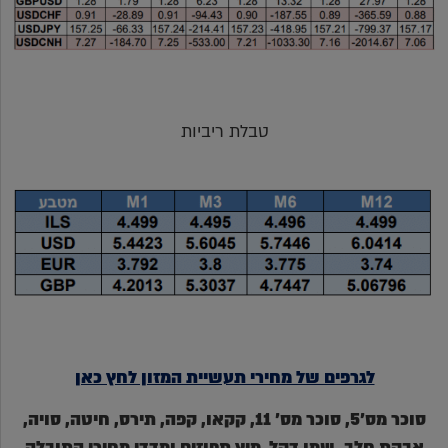
טבלת ריביות
לגרפים של מחירי תעשיית המזון לחץ כאן
סוכר מס'5, סוכר מס' 11, קקאו, קפה, תירס, חיטה, סויה,
אבקת חלב, שמן דקל, מיץ תפוזים ומדדי מחירי התובלה