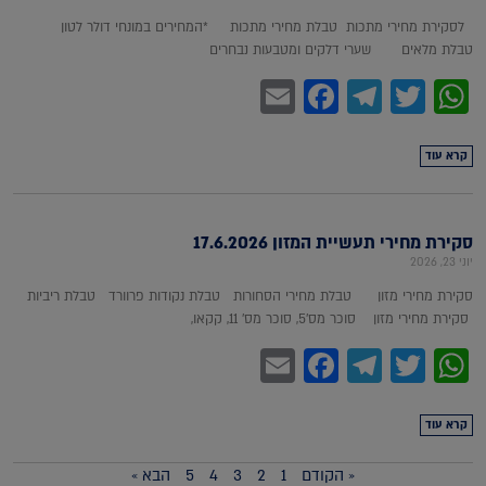
לסקירת מחירי מתכות טבלת מחירי מתכות *המחירים במונחי דולר לטון
טבלת מלאים שערי דלקים ומטבעות נבחרים
Facebook
Email
Telegram
WhatsApp
Twitter
קרא עוד
סקירת מחירי תעשיית המזון 17.6.2026
יוני 23, 2026
סקירת מחירי מזון טבלת מחירי הסחורות טבלת נקודות פרוורד טבלת ריביות
סקירת מחירי מזון סוכר מס'5, סוכר מס' 11, קקאו,
Facebook
Email
Telegram
WhatsApp
Twitter
קרא עוד
« הקודם
1
2
3
4
5
הבא »