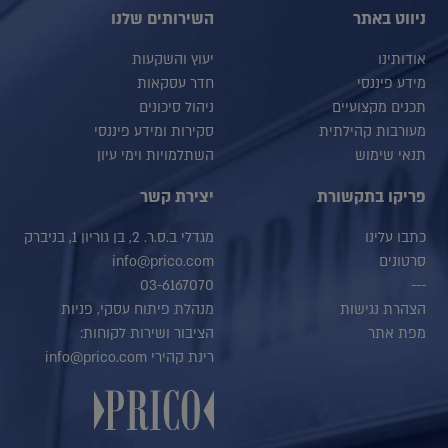
ניווט באתר
השירותים שלנו
אודותינו
יעוץ והשקעות
מידע פיננסי
חדר עסקאות
תכנים מקצועיים
ניהול סיכונים
מעורבות קהילתית
סקירות ומידע פיננסי
תנאי שימוש
השתלמויות וימי עיון
פריקו בתקשורת
יצירת קשר
כתבו עלינו
מגדלי ב.ס.ר. 2, בן גוריון 1, בניברק
סרטונים
info@prico.com
03-6167070
---
הצהרת נגישות
מנהלת פיתוח עסקי, פניות
מפת אתר
הציבור ושירות לקוחות:
רינת קהירי info@prico.com